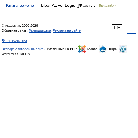
Книга закона
— Liber AL vel Legis [[Файл …
Википедия
© Академик, 2000-2026
18+
Обратная связь:
Техподдержка
,
Реклама на сайте
👣 Путешествия
Экспорт словарей на сайты
, сделанные на PHP,
Joomla,
Drupal,
WordPress, MODx.