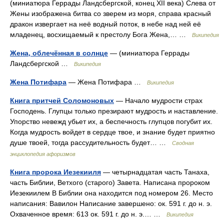
(миниатюра Геррады Ландсбергской, конец XII века) Слева от
Жены изображена битва со зверем из моря, справа красный
дракон извергает на неё водный поток, в небе над ней её
младенец, восхищаемый к престолу Бога Жена,… …
Википедия
Жена, облечённая в солнце
— (миниатюра Геррады
Ландсбергской …
Википедия
Жена Потифара
— Жена Потифара …
Википедия
Книга притчей Соломоновых
— Начало мудрости страх
Господень. Глупцы только презирают мудрость и наставление.
Упорство невежд убьет их, а беспечность глупцов погубит их.
Когда мудрость войдет в сердце твое, и знание будет приятно
душе твоей, тогда рассудительность будет… …
Сводная
энциклопедия афоризмов
Книга пророка Иезекииля
— четырнадцатая часть Танаха,
часть Библии, Ветхого (старого) Завета. Написана пророком
Иезекиилем В Библии она находится под номером 26. Место
написания: Вавилон Написание завершено: ок. 591 г. до н. э.
Охваченное время: 613 ок. 591 г. до н. э.… …
Википедия