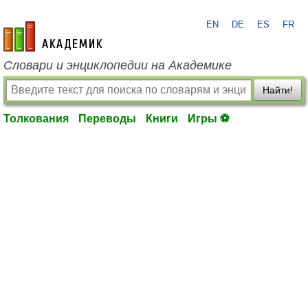
EN
DE
ES
FR
academic.ru
Словари и энциклопедии на Академике
Найти!
Толкования
Переводы
Книги
Игры ⚽