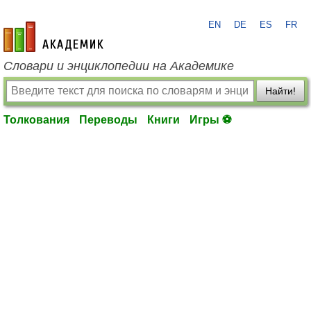
EN
DE
ES
FR
academic.ru
Словари и энциклопедии на Академике
Найти!
Толкования
Переводы
Книги
Игры ⚽