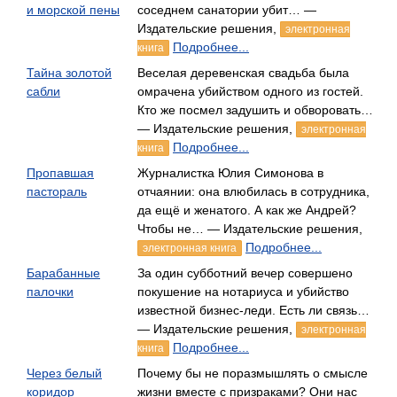
и морской пены
соседнем санатории убит… —
Издательские решения,
электронная
Подробнее...
книга
Тайна золотой
Веселая деревенская свадьба была
сабли
омрачена убийством одного из гостей.
Кто же посмел задушить и обворовать…
— Издательские решения,
электронная
Подробнее...
книга
Пропавшая
Журналистка Юлия Симонова в
пастораль
отчаянии: она влюбилась в сотрудника,
да ещё и женатого. А как же Андрей?
Чтобы не… — Издательские решения,
Подробнее...
электронная книга
Барабанные
За один субботний вечер совершено
палочки
покушение на нотариуса и убийство
известной бизнес-леди. Есть ли связь…
— Издательские решения,
электронная
Подробнее...
книга
Через белый
Почему бы не поразмышлять о смысле
коридор
жизни вместе с призраками? Они нас