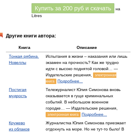
Купить за
200
руб
и скачать
на
Litres
Другие книги автора:
Книга
Описание
Тонкая рябина.
Испытания в жизни – наказания или лишь
Новеллы
экзамен на прочность? Как же трудно
идти с высоко поднятой головой… —
Издательские решения,
электронная
Подробнее...
книга
Постигая
Тележурналист Юлия Симонова вновь
мудрость
оказывается в гуще криминальных
событий. В небольшом военном
городке… — Издательские решения,
Подробнее...
электронная книга
Кружево
Журналистка Юлия Симонова приезжает
из облаков
отдохнуть на море. Но не тут-то было! В