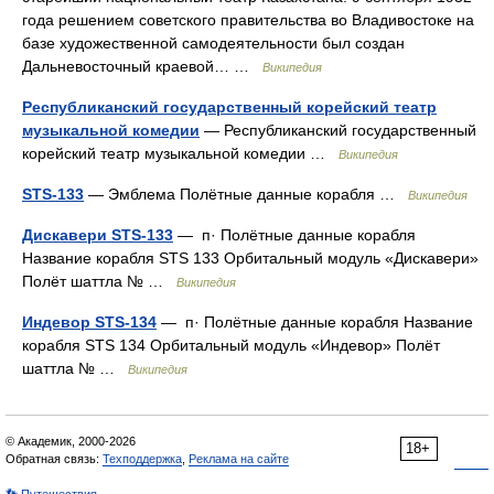
года решением советского правительства во Владивостоке на
базе художественной самодеятельности был создан
Дальневосточный краевой… …
Википедия
Республиканский государственный корейский театр
музыкальной комедии
— Республиканский государственный
корейский театр музыкальной комедии …
Википедия
STS-133
— Эмблема Полётные данные корабля …
Википедия
Дискавери STS-133
— п· Полётные данные корабля
Название корабля STS 133 Орбитальный модуль «Дискавери»
Полёт шаттла № …
Википедия
Индевор STS-134
— п· Полётные данные корабля Название
корабля STS 134 Орбитальный модуль «Индевор» Полёт
шаттла № …
Википедия
© Академик, 2000-2026
18+
Обратная связь:
Техподдержка
,
Реклама на сайте