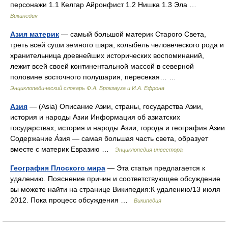
персонажи 1.1 Келгар Айронфист 1.2 Нишка 1.3 Эла …
Википедия
Азия материк
— самый большой материк Старого Света,
треть всей суши земного шара, колыбель человеческого рода и
хранительница древнейших исторических воспоминаний,
лежит всей своей континентальной массой в северной
половине восточного полушария, пересекая… …
Энциклопедический словарь Ф.А. Брокгауза и И.А. Ефрона
Азия
— (Asia) Описание Азии, страны, государства Азии,
история и народы Азии Информация об азиатских
государствах, история и народы Азии, города и география Азии
Содержание А́зия — самая большая часть света, образует
вместе с материк Евразию …
Энциклопедия инвестора
География Плоского мира
— Эта статья предлагается к
удалению. Пояснение причин и соответствующее обсуждение
вы можете найти на странице Википедия:К удалению/13 июля
2012. Пока процесс обсуждения …
Википедия