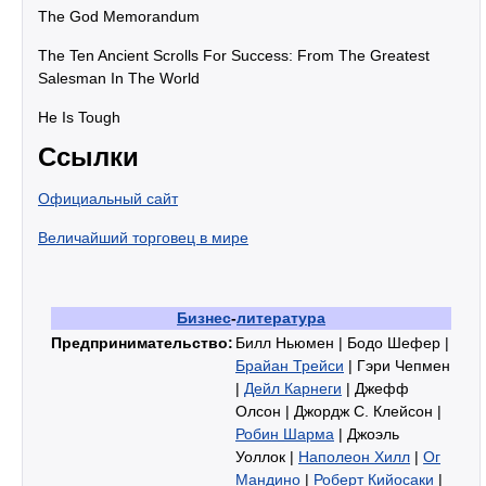
The God Memorandum
The Ten Ancient Scrolls For Success: From The Greatest
Salesman In The World
He Is Tough
Ссылки
Официальный сайт
Величайший торговец в мире
Бизнес
-
литература
Предпринимательство:
Билл Ньюмен | Бодо Шефер |
Брайан Трейси
| Гэри Чепмен
|
Дейл Карнеги
| Джефф
Олсон | Джордж С. Клейсон |
Робин Шарма
| Джоэль
Уоллок |
Наполеон Хилл
|
Ог
Мандино
|
Роберт Кийосаки
|