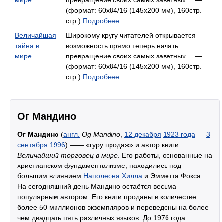
мире
превращение своих самых заветных… —
(формат: 60x84/16 (145х200 мм), 160стр.
стр.)
Подробнее...
Величайшая
Широкому кругу читателей открывается
тайна в
возможность прямо теперь начать
мире
превращение своих самых заветных… —
(формат: 60x84/16 (145х200 мм), 160стр.
стр.)
Подробнее...
Ог Мандино
Ог Мандино
(
англ.
Og Mandino
,
12 декабря
1923 года
—
3
сентября
1996
) —— «гуру продаж» и автор книги
Величайший торговец в мире
. Его работы, основанные на
христианском фундаментализме, находились под
большим влиянием
Наполеона Хилла
и Эмметта Фокса.
На сегодняшний день Мандино остаётся весьма
популярным автором. Его книги проданы в количестве
более 50 миллионов экземпляров и переведены на более
чем двадцать пять различных языков. До 1976 года