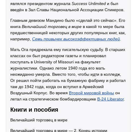
являлся президентом журнала
Success Unlimited
и был
введён в Зал Славы Национальной Ассоциации Спикеров.
Главным девизом Мандино было «сделай это сейчас». Его
книга
Величайший торговец в мире
в какой то мере была
предшественницей некоторых других популярных книг, как,
например,
Семь привычек высокоэффективных людей
.
Мать Ога предрекала ему писательскую судьбу. В старших
классах он был редактором газеты и планировал
поступать в University of Missouri на факультет
журналистики. Однако летом 1940 года его мать
неожиданно умерла. Вместо того, чтобы идти в колледж,
Ог решил пойти работать на бумажную фабрику и работал
там до 1942 года, когда он вступил в Армейский
Воздушный Корпус. Во время
Второй мировой войны
он
летал на стратегическом бомбардировщике
B-24 Liberator
.
Книги и пособия
Величайший торговец в мире
Величайший торговец в мире — 2. Конец истории