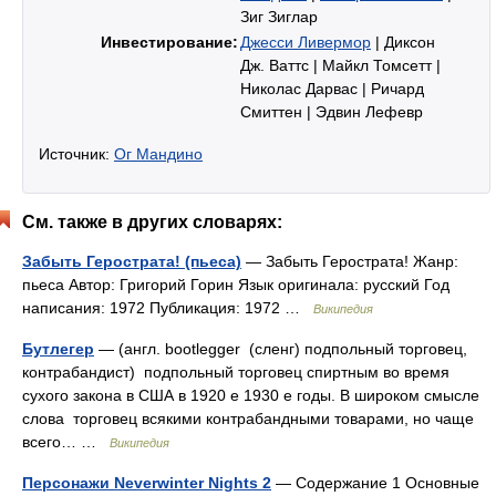
Зиг Зиглар
Инвестирование:
Джесси Ливермор
| Диксон
Дж. Ваттс | Майкл Томсетт |
Николас Дарвас | Ричард
Смиттен | Эдвин Лефевр
Источник:
Ог Мандино
См. также в других словарях:
Забыть Герострата! (пьеса)
— Забыть Герострата! Жанр:
пьеса Автор: Григорий Горин Язык оригинала: русский Год
написания: 1972 Публикация: 1972 …
Википедия
Бутлегер
— (англ. bootlegger (сленг) подпольный торговец,
контрабандист) подпольный торговец спиртным во время
сухого закона в США в 1920 е 1930 е годы. В широком смысле
слова торговец всякими контрабандными товарами, но чаще
всего… …
Википедия
Персонажи Neverwinter Nights 2
— Содержание 1 Основные