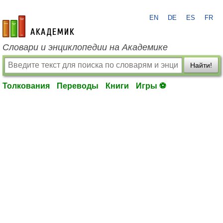
EN
DE
ES
FR
academic.ru
Словари и энциклопедии на Академике
Найти!
Толкования
Переводы
Книги
Игры ⚽