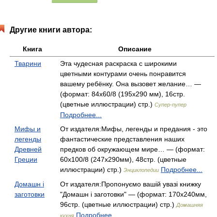
Другие книги автора:
Книга
Описание
Тварини
Эта чудесная раскраска с широкими
цветными контурами очень понравится
вашему ребёнку. Она вызовет желание… —
(формат: 84х60/8 (195х290 мм), 16стр.
(цветные иллюстрации) стр.)
Супер-пупер
Подробнее...
Мифы и
От издателя:Мифы, легенды и предания - это
легенды
фантастические представления наших
Древней
предков об окружающем мире… — (формат:
Греции
60x100/8 (247x290мм), 48стр. (цветные
иллюстрации) стр.)
Подробнее...
Энциклопедии
Домашн i
От издателя:Пропонуємо вашій увазі книжку
заготовки
"Домашн i заготовки" — (формат: 170x240мм,
96стр. (цветные иллюстрации) стр.)
Домашняя
Подробнее...
кухня