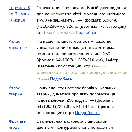
Теремок. К
От издателя:Пропонуємо Вашій увазі видання
i т, П i вник
для дошкільнят та дітей молодшого шкільного
i Лисиця
віку, яке зацікавить… — (формат: 60x84/8
(~210x280мм), 32стр. (цветные иллюстрации)
стр.)
Подробнее...
Вклей-но наклейку
Атлас
На нашей планете обитает множество
животных
уникальных животных, узнать о которых
поможет эта великолепная книга. 250… —
(формат: 64х100/8 (~235х310 мм), 144стр.
(цветные иллюстрации) стр.)
Великий
ілюстрований атлас / Большой иллюстрированный атлас
Подробнее...
(Виват)
Атлас
Нашу планету населяє безліч унікальних
тварин
тварин, дізнатися про яких допоможе ця
чудова книжка. 250 видів… — (формат:
64x100/8 (228x305мм), 144стр. (цветные
иллюстрации) стр.)
Подробнее...
Фрукты и
Эта чудесная раскраска с широкими
ягоды
цветными контурами очень понравится