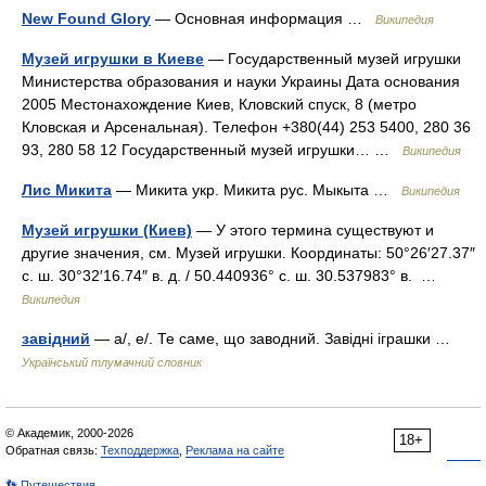
New Found Glory
— Основная информация …
Википедия
Музей игрушки в Киеве
— Государственный музей игрушки
Министерства образования и науки Украины Дата основания
2005 Местонахождение Киев, Кловский спуск, 8 (метро
Кловская и Арсенальная). Телефон +380(44) 253 5400, 280 36
93, 280 58 12 Государственный музей игрушки… …
Википедия
Лис Микита
— Микита укр. Микита рус. Мыкыта …
Википедия
Музей игрушки (Киев)
— У этого термина существуют и
другие значения, см. Музей игрушки. Координаты: 50°26′27.37″
с. ш. 30°32′16.74″ в. д. / 50.440936° с. ш. 30.537983° в. …
Википедия
завідний
— а/, е/. Те саме, що заводний. Завідні іграшки …
Український тлумачний словник
© Академик, 2000-2026
18+
Обратная связь:
Техподдержка
,
Реклама на сайте
👣 Путешествия