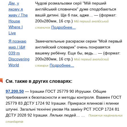
Дім, у
Чудові розмальовки серії "Мій перший
якому я
англійський словничок" дуже сподобаються
живу / The
вашій дитині. Ще б пак, адже… — (формат:
House
200x280мм, 16 стр.)
Мій перший англійський
Where I
Подробнее...
словничок
Live
Я познаю
Замечательные раскраски серии "Мой первый
мир / I&#
английский словарик" очень понравятся
039;m
вашему ребёнку. Еще бы, ведь… — (формат:
Discovering
200x280мм, 16 стр.)
Мой первый английский
World
Подробнее...
словарик
См. также в других словарях:
97.200.50
— Іграшки ГОСТ 25779 90 Игрушки. Общие
требования к безопасности и методы контроля. Взамен ГОСТ
25779 83 ДСТУ 1724 92 Іграшки. Прикраси ялинкові і ялинки
штучні. Загальні технічні умови На заміну РСТ УССР 1724 81
ДСТУ 2028 92 Іграшки. Ляльки людей… …
Покажчик національних
стандартів