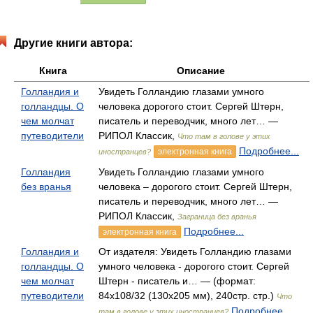
Другие книги автора:
Книга
Описание
Голландия и
Увидеть Голландию глазами умного
голландцы. О
человека дорогого стоит. Сергей Штерн,
чем молчат
писатель и переводчик, много лет… —
путеводители
РИПОЛ Классик,
Что там в голове у этих
Подробнее...
электронная книга
иностранцев?
Голландия
Увидеть Голландию глазами умного
без вранья
человека – дорогого стоит. Сергей Штерн,
писатель и переводчик, много лет… —
РИПОЛ Классик,
Заграница без вранья
Подробнее...
электронная книга
Голландия и
От издателя: Увидеть Голландию глазами
голландцы. О
умного человека - дорогого стоит. Сергей
чем молчат
Штерн - писатель и… — (формат:
путеводители
84x108/32 (130х205 мм), 240стр. стр.)
Что
Подробнее...
там в голове у этих иностранцев?