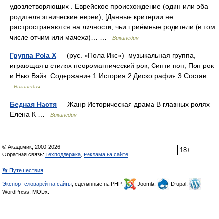
удовлетворяющих . Еврейское происхождение (один или оба
родителя этнические евреи), [Данные критерии не
распространяются на личности, чьи приёмные родители (в том
числе отчим или мачеха)… …
Википедия
Группа Pola X
— (рус. «Пола Икс») музыкальная группа,
играющая в стилях неоромантический рок, Синти поп, Поп рок
и Нью Вэйв. Содержание 1 История 2 Дискография 3 Состав …
Википедия
Бедная Настя
— Жанр Историческая драма В главных ролях
Елена К …
Википедия
© Академик, 2000-2026
18+
Обратная связь:
Техподдержка
,
Реклама на сайте
👣 Путешествия
Экспорт словарей на сайты
, сделанные на PHP,
Joomla,
Drupal,
WordPress, MODx.