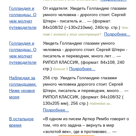
Голландия и
От издателя: Увидеть Голландию глазами
голландцы. О
умного человека - дорогого стоит. Сергей
чем молчат
Штерн - писатель и… — (формат:
путеводители
84x108/32 (~130x210мм), 240стр. стр.)
Что
Подробнее...
там с головой у этих иностранцев?..
Голландия и
Увидеть Голландию глазами умного
голландцы. О
человека - дорогого стоит. Сергей Штерн -
чем молчат
писатель и переводчик, много лет… —
путеводители
РИПОЛ КЛАССИК, (формат: 84x108, 240
стр.)
Подробнее...
Больше 5
Наблюдая за
256 стр. Увидеть Голландию глазами
голландцами.
умного человека дорогого стоит. Сергей
Ниже уровня
Штерн, писатель и переводчик, много… —
моря
РИПОЛ КЛАССИК, (формат: 84x108/32 (
130х205 мм), 256 стр.)
Наблюдая за...
Подробнее...
В остальное
«В одном из писем Артюр Рембо говорит о
время
том, что его задача – вернуть в мир
«золотой век», где в противовес… —