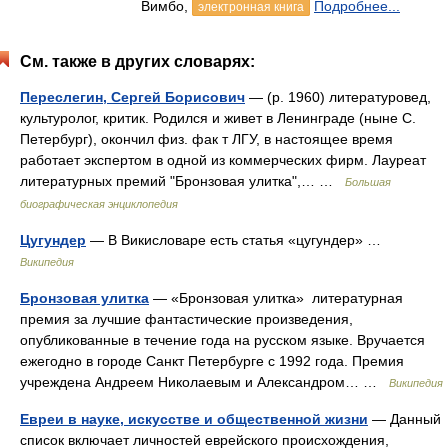
Вимбо,
Подробнее...
электронная книга
См. также в других словарях:
Переслегин, Сергей Борисович
— (р. 1960) литературовед,
культуролог, критик. Родился и живет в Ленинграде (ныне С.
Петербург), окончил физ. фак т ЛГУ, в настоящее время
работает экспертом в одной из коммерческих фирм. Лауреат
литературных премий "Бронзовая улитка",… …
Большая
биографическая энциклопедия
Цугундер
— В Викисловаре есть статья «цугундер» …
Википедия
Бронзовая улитка
— «Бронзовая улитка» литературная
премия за лучшие фантастические произведения,
опубликованные в течение года на русском языке. Вручается
ежегодно в городе Санкт Петербурге с 1992 года. Премия
учреждена Андреем Николаевым и Александром… …
Википедия
Евреи в науке, искусстве и общественной жизни
— Данный
список включает личностей еврейского происхождения,