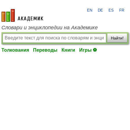
EN
DE
ES
FR
academic.ru
Словари и энциклопедии на Академике
Найти!
Толкования
Переводы
Книги
Игры ⚽