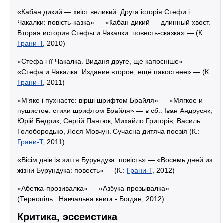
«Кабан дикий — хвіст великий. Друга історія Стефи і
Чакалки: повість-казка» — «Кабан дикий — длинный хвост.
Вторая история Стефы и Чакалки: повесть-сказка» — (К.:
Грани-Т
, 2010)
«Стефа і її Чакалка. Виданя друге, ще капосніше» —
«Стефа и Чакалка. Издание второе, ещё пакостнее» — (К.:
Грани-Т
, 2011)
«М’яке і пухнасте: вірші шрифтом Брайля» — «Мягкое и
пушистое: стихи шрифтом Брайля» — в сб.: Іван Андрусяк,
Юрій Бедрик, Сергій Пантюк, Михайло Григорів, Василь
Голобородько, Леся Мовчун. Сучасна дитяча поезія (К.:
Грани-Т
, 2011)
«Вісім днів іж зиття Бурундука: повість» — «Восемь дней из
жізни Бурундука: повесть» — (К.:
Грани-Т
, 2012)
«Абетка-прозивалка» — «Азбука-прозывалка» —
(Тернопіль.: Навчальна книга - Богдан, 2012)
Критика, эссеистика