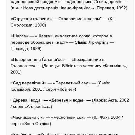
«Депресивний синдром» — «Депрессивный синдором» —
(в кн.: Нова дегенерація. Івано-Франківськ: Перевал, 1992)
«Отруєння голосом» — Отравление голосом" — (К.:
Смолоскип, 1996)
«Шарґа» — «Шарга», диалектное слово, которое в
переводе обозначает «наст» — (Львів: Лір-Артіль —
Піраміда, 1999)
«Повернення в Ґалапаґос» — «Возвращение в
Галапагосс» — (Донецьк: Бібліотека часопису «Кальміюс»,
2001)
«Сад перелітний» — «Перелетный сад» — (Львів:
Кальварія, 2001 / серія «Ковчег»)
«Дерева і води» — «Деревья и воды» — (Харків: Акта, 2002
/ серія «Ars poetica»)
«Часниковий сік» — «Чесночный сок» — (К.: Факт, 2004 /
серія «Зона Овідія»)
«Храбуст» — «Храбуст», диалектное слово, которое в