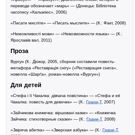
переводе обозначает «марь» — (Донецьк: Бібліотека
часопису «Кальміюс», 2006)
«Писати мисліте» — «Писать мыслите» — (К.: Факт, 2008)
«Неможливості мови» — «Невозможности языка» — (К.:
Ярославів вал, 2011)
Проза
Вургун (К.: Діокор, 2005, сборник составили повесть-
метафора «Реставрація снігу» («Реставрация снега»,
новелла «Шарґа», роман-новелла «Вургун»)
Для детей
«Стефа і її Чакалка: дівчача повістина» — «Стефа и её
Чакалка: повесть для девочек» — (К.:
Грани-Т
, 2007)
«Зайчикова книжечка: віршовані казки» — «Книжечка
Зайчика: стихотворные сказки» — (К.:
Грани-Т
, 2008)
«Звіряча абетка» — «Зверская азбука» — (К.:
Грани-Т
,