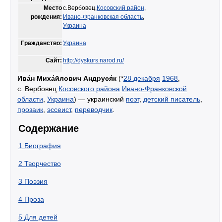
Место
с.Вербовец,
Косовский район
,
рождения:
Ивано-Франковская область
,
Украина
Гражданство:
Украина
Сайт:
http://dyskurs.narod.ru/
Ива́н Миха́йлович Андруся́к
(*
28 декабря
1968
,
с. Вербовец
Косовского района
Ивано-Франковской
области
,
Украина
) — украинский
поэт
,
детский писатель
,
прозаик
,
эссеист
,
переводчик
.
Содержание
1
Биография
2
Творчество
3
Поэзия
4
Проза
5
Для детей