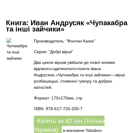
Книга:
Иван Андрусяк «Чупакабра
та інші зайчики»
Производитель: "Фонтан Казок"
Серия: "Добрі вірші"
Два цикли віршів увійшли до нової книжки
відомого«здитинілого»поета Івана
Андрусяка.«Чупакабра та інші зайчики»—вірші
розбишацькі, сповнені гумору та добрих
капостей.
Формат: 170x170мм, стр.
ISBN: 978-617-726-200-7
Купить за
82
грн (только
Украина)
в магазине Yakaboo