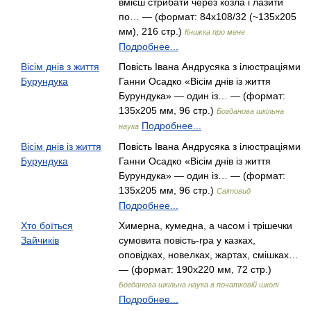
вмієш стрибати через козла і лазити
по… — (формат: 84х108/32 (~135х205
мм), 216 стр.)
Книжка про мене
Подробнее...
Вісім днів з життя
Повість Івана Андрусяка з ілюстраціями
Бурундука
Ганни Осадко «Вісім днів із життя
Бурундука» — один із… — (формат:
135х205 мм, 96 стр.)
Богданова шкільна
Подробнее...
наука
Вісім днів із життя
Повість Івана Андрусяка з ілюстраціями
Бурундука
Ганни Осадко «Вісім днів із життя
Бурундука» — один із… — (формат:
135х205 мм, 96 стр.)
Світовид
Подробнее...
Хто боїться
Химерна, кумедна, а часом і трішечки
Зайчиків
сумовита повість-гра у казках,
оповідках, новелках, жартах, смішках…
— (формат: 190х220 мм, 72 стр.)
Богданова шкільна наука в початковій школі
Подробнее...