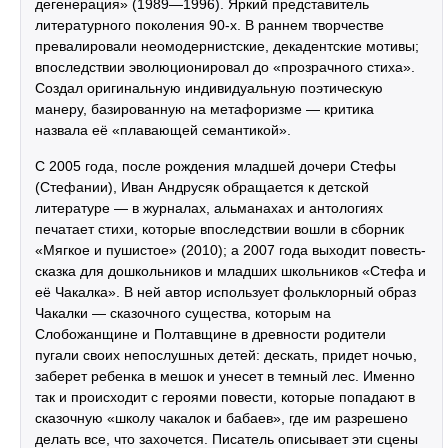
дегенерация» (1989—1996). Яркий представитель
литературного поколения 90-х. В раннем творчестве
превалировали неомодернистские, декадентские мотивы;
впоследствии эволюционировал до «прозрачного стиха».
Создал оригинальную индивидуальную поэтическую
манеру, базированную на метафоризме — критика
назвала её «плавающей семантикой».
С 2005 года, после рождения младшей дочери Стефы
(Стефании), Иван Андрусяк обращается к детской
литературе — в журналах, альманахах и антологиях
печатает стихи, которые впоследствии вошли в сборник
«Мягкое и пушистое» (2010); а 2007 года выходит повесть-
сказка для дошкольников и младших школьников «Стефа и
её Чакалка». В ней автор использует фольклорный образ
Чакалки — сказочного существа, которым на
Слобожанщине и Полтавщине в древности родители
пугали своих непослушных детей: дескать, придет ночью,
заберет ребенка в мешок и унесет в темный лес. Именно
так и происходит с героями повести, которые попадают в
сказочную «школу чакалок и бабаев», где им разрешено
делать все, что захочется. Писатель описывает эти сцены