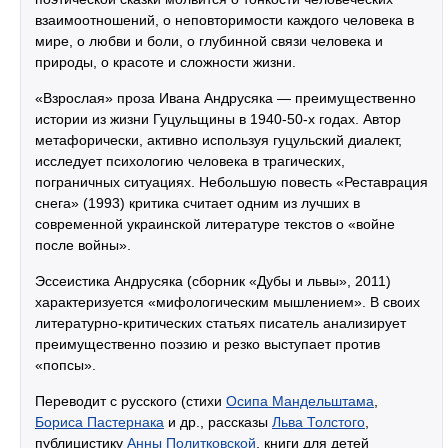
взаимоотношений, о неповторимости каждого человека в
мире, о любви и боли, о глубинной связи человека и
природы, о красоте и сложности жизни.
«Взрослая» проза Ивана Андрусяка — преимущественно
истории из жизни Гуцульщины в 1940-50-х годах. Автор
метафорически, активно используя гуцульский диалект,
исследует психологию человека в трагических,
пограничных ситуациях. Небольшую повесть «Реставрация
снега» (1993) критика считает одним из лучших в
современной украинской литературе текстов о «войне
после войны».
Эссеистика Андрусяка (сборник «Дубы и львы», 2011)
характеризуется «мифологическим мышлением». В своих
литературно-критических статьях писатель анализирует
преимущественно поэзию и резко выступает против
«попсы».
Переводит с русского (стихи
Осипа Мандельштама
,
Бориса Пастернака
и др., рассказы
Льва Толстого
,
публицистику
Анны Политковской
, книги для детей