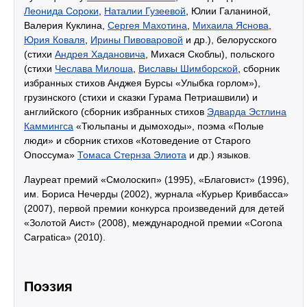
Леонида Сороки
,
Наталии Гузеевой
, Юлии Галаниной,
Валерия Куклина,
Сергея Махотина
,
Михаила Яснова
,
Юрия Коваля
,
Ирины Пивоваровой
и др.), белорусского
(стихи
Андрея Хадановича
, Михася Скоблы), польского
(стихи
Чеслава Милоша
,
Виславы Шимборской
, сборник
избранных стихов Анджея Бурсы «Улыбка горлом»),
грузинского (стихи и сказки Гурама Петриашвили) и
английского (сборник избранных стихов
Эдварда Эстлина
Каммингса
«Тюльпаны и дымоходы», поэма «Полые
люди» и сборник стихов «Котоведение от Старого
Опоссума»
Томаса Стернза Элиота
и др.) языков.
Лауреат премий «Смолоскип» (1995), «Благовист» (1996),
им. Бориса Нечерды (2002), журнала «Курьер Кривбасса»
(2007), первой премии конкурса произведений для детей
«Золотой Аист» (2008), международной премии «Corona
Carpatica» (2010).
Поэзия