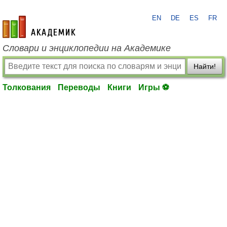
EN
DE
ES
FR
academic.ru
Словари и энциклопедии на Академике
Найти!
Толкования
Переводы
Книги
Игры ⚽