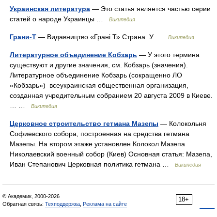
Украинская литература
— Это статья является частью серии
статей о народе Украинцы …
Википедия
Грани-Т
— Видавництво «Грані Т» Страна У …
Википедия
Литературное объединение Кобзарь
— У этого термина
существуют и другие значения, см. Кобзарь (значения).
Литературное объединение Кобзарь (сокращенно ЛО
«Кобзарь») всеукраинская общественная организация,
созданная учредительным собранием 20 августа 2009 в Киеве.
… …
Википедия
Церковное строительство гетмана Мазепы
— Колокольня
Софиевского собора, построенная на средства гетмана
Мазепы. На втором этаже установлен Колокол Мазепа
Николаевский военный собор (Киев) Основная статья: Мазепа,
Иван Степанович Церковная политика гетмана …
Википедия
© Академик, 2000-2026
18+
Обратная связь:
Техподдержка
,
Реклама на сайте