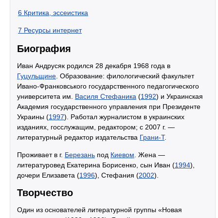
6
Критика, эссеистика
7
Ресурсы интернет
Биография
Иван Андрусяк родился 28 декабря 1968 года в
Гуцульщине
. Образование: филологический факультет
Ивано-Франковського государственного педагогического
университета им.
Василя Стефаника
(
1992
) и Украинская
Академия государственного управления при Президенте
Украины (
1997
). Работал журналистом в украинских
изданиях, госслужащим, редактором; с 2007 г. —
литературный редактор издательства
Грани-Т
.
Проживает в г.
Березань
под
Киевом
. Жена —
литературовед Екатерина Борисенко, сын Иван (
1994
),
дочери Елизавета (
1996
), Стефания (
2002
).
Творчество
Один из основателей литературной группы «Новая