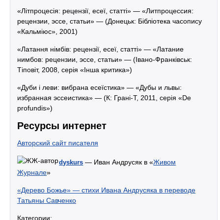
«Літпроцесія: рецензії, есеї, статті» — «Литпроцессия:
рецензии, эссе, статьи» — (Донецьк: Бібліотека часопису
«Кальміюс», 2001)
«Латання німбів: рецензії, есеї, статті» — «Латание
нимбов: рецензии, эссе, статьи» — (Івано-Франківськ:
Тіповіт, 2008, серія «Інша критика»)
«Дуби і леви: вибрана есеїстика» — «Дубы и львы:
избранная эссеистика» — (К: Грані-Т, 2011, серія «De
profundis»)
Ресурсы интернет
Авторский сайт писателя
— Иван Андрусяк в «
Живом
dyskurs
Журнале
»
«Дерево Божье» — стихи Ивана Андрусяка в переводе
Татьяны Савченко
Категории: