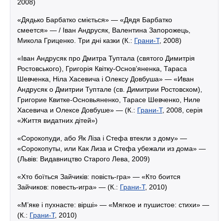
2008)
«Дядько Барбатко сміється» — «Дядя Барбатко
смеется» — / Іван Андрусяк, Валентина Запорожець,
Микола Гриценко. Три дні казки (К.:
Грани-Т
, 2008)
«Іван Андрусяк про Дмитра Туптала (святого Димитрія
Ростовського), Григорія Квітку-Основ’яненка, Тараса
Шевченка, Ніла Хасевича і Олексу Довбуша» — «Иван
Андрусяк о Дмитрии Туптале (св. Димитрии Ростовском),
Григорие Квитке-Основьяненко, Тарасе Шевченко, Ниле
Хасевича и Олексе Довбуше» — (К.:
Грани-Т
, 2008, серія
«Життя видатних дітей»)
«Сорокопуди, або Як Ліза і Стефа втекли з дому» —
«Сорокопуты, или Как Лиза и Стефа убежали из дома» —
(Львів: Видавництво Старого Лева, 2009)
«Хто боїться Зайчиків: повість-гра» — «Кто боится
Зайчиков: повесть-игра» — (К.:
Грани-Т
, 2010)
«М’яке і пухнасте: вірші» — «Мягкое и пушистое: стихи» —
(К.:
Грани-Т
, 2010)