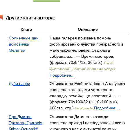
Другие книги автора:
Книга
Описание
Солнечные дни
Наша галерея призвана помочь
домовичка
формированию чувства прекрасного в
Мелетия
маленьком человеке. Эта книга
собрана из… — Время мастеров,
(формат: 70x84/12, 36 стр.)
Уимся
чувствовать. Детская картинная галерея
Подробнее...
Дуби і леви
От издателя:Есеїстика Івана Андрусяка
сповнена того віками усталеного
«порядку речей», що властивий… —
(формат: 70х100/32 (~110х160 мм),
168стр. стр.)
Подробнее...
De profundis
Про Дмитра
От издателя:Дитинство завжди
Туптала, Григорія
сповнене пригод і несподіванок. І все ж
Квітку-Основ&#
у кожного з нас у дитинстві рано чи…