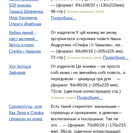
039;яненка,
— (формат: 84x108/32 (~130x210мм),
Тараса Шевченка,
96 стр.)
Життя видатних дітей
Ніла Хасевича,
Подробнее...
Олексу Довбуша
Кабан дикий -
От издателя:У цій книжці ви знову
хвіст великий...
зустрінетеся з героями повісті Івана
Друга історія
Андрусяка «Стефа і її Чакалка», які…
Стефи і Чакалки
— (формат: 84х90/16 (~205х225 мм),
72 стр.)
Подробнее...
Сучасна дитяча проза
Хто боїться
От издателя:Ця книжка – не просто
Зайчиків
собі казка і не звичайна собі повість, а
передовсім – цікавуща гра для… —
(формат: 84х90/16 (~205х225 мм),
72стр. (цветные иллюстрации) стр.)
Подробнее...
Золотий лелека
Сорокопуты, или
Есть такой стереотип: мальчишки—
Как Лиза и Стефа
сорванцы и проказники, а девочки—
сбежали из дома
воспитанные и послушные. Так ли
это… — (формат: 70х90/16 (~170х215
мм), 96стр. (цветные иллюстрации)