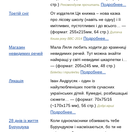
стр.)
Подробнее...
Рекомендуем прочитать
Третій сніг
От издателя:Ця книжка – нова казка
про лісову школу (навіть не одну) і її
кмітливих, пустотливих і до всього… —
(формат: 255x215мм, 64 стр.)
Дитяча
Подробнее...
Книга року ВВС-2014
Магазин
Мала Ляля любить ходити до крамниці
невидимих речей
невидимих речей. Тут можна знайти
найкращі у світі невидимі шкарпетки і…
— (формат: 205х245 мм, 48 стр.)
Подробнее...
Білінґви і трилінґви
Лякація
Іван Андрусяк - один із
найулюбленіших поетів сучасних
українських дітей. Кумедні, розбишацькі
сюжети… — (формат: 70х75/16
(~170х175 мм), 56 стр.)
Добрі вірші
Подробнее...
28 днів із життя
Коли однокласники обзивають тебе
Бурундука
Бурундуком і насміхаються, бо ти не