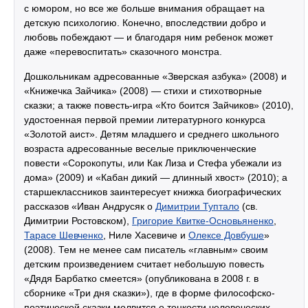
с юмором, но все же больше внимания обращает на
детскую психологию. Конечно, впоследствии добро и
любовь побеждают — и благодаря ним ребенок может
даже «перевоспитать» сказочного монстра.
Дошкольникам адресованные «Зверская азбука» (2008) и
«Книжечка Зайчика» (2008) — стихи и стихотворные
сказки; а также повесть-игра «Кто боится Зайчиков» (2010),
удостоенная первой премии литературного конкурса
«Золотой аист». Детям младшего и среднего школьного
возраста адресованные веселые приключенческие
повести «Сорокопуты, или Как Лиза и Стефа убежали из
дома» (2009) и «Кабан дикий — длинный хвост» (2010); а
старшеклассников заинтересует книжка биографических
рассказов «Иван Андрусяк о
Димитрии Туптало
(св.
Димитрии Ростовском),
Григорие Квитке-Основьяненко
,
Тарасе Шевченко
, Ниле Хасевиче и
Олексе Довбуше
»
(2008). Тем не менее сам писатель «главным» своим
детским произведением считает небольшую повесть
«Дядя Барбатко смеется» (опубликована в 2008 г. в
сборнике «Три дня сказки»), где в форме философско-
поэтической сказки молвится о тонкости человеческих