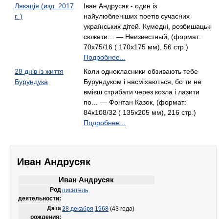
Лякація (изд. 2017
Іван Андрусяк - один із
г. )
найулюбленіших поетів сучасних
українських дітей. Кумедні, розбишацькі
сюжети… — Неизвестный, (формат:
70х75/16 ( 170х175 мм), 56 стр.)
Подробнее...
28 днів із життя
Коли однокласники обзивають тебе
Бурундука
Бурундуком і насміхаються, бо ти не
вмієш стрибати через козла і лазити
по… — Фонтан Казок, (формат:
84х108/32 ( 135х205 мм), 216 стр.)
Подробнее...
Иван Андрусяк
Иван Андрусяк
Род
писатель
деятельности:
Дата
28 декабря
1968
(43 года)
рождения: