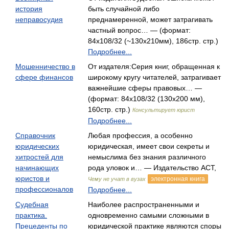
история
быть случайной либо
неправосудия
преднамеренной, может затрагивать
частный вопрос… — (формат:
84x108/32 (~130x210мм), 186стр. стр.)
Подробнее...
Мошенничество в
От издателя:Серия книг, обращенная к
сфере финансов
широкому кругу читателей, затрагивает
важнейшие сферы правовых… —
(формат: 84x108/32 (130х200 мм),
160стр. стр.)
Консультирует юрист
Подробнее...
Справочник
Любая профессия, а особенно
юридических
юридическая, имеет свои секреты и
хитростей для
немыслима без знания различного
начинающих
рода уловок и… — Издательство АСТ,
юристов и
электронная книга
Чему не учат в вузах
профессионалов
Подробнее...
Судебная
Наиболее распространенными и
практика.
одновременно самыми сложными в
Прецеденты по
юридической практике являются споры