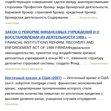
содействующее совершению сделок между заинтерисоваными
сторонами Профессия брокер: виды брокерской деятельности,
биржевой брокер, страховой брокер, кредитный брокер,
брокерская деятельность Содержание… …
Энциклопедия
инвестора
ЗАКОН О РЕФОРМЕ ФИНАНСОВЫХ УЧРЕЖДЕНИЙ И О
ВОССТАНОВЛЕНИИ ИХ ДЕЯТЕЛЬНОСТИ 1989 г.
—
FINANCIAL INSTITUTIONS REFORM, RECOVERY, AND
ENFORCEMENT ACT OF 1989 FIRREAФедеральное
законодательство, принятое под воздействием кризиса
депозитных учреждений в конце 80 х гг., изменило структуру
депозитно страховой системы, создало Фонд… …
Энциклопедия
банковского дела и финансов
Ипотечный кризис в США (2007)
— Ипотечный кризис в США
(англ. subprime mortgage crisis) финансово экономический
кризис, характерными проявлениями которого стали
увеличение количества невыплат по ипотечным кредитам с
высоким уровнем риска, учащение случаев отчуждения… …
Википедия