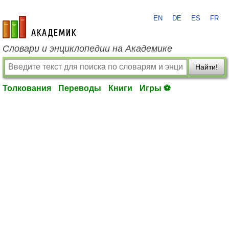
EN
DE
ES
FR
academic.ru
Словари и энциклопедии на Академике
Найти!
Толкования
Переводы
Книги
Игры ⚽