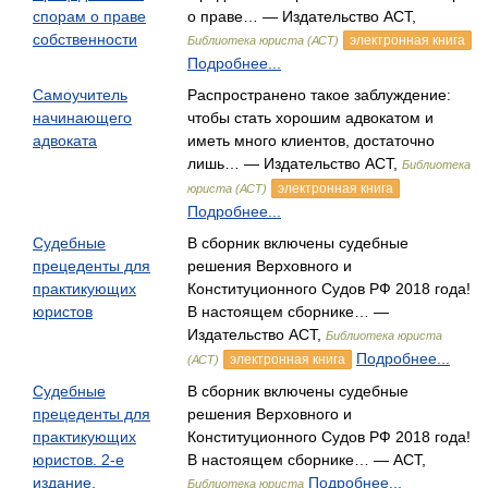
спорам о праве
о праве… — Издательство АСТ,
собственности
электронная книга
Библиотека юриста (АСТ)
Подробнее...
Самоучитель
Распространено такое заблуждение:
начинающего
чтобы стать хорошим адвокатом и
адвоката
иметь много клиентов, достаточно
лишь… — Издательство АСТ,
Библиотека
электронная книга
юриста (АСТ)
Подробнее...
Судебные
В сборник включены судебные
прецеденты для
решения Верховного и
практикующих
Конституционного Судов РФ 2018 года!
юристов
В настоящем сборнике… —
Издательство АСТ,
Библиотека юриста
Подробнее...
электронная книга
(АСТ)
Судебные
В сборник включены судебные
прецеденты для
решения Верховного и
практикующих
Конституционного Судов РФ 2018 года!
юристов. 2-е
В настоящем сборнике… — АСТ,
издание,
Подробнее...
Библиотека юриста