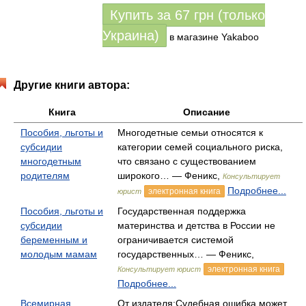
Купить за
67
грн (только
Украина)
в магазине Yakaboo
Другие книги автора:
Книга
Описание
Пособия, льготы и
Многодетные семьи относятся к
субсидии
категории семей социального риска,
многодетным
что связано с существованием
родителям
широкого… — Феникс,
Консультирует
Подробнее...
электронная книга
юрист
Пособия, льготы и
Государственная поддержка
субсидии
материнства и детства в России не
беременным и
ограничивается системой
молодым мамам
государственных… — Феникс,
электронная книга
Консультирует юрист
Подробнее...
Всемирная
От издателя:Судебная ошибка может