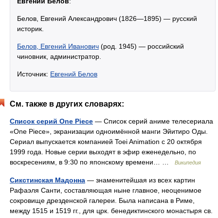
Евге́ний Бело́в
:
Белов, Евгений Александрович (1826—1895) — русский
историк.
Белов, Евгений Иванович
(род. 1945) — российский
чиновник, администратор.
Источник:
Евгений Белов
См. также в других словарях:
Список серий One Piece
— Список серий аниме телесериала
«One Piece», экранизации одноимённой манги Эйитиро Оды.
Сериал выпускается компанией Toei Animation с 20 октября
1999 года. Новые серии выходят в эфир еженедельно, по
воскресениям, в 9:30 по японскому времени… …
Википедия
Сикстинская Мадонна
— знаменитейшая из всех картин
Рафаэля Санти, составляющая ныне главное, неоценимое
сокровище дрезденской галереи. Была написана в Риме,
между 1515 и 1519 гг., для црк. бенедиктинского монастыря св.