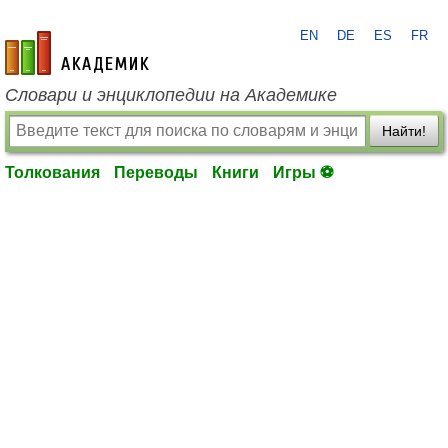
EN
DE
ES
FR
academic.ru
Словари и энциклопедии на Академике
Найти!
Толкования
Переводы
Книги
Игры ⚽