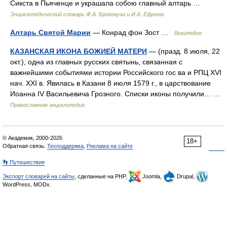
Сикста в Пьяченце и украшала собою главный алтарь …
Энциклопедический словарь Ф.А. Брокгауза и И.А. Ефрона
Алтарь Святой Марии
— Конрад фон Зост …
Википедия
КАЗАНСКАЯ ИКОНА БОЖИЕЙ МАТЕРИ
— (празд. 8 июля, 22
окт.), одна из главных русских святынь, связанная с
важнейшими событиями истории Российского гос ва и РПЦ XVI
нач. XXI в. Явилась в Казани 8 июля 1579 г., в царствование
Иоанна IV Васильевича Грозного. Списки иконы получили… …
Православная энциклопедия
© Академик, 2000-2026
18+
Обратная связь:
Техподдержка
,
Реклама на сайте
👣 Путешествия
Экспорт словарей на сайты
, сделанные на PHP,
Joomla,
Drupal,
WordPress, MODx.