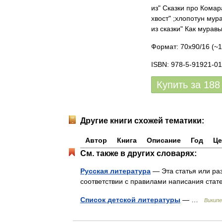
из" Сказки про Комар
хвост" ;хлопотун мур
из сказки" Как мурав
Формат: 70x90/16 (~1
ISBN: 978-5-91921-01
Купить за
188
Другие книги схожей тематики:
Автор
Книга
Описание
Год
Це
См. также в других словарях:
Русская литература
— Эта статья или раз
соответствии с правилами написания ста
Список детской литературы
— …
Википе