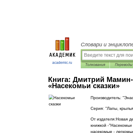
Словари и энциклоп
academic.ru
Толкования
Переводы
Книга:
Дмитрий Мамин-
«Насекомьи сказки»
Производитель: "Энас
Серия: "Лапы, крылья
От издателя:Новая д
книжкой -"Насекомьи 
насекомые - легкомы