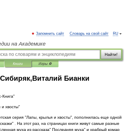
Запомнить сайт
Словарь на свой сайт
RU
едии на Академике
Найти!
Книги
Игры ⚽
Сибиряк,Виталий Бианки
-Книга"
 и хвосты"
етская серия "Лапы, крылья и хвосты", пополнилась еще одной
сказки" . На этот раз, на страницах книги живут самые разные
сленная муха из рассказа" Последняя муха" и храбрый комар