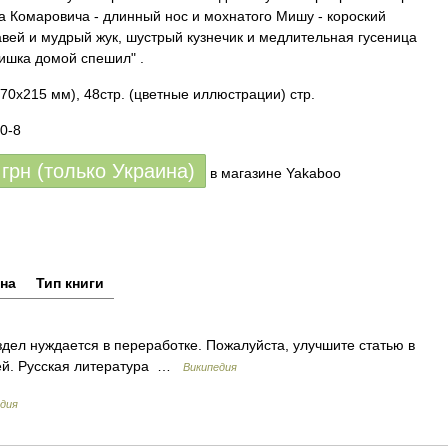
а Комаровича - длинный нос и мохнатого Мишу - короский
авей и мудрый жук, шустрый кузнечик и медлительная гусеница
ьишка домой спешил" .
70х215 мм), 48стр. (цветные иллюстрации) стр.
0-8
грн (только Украина)
в магазине Yakaboo
на
Тип книги
дел нуждается в переработке. Пожалуйста, улучшите статью в
тей. Русская литература …
Википедия
дия