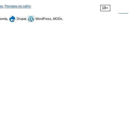
ка
,
Реклама на сайте
18+
omla,
Drupal,
WordPress, MODx.