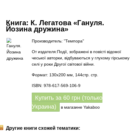
Книга:
К. Легатова «Гануля.
Йозина дружина»
Производитель: "Темпора"
От издателя:Події, зображені в повісті відомої
чеської авторки, відбуваються у глухому гірському
селі у роки Другої світової війни.
Формат: 130х200 мм, 144стр. стр.
ISBN: 978-617-569-106-9
Купить за
60
грн (только
Украина)
в магазине Yakaboo
Другие книги схожей тематики: