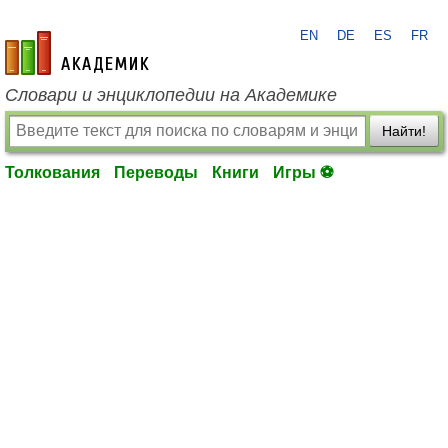
EN
DE
ES
FR
academic.ru
Словари и энциклопедии на Академике
Найти!
Толкования
Переводы
Книги
Игры ⚽