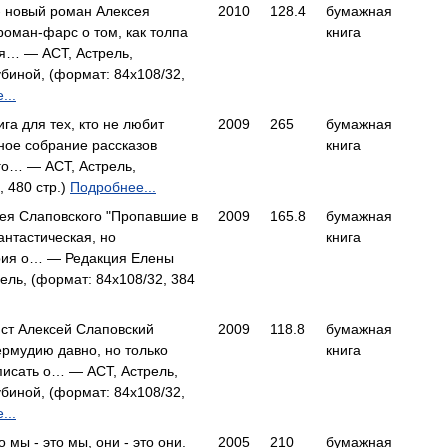
- новый роман Алексея
2010
128.4
бумажная
 роман-фарс о том, как толпа
книга
я… — АСТ, Астрель,
биной, (формат: 84x108/32,
...
га для тех, кто не любит
2009
265
бумажная
лное собрание рассказов
книга
го… — АСТ, Астрель,
, 480 стр.)
Подробнее...
ея Слаповского "Пропавшие в
2009
165.8
бумажная
антастическая, но
книга
рия о… — Редакция Елены
ель, (формат: 84x108/32, 384
ст Алексей Слаповский
2009
118.8
бумажная
рмудию давно, но только
книга
писать о… — АСТ, Астрель,
биной, (формат: 84x108/32,
...
мы - это мы, они - это они.
2005
210
бумажная