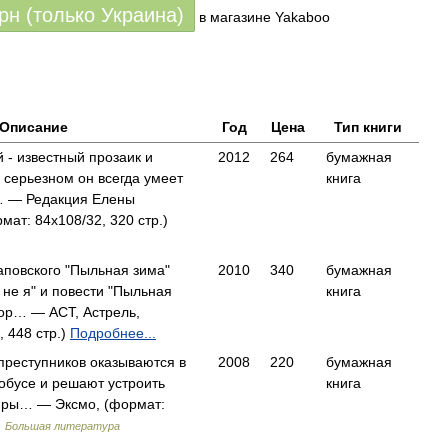
грн (только Украина)
в магазине Yakaboo
Описание
Год
Цена
Тип книги
 - известный прозаик и
2012
264
бумажная
 серьезном он всегда умеет
книга
и… — Редакция Елены
мат: 84x108/32, 320 стр.)
аповского "Пыльная зима"
2010
340
бумажная
 не я" и повести "Пыльная
книга
втор… — АСТ, Астрель,
, 448 стр.)
Подробнее...
преступников оказываются в
2008
220
бумажная
обусе и решают устроить
книга
жиры… — Эксмо, (формат:
)
Большая литература