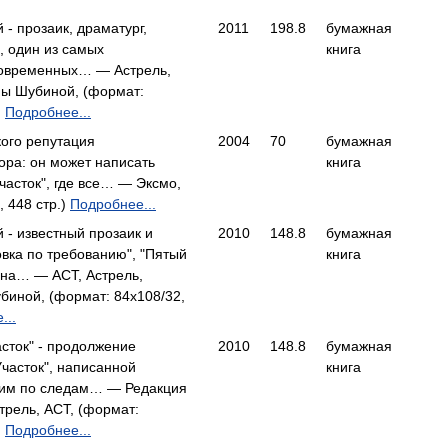
 - прозаик, драматург,
2011
198.8
бумажная
, один из самых
книга
современных… — Астрель,
ны Шубиной, (формат:
)
Подробнее...
ого репутация
2004
70
бумажная
ора: он может написать
книга
Участок", где все… — Эксмо,
, 448 стр.)
Подробнее...
 - известный прозаик и
2010
148.8
бумажная
овка по требованию", "Пятый
книга
ана… — АСТ, Астрель,
биной, (формат: 84x108/32,
...
сток" - продолжение
2010
148.8
бумажная
Участок", написанной
книга
ким по следам… — Редакция
рель, АСТ, (формат:
)
Подробнее...