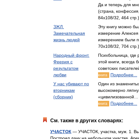
Да и теперь для мн
(страна, конфесси
84x108/32, 464 стр.
ЗЖЛ.
Эту книгу можно был
Замечательная
измерение Алексея
жизнь людей
измерением были 
70x108/32, 704 стр.
Народный фронт.
Психбольница, где
Феерия с
этой книги, всегд
результатом
советских писател
любви
Подробнее...
книга
У нас убивают по
Один из знамениты
вторникам
высокомерно ляпнул
(сборник)
«цивилизованной…
Подробнее...
книга
См. также в других словарях:
УЧАСТОК
— УЧАСТОК, участка, муж. 1. В
Построил дачу на небольшом участке. Арен