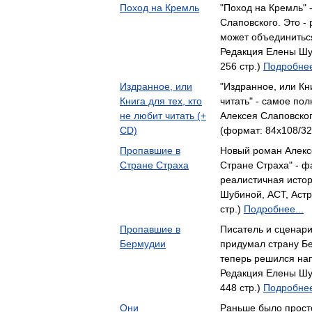
Поход на Кремль
"Поход на Кремль" 
Слаповского. Это -
может объединитьс
Редакция Елены Шу
256 стр.)
Подробнее
Издранное, или
"Издранное, или Кни
Книга для тех, кто
читать" - самое по
не любит читать (+
Алексея Слаповско
CD)
(формат: 84x108/32
Пропавшие в
Новый роман Алекс
Стране Страха
Стране Страха" - ф
реалистичная исто
Шубиной, АСТ, Астр
стр.)
Подробнее...
Пропавшие в
Писатель и сценари
Бермудии
придумал страну Бе
теперь решился на
Редакция Елены Шу
448 стр.)
Подробнее
Они
Раньше было просто 