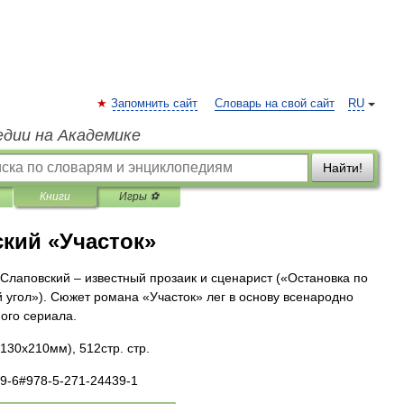
Запомнить сайт
Словарь на свой сайт
RU
едии на Академике
Найти!
Книги
Игры ⚽
кий «Участок»
 Слаповский – известный прозаик и сценарист («Остановка по
 угол»). Сюжет романа «Участок» лег в основу всенародно
ого сериала.
130x210мм), 512стр. стр.
39-6#978-5-271-24439-1