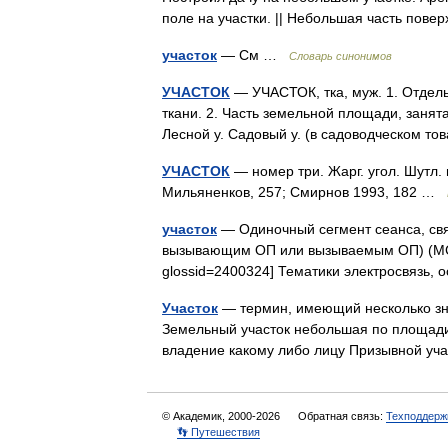
поле на участки. || Небольшая часть по
участок
— См …
Словарь синонимов
УЧАСТОК
— УЧАСТОК, тка, муж. 1. Отдельн
ткани. 2. Часть земельной площади, занят
Лесной у. Садовый у. (в садоводческом т
УЧАСТОК
— номер три. Жарг. угол. Шутл.
Мильяненков, 257; Смирнов 1993, 182 …
участок
— Одиночный сегмент сеанса, свя
вызывающим ОП или вызываемым ОП) (МСЭ Т 
glossid=2400324] Тематики электросвязь,
Участок
— термин, имеющий несколько зн
Земельный участок небольшая по площади
владение какому либо лицу Призывной уч
© Академик, 2000-2026
Обратная связь:
Техподдерж
👣 Путешествия