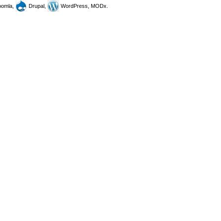
omla,
Drupal,
WordPress, MODx.