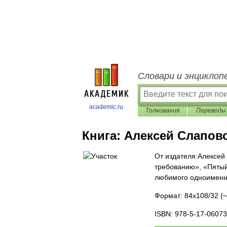
Словари и энциклоп
academic.ru
Толкования
Переводы
Книга:
Алексей Слаповс
От издателя:Алексей
требованию», «Пятый
любимого одноименн
Формат: 84x108/32 (~
ISBN: 978-5-17-0607