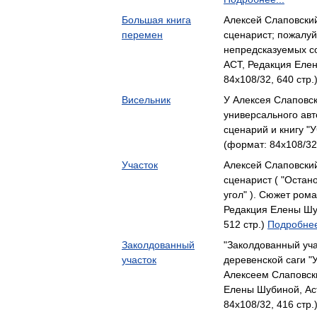
Большая книга
Алексей Слаповский
перемен
сценарист; пожалуй
непредсказуемых 
АСТ, Редакция Еле
84x108/32, 640 стр.
Висельник
У Алексея Слаповск
универсального авт
сценарий и книгу "
(формат: 84x108/32
Участок
Алексей Слаповский
сценарист ( "Остан
угол" ). Сюжет ром
Редакция Елены Шу
512 стр.)
Подробнее
Заколдованный
"Заколдованный уча
участок
деревенской саги "
Алексеем Слаповс
Елены Шубиной, Аст
84x108/32, 416 стр.