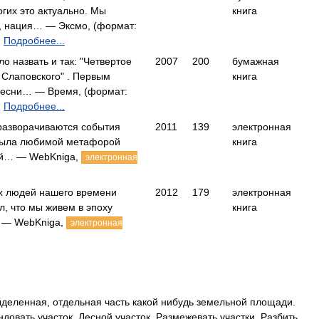
огих это актуально. Мы
книга
я, нация… — Эксмо, (формат:
)
Подробнее...
о назвать и так: "Четвертое
2007
200
бумажная
 Слаповского" . Первым
книга
песни… — Время, (формат:
)
Подробнее...
 разворачиваются события
2011
139
электронная
а была любимой метафорой
книга
ей… — WebKniga,
электронная
х людей нашего времени
2012
179
электронная
, что мы живем в эпоху
книга
 — WebKniga,
электронная
ыделенная, отдельная часть какой нибудь земельной площади.
довать участок. Лесной участок. Размежевать участки. Разбить