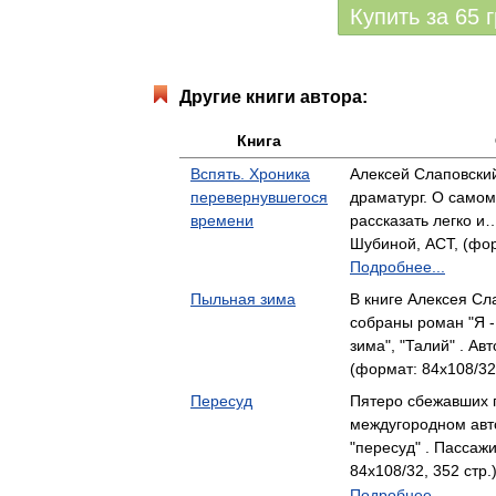
Купить за
65
Другие книги автора:
Книга
Вспять. Хроника
Алексей Слаповский
перевернувшегося
драматург. О самом
времени
рассказать легко 
Шубиной, АСТ, (фор
Подробнее...
Пыльная зима
В книге Алексея Сл
собраны роман "Я -
зима", "Талий" . А
(формат: 84x108/32
Пересуд
Пятеро сбежавших 
междугородном авт
"пересуд" . Пасса
84x108/32, 352 стр.
Подробнее...