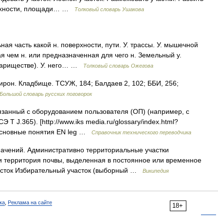
верхности, площади… …
Толковый словарь Ушакова
ая часть какой н. поверхности, пути. У. трассы. У. мышечной
ая чем н. или предназначенная для чего н. Земельный у.
овариществе). У. него… …
Толковый словарь Ожегова
 ирон. Кладбище. ТСУЖ, 184; Балдаев 2, 102; ББИ, 256;
Большой словарь русских поговорок
занный с оборудованием пользователя (ОП) (например, с
J.365). [http://www.iks media.ru/glossary/index.html?
 основные понятия EN leg …
Справочник технического переводчика
ачений. Административно территориальные участки
 территория почвы, выделенная в постоянное или временное
асток Избирательный участок (выборный …
Википедия
ка
,
Реклама на сайте
18+