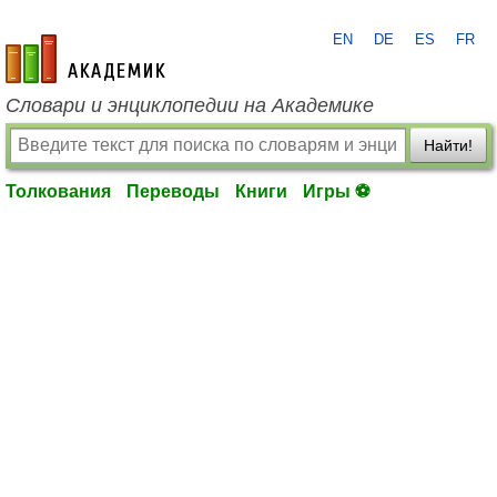
EN
DE
ES
FR
academic.ru
Словари и энциклопедии на Академике
Найти!
Толкования
Переводы
Книги
Игры ⚽