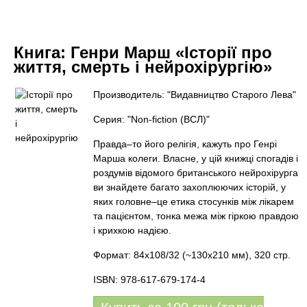
Книга:
Генри Марш «Історії про
життя, смерть і нейрохірургію»
Производитель: "Видавництво Старого Лева"
Серия: "Non-fiction (ВСЛ)"
Правда–то його релігія, кажуть про Генрі
Марша колеги. Власне, у цій книжці спогадів і
роздумів відомого британського нейрохірурга
ви знайдете багато захоплюючих історій, у
яких головне–це етика стосунків між лікарем
та пацієнтом, тонка межа між гіркою правдою
і крихкою надією.
Формат: 84х108/32 (~130x210 мм), 320 стр.
ISBN: 978-617-679-174-4