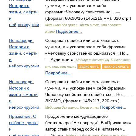
Истории о
чужими, мы успокаиваем себя
жизни, смерти
фразами«Человеку свойственно… —
и
(формат: 60x90/16 (145х215 мм), 320 стр.)
нейрохирургии
Медицина без границ. Книги о тех, кто спасает
Подробнее...
жизни
Не навреди.
Совершая ошибки или сталкиваясь с
Истории о
чужими, мы успокаиваем себя фразами
жизни, смерти
«Человеку свойственно ошибаться». Но…
и
— Аудиокнига,
Медицина без границ. Книги о тех,
нейрохирургии
аудиокнига
можно скачать
кто спасает жизни
Подробнее...
Не навреди.
Совершая ошибки или сталкиваясь с
Истории о
чужими, мы успокаиваем себя фразами
жизни, смерти
Человеку свойственно ошибаться . Но… —
и
ЭКСМО, (формат: 145x217, 320 стр.)
нейрохирургии
Подробнее...
Медицина без границ. Книги о тех
Призвание. О
Продолжение международного
выборе, долге
бестселлера “Не навреди”! В «Призвании»
и
автор ставит перед собой и читателем…
нейрохирургии
— Эксмо,
Медицина без границ. Книги о тех, кто