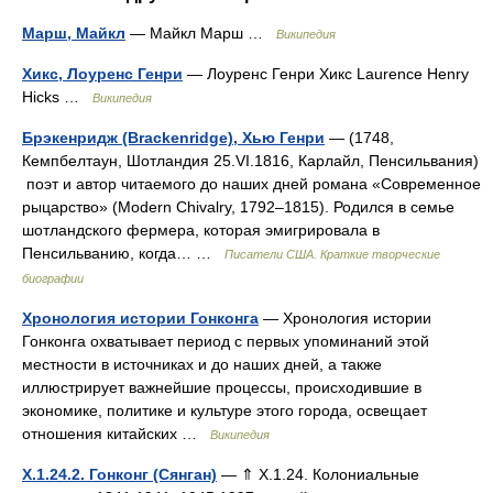
Марш, Майкл
— Майкл Марш …
Википедия
Хикс, Лоуренс Генри
— Лоуренс Генри Хикс Laurence Henry
Hicks …
Википедия
Брэкенридж (Brackenridge), Хью Генри
— (1748,
Кемпбелтаун, Шотландия 25.VI.1816, Карлайл, Пенсильвания)
поэт и автор читаемого до наших дней романа «Современное
рыцарство» (Modern Chivalry, 1792–1815). Родился в семье
шотландского фермера, которая эмигрировала в
Пенсильванию, когда… …
Писатели США. Краткие творческие
биографии
Хронология истории Гонконга
— Хронология истории
Гонконга охватывает период с первых упоминаний этой
местности в источниках и до наших дней, а также
иллюстрирует важнейшие процессы, происходившие в
экономике, политике и культуре этого города, освещает
отношения китайских …
Википедия
X.1.24.2. Гонконг (Сянган)
— ⇑ X.1.24. Колониальные