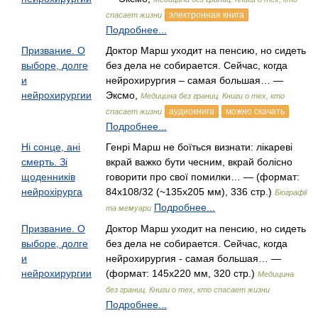
электронная книга
спасает жизни
Подробнее...
Призвание. О
Доктор Марш уходит на пенсию, но сидеть
выборе, долге
без дела не собирается. Сейчас, когда
и
нейрохирургия – самая большая… —
нейрохирургии
Эксмо,
Медицина без границ. Книги о тех, кто
аудиокнига
можно скачать
спасает жизни
Подробнее...
Ні сонце, ані
Генрі Марш не боїться визнати: лікареві
смерть. Зі
вкрай важко бути чесним, вкрай болісно
щоденників
говорити про свої помилки… — (формат:
нейрохірурга
84х108/32 (~135х205 мм), 336 стр.)
Біографії
Подробнее...
та мемуари
Призвание. О
Доктор Марш уходит на пенсию, но сидеть
выборе, долге
без дела не собирается. Сейчас, когда
и
нейрохирургия - самая большая… —
нейрохирургии
(формат: 145х220 мм, 320 стр.)
Медицина
без границ. Книги о тех, кто спасает жизни
Подробнее...