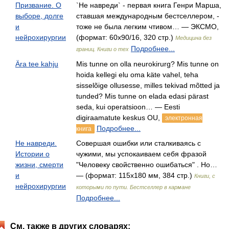
Призвание. О
`Не навреди` - первая книга Генри Марша,
выборе, долге
ставшая международным бестселлером, -
и
тоже не была легким чтивом… — ЭКСМО,
нейрохирургии
(формат: 60x90/16, 320 стр.)
Медицина без
Подробнее...
границ. Книги о тех
Ära tee kahju
Mis tunne on olla neurokirurg? Mis tunne on
hoida kellegi elu oma käte vahel, teha
sisselõige ollusesse, milles tekivad mõtted ja
tunded? Mis tunne on elada edasi pärast
seda, kui operatsioon… — Eesti
digiraamatute keskus OU,
электронная
Подробнее...
книга
Не навреди.
Совершая ошибки или сталкиваясь с
Истории о
чужими, мы успокаиваем себя фразой
жизни, смерти
"Человеку свойственно ошибаться" . Но…
и
— (формат: 115х180 мм, 384 стр.)
Книги, с
нейрохирургии
которыми по пути. Бестселлер в кармане
Подробнее...
См. также в других словарях: