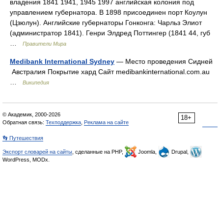
владения 1841 1941, 1945 1997 английская колония под
управлением губернатора. В 1898 присоединен порт Коулун
(Цзюлун). Английские губернаторы Гонконга: Чарльз Элиот
(администратор 1841). Генри Элдред Поттингер (1841 44, губ
…
Правители Мира
Medibank International Sydney
— Место проведения Сидней
Австралия Покрытие хард Сайт medibankinternational.com.au
…
Википедия
© Академик, 2000-2026
18+
Обратная связь:
Техподдержка
,
Реклама на сайте
👣 Путешествия
Экспорт словарей на сайты
, сделанные на PHP,
Joomla,
Drupal,
WordPress, MODx.