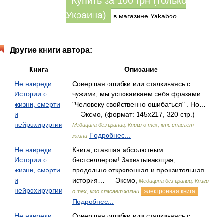
Купить за
100
грн (только
Украина)
в магазине Yakaboo
Другие книги автора:
Книга
Описание
Не навреди.
Совершая ошибки или сталкиваясь с
Истории о
чужими, мы успокаиваем себя фразами
жизни, смерти
"Человеку свойственно ошибаться" . Но…
и
— Эксмо, (формат: 145x217, 320 стр.)
нейрохирургии
Медицина без границ. Книги о тех, кто спасает
Подробнее...
жизни
Не навреди.
Книга, ставшая абсолютным
Истории о
бестселлером! Захватывающая,
жизни, смерти
предельно откровенная и пронзительная
и
история… — Эксмо,
Медицина без границ. Книги
нейрохирургии
электронная книга
о тех, кто спасает жизни
Подробнее...
Не навреди.
Совершая ошибки или сталкиваясь с