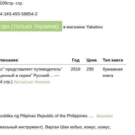
08стр. стр.
84-1#3-493-58854-2
грн (только Украина)
в магазине Yakaboo
писание
Год
Цена
Тип книги
с" представляет путеводитель"
2016
290
бумажная
енный в серии" Русский… —
книга
4 стр.)
Русский гид. Полиглот
ika ng Pilipinas Republic of the Philippines …
Википедия
кальный инструмент). Варган Шан кобыз, комус, хомус,