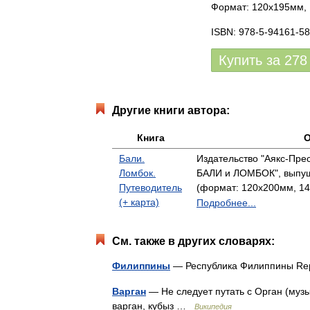
Формат: 120x195мм, 1
ISBN: 978-5-94161-5
Купить за
278
Другие книги автора:
Книга
О
Бали.
Издательство "Аякс-Прес
Ломбок.
БАЛИ и ЛОМБОК", выпущ
Путеводитель
(формат: 120x200мм, 14
(+ карта)
Подробнее...
См. также в других словарях:
Филиппины
— Республика Филиппины Republ
Варган
— Не следует путать с Орган (музы
варган, кубыз …
Википедия