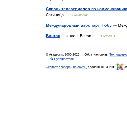
Список телесериалов по наименовани
Латиница …
Википедия
Международный аэропорт Тюбу
— Межд
Бинтан
— индон. Bintan …
Википедия
© Академик, 2000-2026
Обратная связь:
Техподдерж
👣 Путешествия
Экспорт словарей на сайты
, сделанные на PHP,
Jo