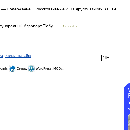
ю
— Содержание 1 Русскоязычные 2 На других языках 3 0 9 4
ународный Аэропорт Тюбу …
Википедия
ка
,
Реклама на сайте
18+
omla,
Drupal,
WordPress, MODx.