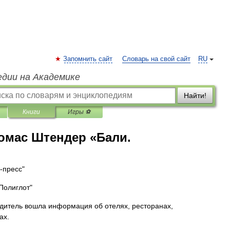
Запомнить сайт
Словарь на свой сайт
RU
едии на Академике
Найти!
Книги
Игры ⚽
омас Штендер «Бали.
-пресс"
 Полиглот"
одитель вошла информация об отелях, ресторанах,
ах.