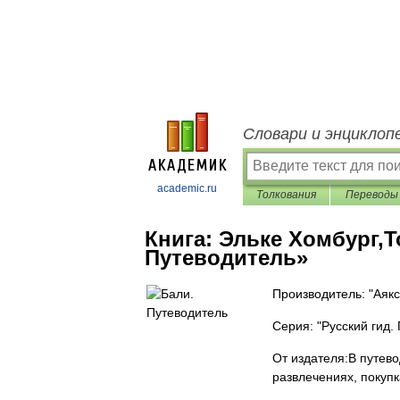
Словари и энциклоп
academic.ru
Толкования
Переводы
Книга:
Эльке Хомбург,Т
Путеводитель»
Производитель: "Аякс
Серия: "Русский гид.
От издателя:В путев
развлечениях, покупк