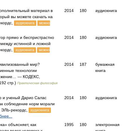
дополнительный материал в
2014
180
аудиокнига
орый вы можете скачать на
екордс,
аудиокнига
можно
тор прямо и беспристрастно
2014
180
аудиокнига
 между истинной и ложной
кордс,
аудиокнига
можно
цивилизованный мир?
2014
187
бумажная
еменные технологии
книга
тижение… — КОДЕКС,
192 стр.)
Практическая философия
ф и ученый Дарио Салас
2014
180
аудиокнига
ак соблюдение норм морали
— ЭЛЬ-рекордс,
аудиокнига
нее...
ка» объясняет, как
1995
180
электронная
али ведет человека к
книга