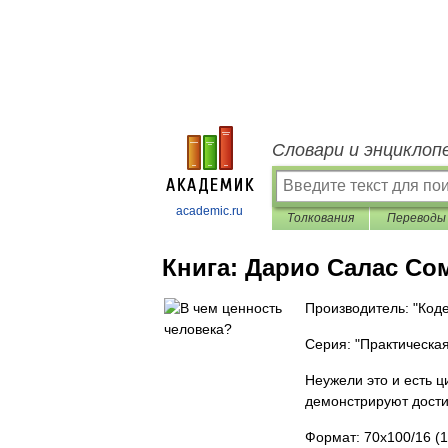
Словари и энциклоп
academic.ru
Толкования
Переводы
Книга:
Дарио Салас Со
Производитель: "Коде
Серия: "Практическа
Неужели это и есть 
демонстрируют дости
Формат: 70x100/16 (1