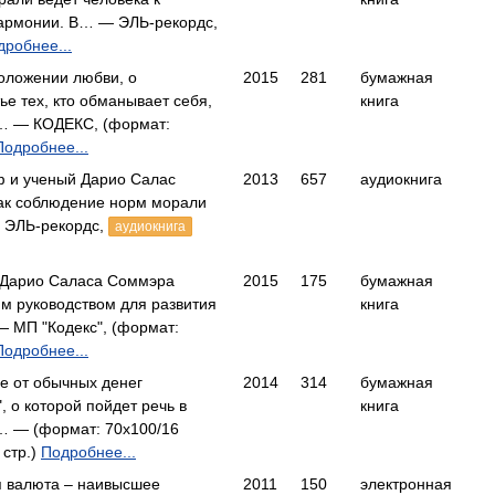
гармонии. В… — ЭЛЬ-рекордс,
дробнее...
положении любви, о
2015
281
бумажная
ье тех, кто обманывает себя,
книга
б… — КОДЕКС, (формат:
Подробнее...
ф и ученый Дарио Салас
2013
657
аудиокнига
ак соблюдение норм морали
— ЭЛЬ-рекордс,
аудиокнига
 Дарио Саласа Соммэра
2015
175
бумажная
им руководством для развития
книга
 МП "Кодекс", (формат:
Подробнее...
ие от обычных денег
2014
314
бумажная
, о которой пойдет речь в
книга
т… — (формат: 70x100/16
 стр.)
Подробнее...
я валюта – наивысшее
2011
150
электронная