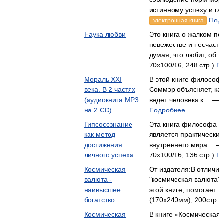
истинному успеху и 
По
электронная книга
Наука любви
Это книга о жалком 
невежестве и несчаст
думая, что любит, о
70x100/16, 248 стр.)
Мораль XXI
В этой книге филосо
века. В 2 частях
Соммэр объясняет, к
(аудиокнига MP3
ведет человека к… 
на 2 CD)
Подробнее...
Гипсосознание
Эта книга философа
как метод
является практическ
достижения
внутреннего мира… —
личного успеха
70x100/16, 136 стр.)
Космическая
От издателя:В отлич
валюта -
"космическая валюта"
наивысшее
этой книге, помогае
богатство
(170x240мм), 200стр.
Космическая
В книге «Космическа