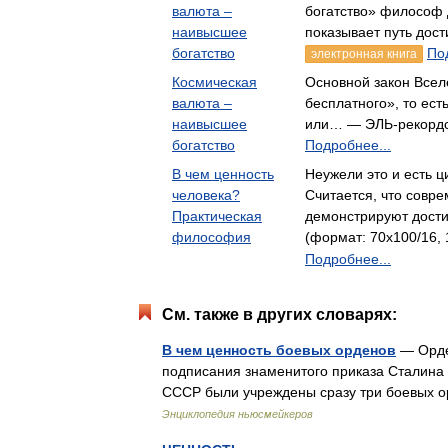
валюта –
богатство» философ
наивысшее
показывает путь дос
богатство
По
электронная книга
Космическая
Основной закон Всел
валюта –
бесплатного», то ест
наивысшее
или… — ЭЛЬ-рекорд
богатство
Подробнее...
В чем ценность
Неужели это и есть 
человека?
Считается, что совр
Практическая
демонстрируют дос
философия
(формат: 70x100/16, 
Подробнее...
См. также в других словарях:
В чем ценность боевых орденов
— Орде
подписания знаменитого приказа Сталина 
СССР были учреждены сразу три боевых ор
Энциклопедия ньюсмейкеров