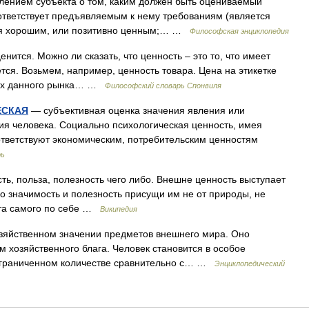
ением субъекта о том, каким должен быть оцениваемый
оответствует предъявляемым к нему требованиям (является
ется хорошим, или позитивно ценным;… …
Философская энциклопедия
ится. Можно ли сказать, что ценность – это то, что имеет
ется. Возьмем, например, ценность товара. Цена на этикетке
виях данного рынка… …
Философский словарь Спонвиля
ЕСКАЯ
— субъективная оценка значения явления или
я человека. Социально психологическая ценность, имея
оответствуют экономическим, потребительским ценностям
рь
ь, польза, полезность чего либо. Внешне ценность выступает
о значимость и полезность присущи им не от природы, не
кта самого по себе …
Википедия
зяйственном значении предметов внешнего мира. Оно
 хозяйственного блага. Человек становится в особое
ограниченном количестве сравнительно с… …
Энциклопедический