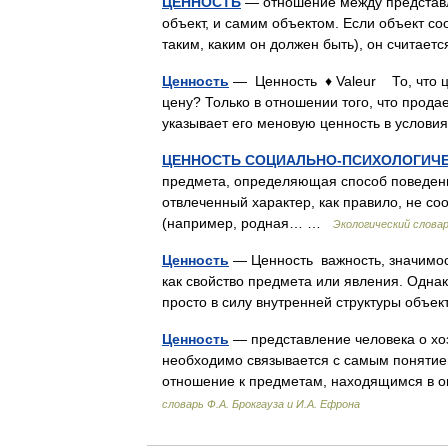
ЦЕННОСТЬ
— отношение между представл
объект, и самим объектом. Если объект с
таким, каким он должен быть), он счита
Ценность
— Ценность ♦ Valeur То, что цен
цену? Только в отношении того, что прода
указывает его меновую ценность в усло
ЦЕННОСТЬ СОЦИАЛЬНО-ПСИХОЛОГИЧ
предмета, определяющая способ поведени
отвлеченный характер, как правило, не с
(например, родная… …
Экологический слова
Ценность
— Ценность важность, значимост
как свойство предмета или явления. Однак
просто в силу внутренней структуры объе
Ценность
— представление человека о хо
необходимо связывается с самым понятием
отношение к предметам, находящимся в 
словарь Ф.А. Брокгауза и И.А. Ефрона