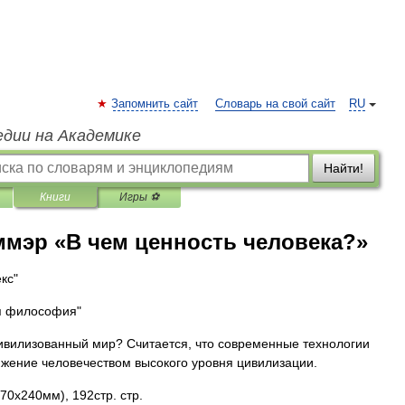
Запомнить сайт
Словарь на свой сайт
RU
едии на Академике
Найти!
Книги
Игры ⚽
ммэр «В чем ценность человека?»
кс"
я философия"
цивилизованный мир? Считается, что современные технологии
жение человечеством высокого уровня цивилизации.
70x240мм), 192стр. стр.