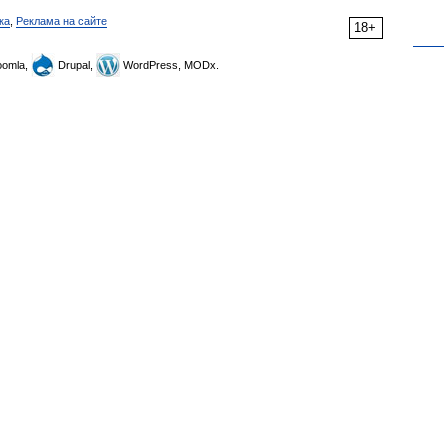
ка
,
Реклама на сайте
18+
omla,
Drupal,
WordPress, MODx.