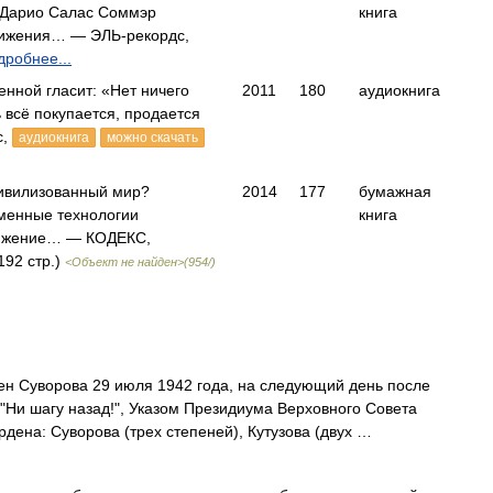
 Дарио Салас Соммэр
книга
тижения… — ЭЛЬ-рекордс,
дробнее...
енной гласит: «Нет ничего
2011
180
аудиокнига
ь всё покупается, продается
с,
аудиокнига
можно скачать
цивилизованный мир?
2014
177
бумажная
еменные технологии
книга
тижение… — КОДЕКС,
192 стр.)
<Объект не найден>(954/)
н Суворова 29 июля 1942 года, на следующий день после
"Ни шагу назад!", Указом Президиума Верховного Совета
дена: Суворова (трех степеней), Кутузова (двух …