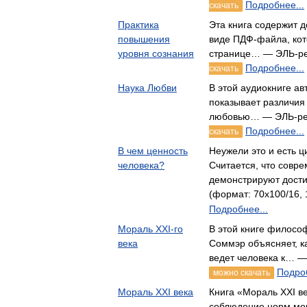
Подробнее...
скачать
Практика
Эта книга содержит 
повышения
виде ПДФ-файла, кот
уровня сознания
странице… — ЭЛЬ-р
Подробнее...
скачать
Наука Любви
В этой аудиокниге ав
показывает различия
любовью… — ЭЛЬ-ре
Подробнее...
скачать
В чем ценность
Неужели это и есть 
человека?
Считается, что совр
демонстрируют дос
(формат: 70x100/16, 
Подробнее...
Мораль XXI-го
В этой книге филосо
века
Соммэр объясняет, к
ведет человека к… 
Подроб
можно скачать
Мораль XXI века
Книга «Мораль XXI ве
соблюдение норм мор