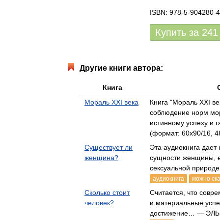
ISBN: 978-5-904280-4
Купить за
241
Другие книги автора:
Книга
Мораль XXI века
Книга "Мораль XXI ве
соблюдение норм мор
истинному успеху и
(формат: 60x90/16, 4
Существует ли
Эта аудиокнига дает
женщина?
сущности женщины, е
сексуальной природ
аудиокнига
можно ск
Сколько стоит
Считается, что совр
человек?
и материальные успе
достижение… — ЭЛЬ