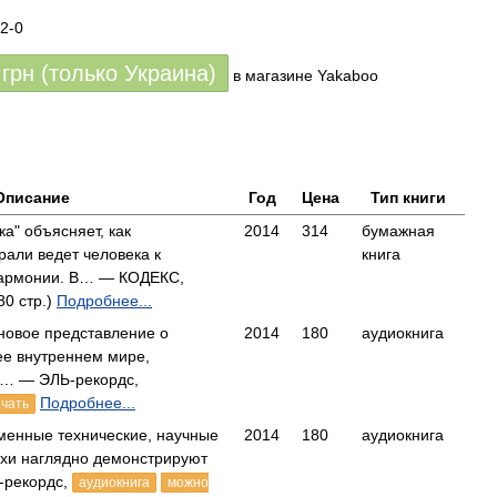
2-0
грн (только Украина)
в магазине Yakaboo
Описание
Год
Цена
Тип книги
ка" объясняет, как
2014
314
бумажная
али ведет человека к
книга
 гармонии. В… — КОДЕКС,
80 стр.)
Подробнее...
 новое представление о
2014
180
аудиокнига
е внутреннем мире,
е… — ЭЛЬ-рекордс,
Подробнее...
ачать
еменные технические, научные
2014
180
аудиокнига
хи наглядно демонстрируют
-рекордс,
аудиокнига
можно