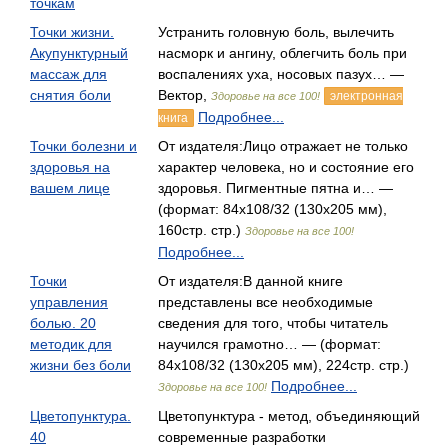
точкам
Точки жизни.
Устранить головную боль, вылечить
Акупунктурный
насморк и ангину, облегчить боль при
массаж для
воспалениях уха, носовых пазух… —
снятия боли
Вектор,
электронная
Здоровье на все 100!
Подробнее...
книга
Точки болезни и
От издателя:Лицо отражает не только
здоровья на
характер человека, но и состояние его
вашем лице
здоровья. Пигментные пятна и… —
(формат: 84x108/32 (130х205 мм),
160стр. стр.)
Здоровье на все 100!
Подробнее...
Точки
От издателя:В данной книге
управления
представлены все необходимые
болью. 20
сведения для того, чтобы читатель
методик для
научился грамотно… — (формат:
жизни без боли
84x108/32 (130х205 мм), 224стр. стр.)
Подробнее...
Здоровье на все 100!
Цветопунктура.
Цветопунктура - метод, объединяющий
40
современные разработки