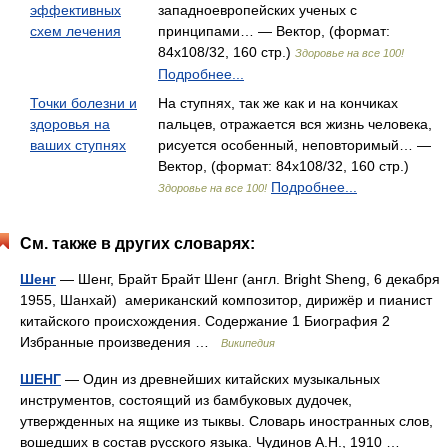
эффективных
западноевропейских ученых с
схем лечения
принципами… — Вектор, (формат:
84x108/32, 160 стр.)
Здоровье на все 100!
Подробнее...
Точки болезни и
На ступнях, так же как и на кончиках
здоровья на
пальцев, отражается вся жизнь человека,
ваших ступнях
рисуется особенный, неповторимый… —
Вектор, (формат: 84x108/32, 160 стр.)
Подробнее...
Здоровье на все 100!
См. также в других словарях:
Шенг
— Шенг, Брайт Брайт Шенг (англ. Bright Sheng, 6 декабря
1955, Шанхай) американский композитор, дирижёр и пианист
китайского происхождения. Содержание 1 Биография 2
Избранные произведения …
Википедия
ШЕНГ
— Один из древнейших китайских музыкальных
инструментов, состоящий из бамбуковых дудочек,
утвержденных на ящике из тыквы. Словарь иностранных слов,
вошедших в состав русского языка. Чудинов А.Н., 1910 …