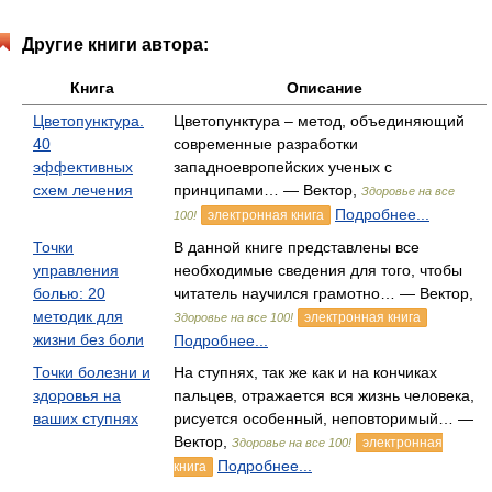
Другие книги автора:
Книга
Описание
Цветопунктура.
Цветопунктура – метод, объединяющий
40
современные разработки
эффективных
западноевропейских ученых с
схем лечения
принципами… — Вектор,
Здоровье на все
Подробнее...
электронная книга
100!
Точки
В данной книге представлены все
управления
необходимые сведения для того, чтобы
болью: 20
читатель научился грамотно… — Вектор,
методик для
электронная книга
Здоровье на все 100!
жизни без боли
Подробнее...
Точки болезни и
На ступнях, так же как и на кончиках
здоровья на
пальцев, отражается вся жизнь человека,
ваших ступнях
рисуется особенный, неповторимый… —
Вектор,
электронная
Здоровье на все 100!
Подробнее...
книга