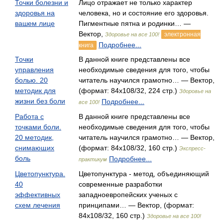
Точки болезни и
Лицо отражает не только характер
здоровья на
человека, но и состояние его здоровья.
вашем лице
Пигментные пятна и родинки… —
Вектор,
электронная
Здоровье на все 100!
Подробнее...
книга
Точки
В данной книге представлены все
управления
необходимые сведения для того, чтобы
болью. 20
читатель научился грамотно… — Вектор,
методик для
(формат: 84x108/32, 224 стр.)
Здоровье на
жизни без боли
Подробнее...
все 100!
Работа с
В данной книге представлены все
точками боли.
необходимые сведения для того, чтобы
20 методик,
читатель научился грамотно… — Вектор,
снимающих
(формат: 84x108/32, 160 стр.)
Экспресс-
боль
Подробнее...
практикум
Цветопунктура.
Цветопунктура - метод, объединяющий
40
современные разработки
эффективных
западноевропейских ученых с
схем лечения
принципами… — Вектор, (формат:
84x108/32, 160 стр.)
Здоровье на все 100!