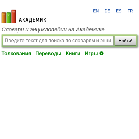
EN
DE
ES
FR
academic.ru
Словари и энциклопедии на Академике
Найти!
Толкования
Переводы
Книги
Игры ⚽