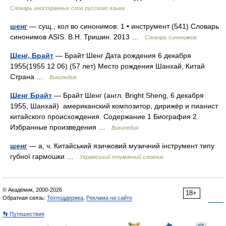
Словарь иностранных слов русского языка
шенг
— сущ., кол во синонимов: 1 • инструмент (541) Словарь
синонимов ASIS. В.Н. Тришин. 2013 …
Словарь синонимов
Шенг, Брайт
— Брайт Шенг Дата рождения 6 декабря
1955(1955 12 06) (57 лет) Место рождения Шанхай, Китай
Страна …
Википедия
Шенг Брайт
— Брайт Шенг (англ. Bright Sheng, 6 декабря
1955, Шанхай) американский композитор, дирижёр и пианист
китайского происхождения. Содержание 1 Биография 2
Избранные произведения …
Википедия
шенг
— а, ч. Китайський язичковий музичний інструмент типу
губної гармошки …
Український тлумачний словник
© Академик, 2000-2026
18+
Обратная связь:
Техподдержка
,
Реклама на сайте
👣 Путешествия