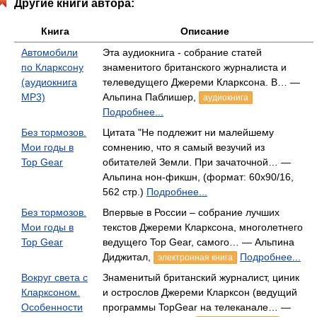
Другие книги автора:
Книга
Описание
Автомобили
Эта аудиокнига - собрание статей
по Кларксону
знаменитого британского журналиста и
(аудиокнига
телеведущего Джереми Кларксона. В… —
MP3)
Альпина Паблишер,
аудиокнига
Подробнее...
Без тормозов.
Цитата "Не подлежит ни малейшему
Мои годы в
сомнению, что я самый везучий из
Top Gear
обитателей Земли. При зачаточной… —
Альпина нон-фикшн, (формат: 60x90/16,
562 стр.)
Подробнее...
Без тормозов.
Впервые в России – собрание лучших
Мои годы в
текстов Джереми Кларксона, многолетнего
Top Gear
ведущего Top Gear, самого… — Альпина
Диджитал,
Подробнее...
электронная книга
Вокруг света с
Знаменитый британский журналист, циник
Кларксоном.
и острослов Джереми Кларксон (ведущий
Особенности
программы TopGear на телеканале… —