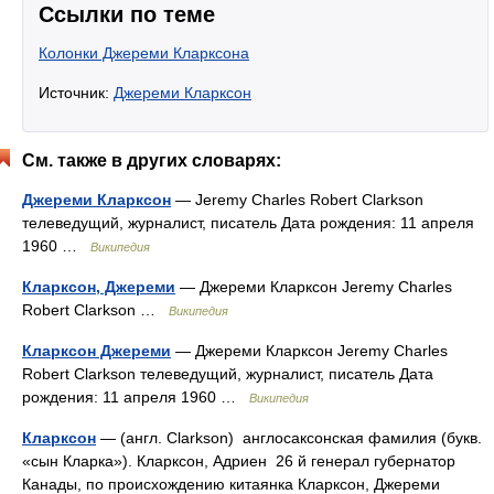
Ссылки по теме
Колонки Джереми Кларксона
Источник:
Джереми Кларксон
См. также в других словарях:
Джереми Кларксон
— Jeremy Charles Robert Clarkson
телеведущий, журналист, писатель Дата рождения: 11 апреля
1960 …
Википедия
Кларксон, Джереми
— Джереми Кларксон Jeremy Charles
Robert Clarkson …
Википедия
Кларксон Джереми
— Джереми Кларксон Jeremy Charles
Robert Clarkson телеведущий, журналист, писатель Дата
рождения: 11 апреля 1960 …
Википедия
Кларксон
— (англ. Clarkson) англосаксонская фамилия (букв.
«сын Кларка»). Кларксон, Адриен 26 й генерал губернатор
Канады, по происхождению китаянка Кларксон, Джереми