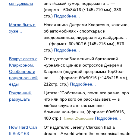
світ довкола
англійський гумор, подорожі та… —
(формат: 60х84/16 (~145х210 мм), 336
стр.)
Подробнее...
Могло быть и
Новая книга Джереми Кларксона, конечно,
хуже...
об автомобилях - спорткарах и
внедорожниках, лидерах и аутсайдерах…
— (формат: 60x90/16 (145х215 мм), 576
стр.)
Подробнее...
Вокруг света с
От издателя:Знаменитый британский
Кларксоном.
журналист, циник и острослов Джереми
Особенности
Кларксон (ведущий программы TopGear
национальной
на… — (формат: 60х90/16 (~145х215 мм),
езды
212стр. стр.)
Подробнее...
Рожденный
Цитата: "Собственно, почти все равно, про
разрушать
что или про кого он рассказывает, — в
любом случае это так смешно… —
Альпина нон-фикшн, (формат: 60x90/16,
480 стр.)
Подробнее...
Чтения Дюаристов
How Hard Can
От издателя: Jeremy Clarkson had a
It Be&# 63;
dream... A world where the nonsensical made