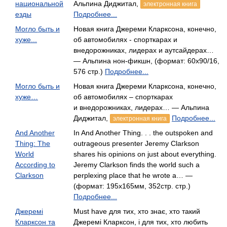
национальной
Альпина Диджитал,
электронная книга
езды
Подробнее...
Могло быть и
Новая книга Джереми Кларксона, конечно,
хуже...
об автомобилях - спорткарах и
внедорожниках, лидерах и аутсайдерах…
— Альпина нон-фикшн, (формат: 60x90/16,
576 стр.)
Подробнее...
Могло быть и
Новая книга Джереми Кларксона, конечно,
хуже…
об автомобилях – спорткарах
и внедорожниках, лидерах… — Альпина
Диджитал,
Подробнее...
электронная книга
And Another
In And Another Thing. . . the outspoken and
Thing: The
outrageous presenter Jeremy Clarkson
World
shares his opinions on just about everything.
According to
Jeremy Clarkson finds the world such a
Clarkson
perplexing place that he wrote a… —
(формат: 195x165мм, 352стр. стр.)
Подробнее...
Джеремі
Must have для тих, хто знає, хто такий
Кларксон та
Джеремі Кларксон, і для тих, хто любить