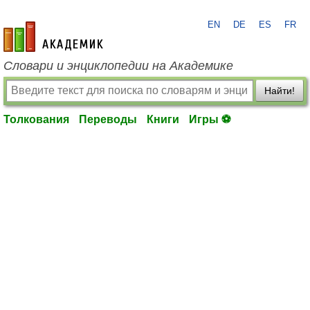
EN
DE
ES
FR
academic.ru
Словари и энциклопедии на Академике
Найти!
Толкования
Переводы
Книги
Игры ⚽