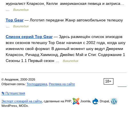
журналист Кларксон, Келли американская певица и актриса…
…
Википедия
Top Gear
— Логотип передачи Жанр автомобильное телешоу
…
Википедия
Список серий Top Gear
— Здесь размещён список эпизодов
всех сезонов телешоу Top Gear начиная с 2002 года, когда шоу
изменило свой формат. В данный момент шоу ведут Джереми
Кларксон, Ричард Хаммонд, Джеймс Мэй и Стиг. Содержание 1
Сезоны 1.1 Первый сезон …
Википедия
© Академик, 2000-2026
18+
Обратная связь:
Техподдержка
,
Реклама на сайте
👣 Путешествия
Экспорт словарей на сайты
, сделанные на PHP,
Joomla,
Drupal,
WordPress, MODx.