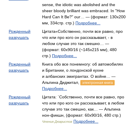
sense, the idiotic was abolished and the
sheer bloody brilliant was embraced. In "How
Hard Can It Be?" our… — (формат: 130х200
мм, 334стр. стр.)
Подробнее...
Рожденный
Цитата«Собственно, почти все равно, про
разрушать
что или про кого он рассказывает, - в
любом случае это так смешно… —
(формат: 60x90/16 (~145х215 мм), 480
стр.)
Подробнее...
Рожденный
Книга обо все понемногу: об автомобилях
разрушать
и Британии, о лондонской кухне
и албанских эмигрантах. О войне… —
Альпина Диджитал,
электронная книга
Подробнее...
Рожденный
Цитата: `Собственно, почти все равно, про
разрушать
что или про кого он рассказывает, в любом
случае это так смешно, как… — Альпина
нон-фикшн, (формат: 60x90/16, 480 стр.)
Подробнее...
Чтения Дюаристов