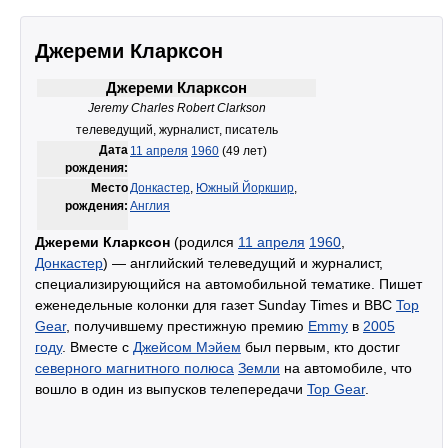
Джереми Кларксон
Джереми Кларксон
Jeremy Charles Robert Clarkson
телеведущий, журналист, писатель
Дата
11 апреля
1960
(49 лет)
рождения:
Место
Донкастер
,
Южный Йоркшир
,
рождения:
Англия
Джереми Кларксон
(родился
11 апреля
1960
,
Донкастер
) — английский телеведущий и журналист,
специализирующийся на автомобильной тематике. Пишет
еженедельные колонки для газет Sunday Times и BBC
Top
Gear
, получившему престижную премию
Emmy
в
2005
году
. Вместе с
Джейсом Мэйем
был первым, кто достиг
северного магнитного полюса
Земли
на автомобиле, что
вошло в один из выпусков телепередачи
Top Gear
.