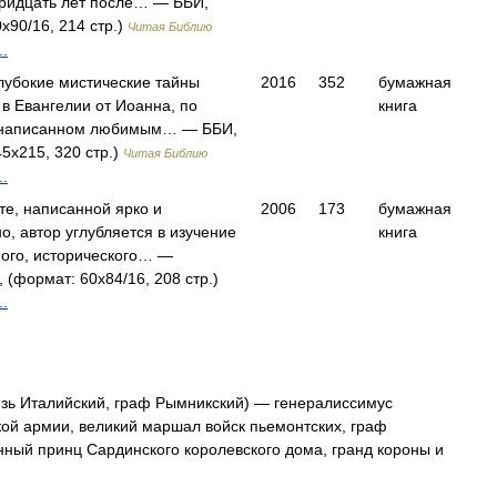
тридцать лет после… — ББИ,
x90/16, 214 стр.)
Читая Библию
.
лубокие мистические тайны
2016
352
бумажная
в Евангелии от Иоанна, по
книга
 написанном любимым… — ББИ,
5x215, 320 стр.)
Читая Библию
.
те, написанной ярко и
2006
173
бумажная
о, автор углубляется в изучение
книга
ого, исторического… —
 (формат: 60x84/16, 208 стр.)
.
зь Италийский, граф Рымникский) — генералиссимус
ой армии, великий маршал войск пьемонтских, граф
ный принц Сардинского королевского дома, гранд короны и