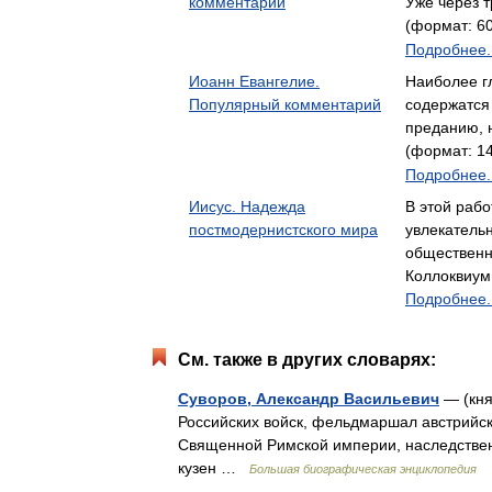
комментарий
Уже через 
(формат: 60
Подробнее..
Иоанн Евангелие.
Наиболее г
Популярный комментарий
содержатся 
преданию,
(формат: 14
Подробнее..
Иисус. Надежда
В этой рабо
постмодернистского мира
увлекательн
общественн
Коллоквиум,
Подробнее..
См. также в других словарях:
Суворов, Александр Васильевич
— (кня
Российских войск, фельдмаршал австрийск
Священной Римской империи, наследствен
кузен …
Большая биографическая энциклопедия