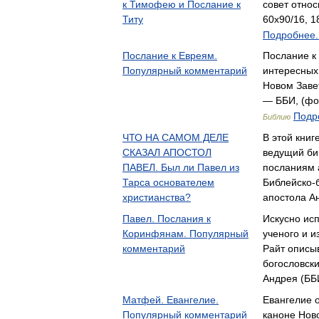
к Тимофею и Послание к
совет отно
Титу
60x90/16, 1
Подробнее..
Послание к Евреям.
Послание к
Популярный комментарий
интересных 
Новом Заве
— ББИ, (фор
Подро
Библию
ЧТО НА САМОМ ДЕЛЕ
В этой книг
СКАЗАЛ АПОСТОЛ
ведущий би
ПАВЕЛ. Был ли Павел из
посланиям 
Тарса основателем
Библейско-б
христианства?
апостола А
Павел. Послания к
Искусно исп
Коринфянам. Популярный
ученого и и
комментарий
Райт описы
богословски
Андрея (ББ
Матфей. Евангелие.
Евангелие о
Популярный комментарий
каноне Нов