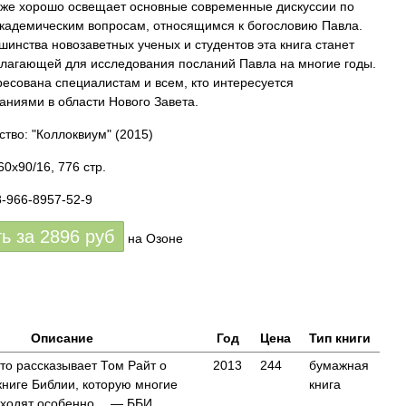
кже хорошо освещает основные современные дискуссии по
кадемическим вопросам, относящимся к богословию Павла.
шинства новозаветных ученых и студентов эта книга станет
лагающей для исследования посланий Павла на многие годы.
ресована специалистам и всем, кто интересуется
аниями в области Нового Завета.
ство: "Коллоквиум"
(2015)
0x90/16, 776 стр.
8-966-8957-52-9
ть за
2896
руб
на Озоне
Описание
Год
Цена
Тип книги
то рассказывает Том Райт о
2013
244
бумажная
книге Библии, которую многие
книга
аходят особенно… — ББИ,