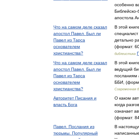
особенно в
Библейско-б
апостола А
Что на самом деле сказал
В этой книг
апостол Павел. Был ли
специалист
Павел из Тарса
детально р
основателем
(формат: 60
христианства?
библеистика
Что на самом деле сказал
В этой книг
апостол Павел. Был ли
ведущий би
Павел из Тарса
посланиям 
основателем
ББИ, (форма
христианства?
Современная 
Авторитет Писания и
О каком авт
власть Бога
когда разго
означает а
(формат: 84
Павел. Послания из
В настоящу
тюрьмы. Популярный
написанные