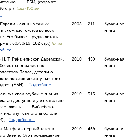
сительно… — ББИ, (формат:
80 стр.)
Читая Библию
.
 Евреям - один из самых
2008
211
бумажная
и сложных текстов во всем
книга
те. Его бывает трудно читать…
мат: 60x90/16, 182 стр.)
Читая
бнее...
е Н. Т. Райт, епископ Даремский,
2010
459
бумажная
блеист, специалист по
книга
апостола Павла, детально… —
огословский институт святого
ндрея (ББИ),
Подробнее...
-
ользуя свои глубокие знания
2010
515
бумажная
злагая доступно и увлекательно,
книга
вает жизнь… — Библейско-
й институт святого апостола
И),
Подробнее...
-
т Матфея - первый текст в
2010
459
бумажная
ого Завета. Это произведение
книга