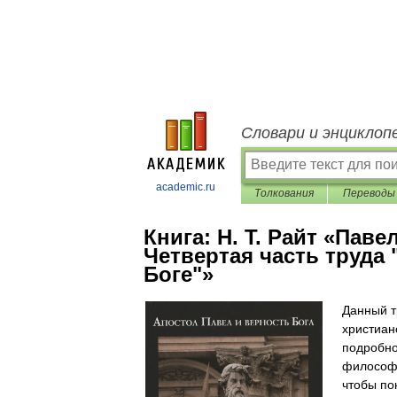
Словари и энциклоп
academic.ru
Толкования
Переводы
Книга:
Н. Т. Райт «Паве
Четвертая часть труда 
Боге"»
Данный т
христианс
подробно
философс
чтобы по