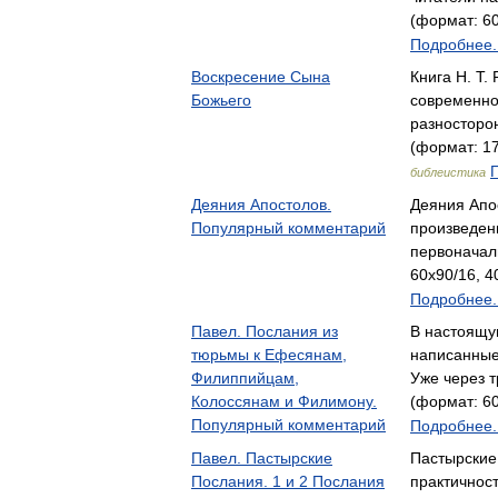
(формат: 60
Подробнее..
Воскресение Сына
Книга Н. Т.
Божьего
современно
разносторо
(формат: 17
библеистика
Деяния Апостолов.
Деяния Апос
Популярный комментарий
произведен
первоначал
60x90/16, 4
Подробнее..
Павел. Послания из
В настоящу
тюрьмы к Ефесянам,
написанные
Филиппийцам,
Уже через 
Колоссянам и Филимону.
(формат: 60
Популярный комментарий
Подробнее..
Павел. Пастырские
Пастырские
Послания. 1 и 2 Послания
практичнос