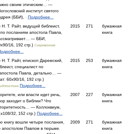
ажно своим этическим… —
огословский институт святого
ндрея (ББИ),
Подробнее...
-
е H. Т. Райт, ведущий библеист,
2015
271
бумажная
 по посланиям апостола Павла,
книга
ассматривает… — ББИ,
x90/16, 192 стр.)
Современная
Подробнее...
е Н. Т. Райт, епископ Даремский,
2015
253
бумажная
блеист, специалист по
книга
апостола Павла, детально… —
т: 60x90/16, 192 стр.)
Подробнее...
библеистика
оритете, или власти идет речь,
2007
227
бумажная
вор заходит о Библии? Что
книга
вторитетность… — Коллоквиум,
x108/32, 152 стр.)
Подробнее...
ю книгу вошли четыре послания,
2009
271
бумажная
 апостолом Павлом в тюрьме.
книга