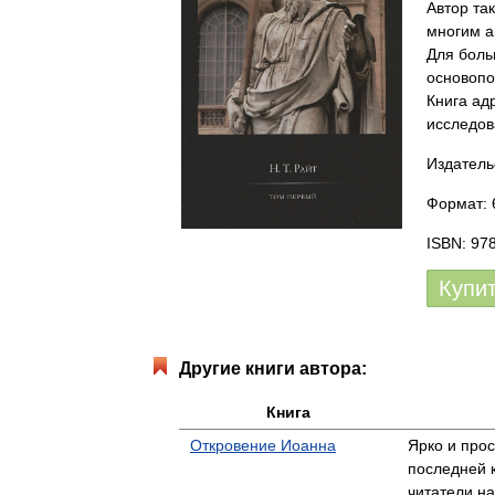
Автор та
многим а
Для боль
основопо
Книга ад
исследов
Издатель
Формат: 6
ISBN: 97
Купи
Другие книги автора:
Книга
Откровение Иоанна
Ярко и прос
последней 
читатели н