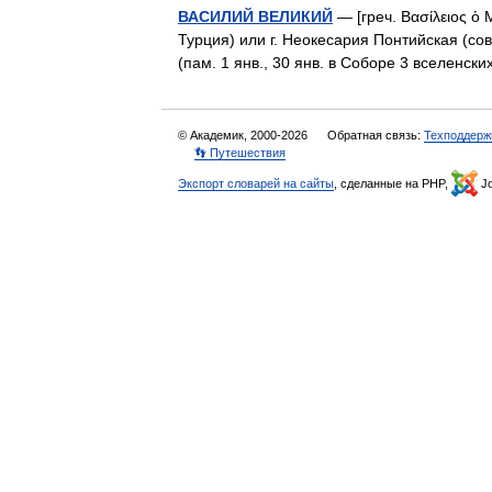
ВАСИЛИЙ ВЕЛИКИЙ
— [греч. Βασίλειος ὁ 
Турция) или г. Неокесария Понтийская (совр
(пам. 1 янв., 30 янв. в Соборе 3 вселенс
© Академик, 2000-2026
Обратная связь:
Техподдерж
👣 Путешествия
Экспорт словарей на сайты
, сделанные на PHP,
Jo