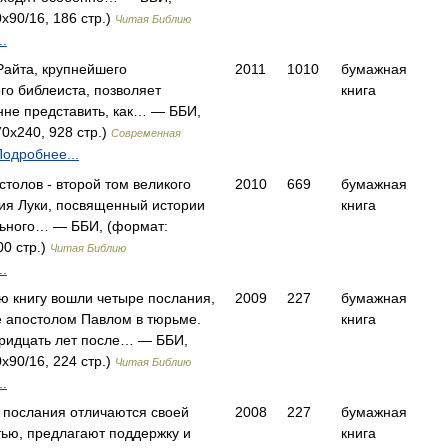
x90/16, 186 стр.)
Читая Библию
.
 Райта, крупнейшего
2011
1010
бумажная
го библеиста, позволяет
книга
нне представить, как… — ББИ,
0x240, 928 стр.)
Современная
Подробнее...
толов - второй том великого
2010
669
бумажная
ия Луки, посвященный истории
книга
ьного… — ББИ, (формат:
00 стр.)
Читая Библию
.
ю книгу вошли четыре послания,
2009
227
бумажная
 апостолом Павлом в тюрьме.
книга
тридцать лет после… — ББИ,
x90/16, 224 стр.)
Читая Библию
.
 послания отличаются своей
2008
227
бумажная
тью, предлагают поддержку и
книга