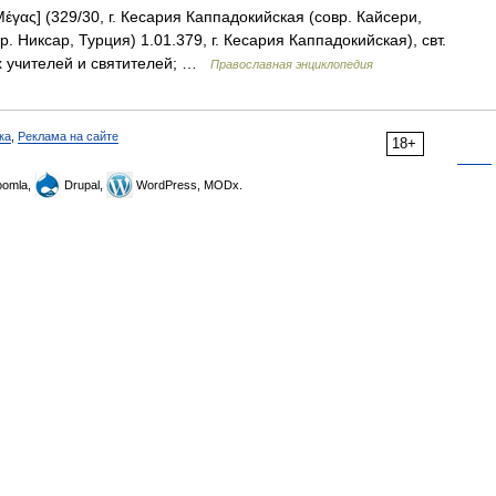
Μέγας] (329/30, г. Кесария Каппадокийская (совр. Кайсери,
. Никсар, Турция) 1.01.379, г. Кесария Каппадокийская), свт.
ких учителей и святителей; …
Православная энциклопедия
ка
,
Реклама на сайте
18+
omla,
Drupal,
WordPress, MODx.