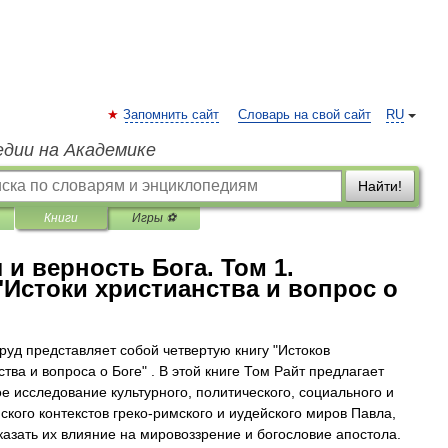
Запомнить сайт
Словарь на свой сайт
RU
едии на Академике
Найти!
Книги
Игры ⚽
л и верность Бога. Том 1.
"Истоки христианства и вопрос о
руд представляет собой четвертую книгу "Истоков
тва и вопроса о Боге" . В этой книге Том Райт предлагает
е исследование культурного, политического, социального и
кого контекстов греко-римского и иудейского миров Павла,
казать их влияние на мировоззрение и богословие апостола.