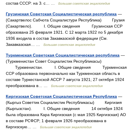
состав СССР: на З. с… …
Большая советская энциклопедия
Грузинская Советская Социалистическая республика
—
(Сакартвелос Сабчота Социалистури Республика) Грузия
(Сакартвело). I. Общие сведения Грузинская ССР
образована 25 февраля 1921. С 12 марта 1922 по 5 декабря
1936 входила в состав Закавказской федерации (См.
Закавказская… …
Большая советская энциклопедия
Туркменская Советская Социалистическая республика
—
(Туркменистан Совет Социалистик Республикасы)
Туркменистан. I. Общие сведения Туркменская
ССР образована первоначально как Туркменская область в
составе Туркестанской АССР 7 августа 1921; 27 октября 1924
преобразована в… …
Большая советская энциклопедия
Киргизская Советская Социалистическая Республика
—
(Кыргыз Советтик Социалистик Республикасы) Киргизия
(Кыргызстан). I. Общие сведения 14 октября 1924
была образована Кара Киргизская (с мая 1925 Киргизская) АО
в составе РСФСР; 1 февраля 1926 преобразована в
Киргизскую… …
Большая советская энциклопедия