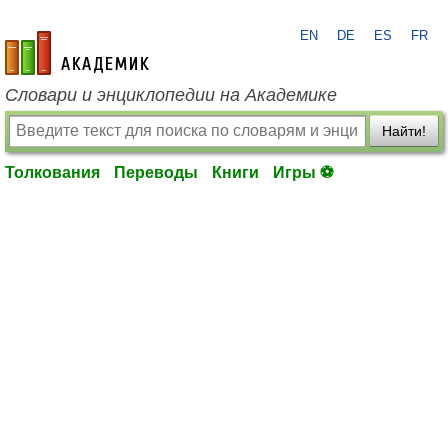
EN
DE
ES
FR
academic.ru
Словари и энциклопедии на Академике
Найти!
Толкования
Переводы
Книги
Игры ⚽