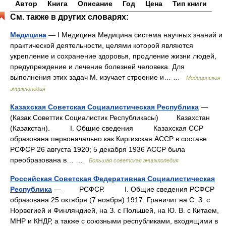
Автор
Книга
Описание
Год
Цена
Тип книги
См. также в других словарях:
Медицина
— I Медицина Медицина система научных знаний и
практической деятельности, целями которой являются
укрепление и сохранение здоровья, продление жизни людей,
предупреждение и лечение болезней человека. Для
выполнения этих задач М. изучает строение и… …
Медицинская
энциклопедия
Казахская Советская Социалистическая Республика
—
(Казак Советтик Социалистик Республикасы) Казахстан
(Казакстан). I. Общие сведения Казахская ССР
образована первоначально как Киргизская АССР в составе
РСФСР 26 августа 1920; 5 декабря 1936 АССР была
преобразована в… …
Большая советская энциклопедия
Российская Советская Федеративная Социалистическая
Республика
— РСФСР. I. Общие сведения РСФСР
образована 25 октября (7 ноября) 1917. Граничит на С. З. с
Норвегией и Финляндией, на З. с Польшей, на Ю. В. с Китаем,
МНР и КНДР, а также с союзными республиками, входящими в