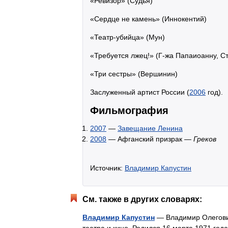
«Ревизор» (Судья)
«Сердце не камень» (Иннокентий)
«Театр-убийца» (Мун)
«Требуется лжец!» (Г-жа Папаиоанну, С
«Три сестры» (Вершинин)
Заслуженный артист России (
2006
год).
Фильмография
2007
—
Завещание Ленина
2008
— Афганский призрак —
Греков
Источник:
Владимир Капустин
См. также в других словарях:
Владимир Капустин
— Владимир Олегович 