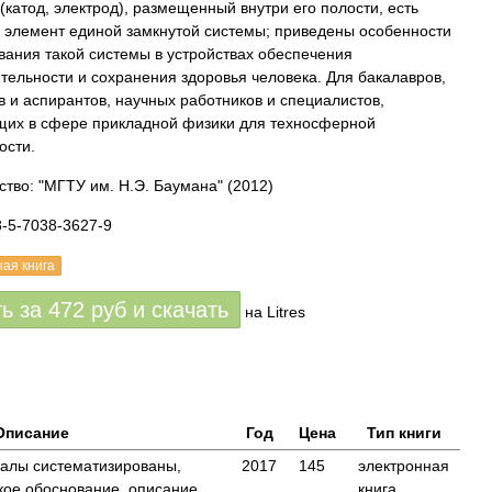
 (катод, электрод), размещенный внутри его полости, есть
 элемент единой замкнутой системы; приведены особенности
вания такой системы в устройствах обеспечения
тельности и сохранения здоровья человека. Для бакалавров,
в и аспирантов, научных работников и специалистов,
их в сфере прикладной физики для техносферной
ости.
ство: "МГТУ им. Н.Э. Баумана"
(2012)
8-5-7038-3627-9
ная книга
ть за
472
руб
и скачать
на Litres
Описание
Год
Цена
Тип книги
алы систематизированы,
2017
145
электронная
кое обоснование, описание
книга