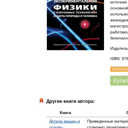
источник
основной
использо
жизнедея
магистро
работающ
безопасн
Издатель
ISBN: 97
электрон
Купи
Другие книги автора:
Книга
Детали машин и
Приведенные матери
основы
содержат теоретичес