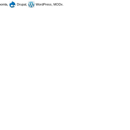
omla,
Drupal,
WordPress, MODx.