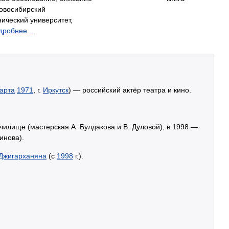
овосибирский
ический университет,
дробнее...
арта
1971
, г.
Иркутск
) — российский актёр театра и кино.
чилище (мастерская А. Булдакова и В. Дуловой), в 1998 —
инова).
 Джигарханяна
(с
1998
г.).