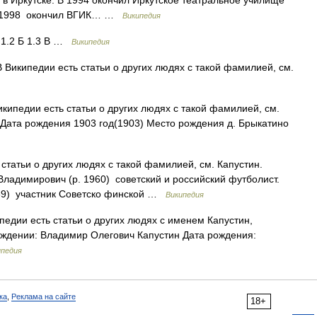
а в Иркутске. В 1994 окончил Иркутское театральное училище
, в 1998 окончил ВГИК… …
Википедия
 1.2 Б 1.3 В …
Википедия
 Википедии есть статьи о других людях с такой фамилией, см.
кипедии есть статьи о других людях с такой фамилией, см.
Дата рождения 1903 год(1903) Место рождения д. Брыкатино
статьи о других людях с такой фамилией, см. Капустин.
Владимирович (р. 1960) советский и российский футболист.
939) участник Советско финской …
Википедия
едии есть статьи о других людях с именем Капустин,
ждении: Владимир Олегович Капустин Дата рождения:
ипедия
ка
,
Реклама на сайте
18+