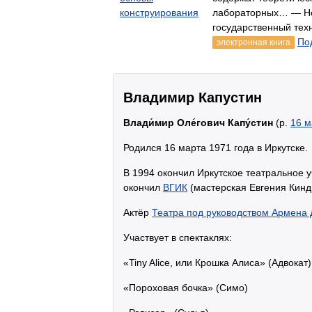
конструирования
лабораторных… — Н
государственный техн
По
электронная книга
Владимир Капустин
Влади́мир Оле́гович Капу́стин
(р.
16 м
Родился 16 марта 1971 года в Иркутске.
В 1994 окончил Иркутское театральное у
окончил
ВГИК
(мастерская Евгения Кинд
Актёр
Театра под руководством Армена
Участвует в спектаклях:
«Tiny Alice, или Крошка Алиса» (Адвокат)
«Пороховая бочка» (Симо)