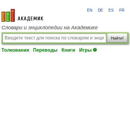
EN
DE
ES
FR
academic.ru
Словари и энциклопедии на Академике
Найти!
Толкования
Переводы
Книги
Игры ⚽