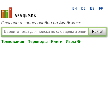
EN
DE
ES
FR
academic.ru
Словари и энциклопедии на Академике
Найти!
Толкования
Переводы
Книги
Игры ⚽