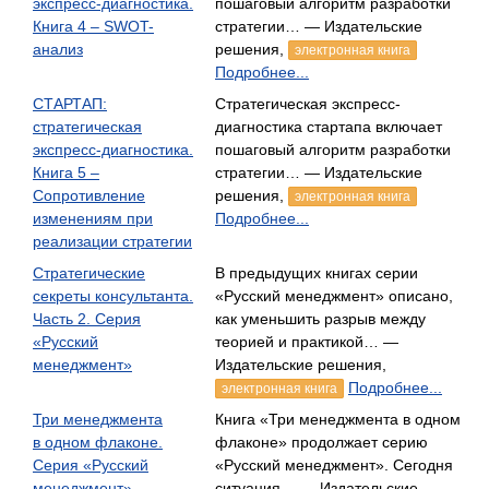
экспресс-диагностика.
пошаговый алгоритм разработки
Книга 4 – SWOT-
стратегии… — Издательские
анализ
решения,
электронная книга
Подробнее...
СТАРТАП:
Стратегическая экспресс-
стратегическая
диагностика стартапа включает
экспресс-диагностика.
пошаговый алгоритм разработки
Книга 5 –
стратегии… — Издательские
Сопротивление
решения,
электронная книга
изменениям при
Подробнее...
реализации стратегии
Стратегические
В предыдущих книгах серии
секреты консультанта.
«Русский менеджмент» описано,
Часть 2. Серия
как уменьшить разрыв между
«Русский
теорией и практикой… —
менеджмент»
Издательские решения,
Подробнее...
электронная книга
Три менеджмента
Книга «Три менеджмента в одном
в одном флаконе.
флаконе» продолжает серию
Серия «Русский
«Русский менеджмент». Сегодня
менеджмент»
ситуация… — Издательские