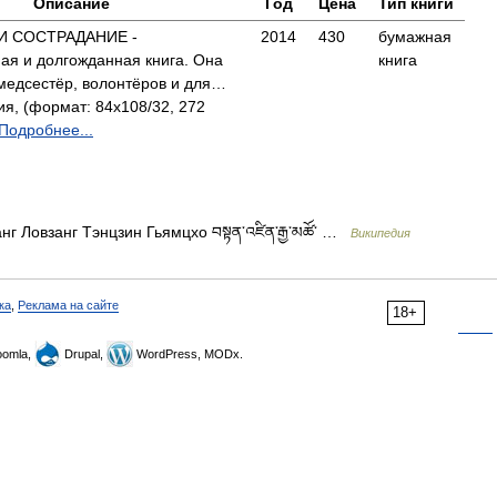
Описание
Год
Цена
Тип книги
И СОСТРАДАНИЕ -
2014
430
бумажная
ая и долгожданная книга. Она
книга
 медсестёр, волонтёров и для…
я, (формат: 84x108/32, 272
Подробнее...
г Ловзанг Тэнцзин Гьямцхо བསྟན་འཛིན་རྒྱ་མཚོ་ …
Википедия
ка
,
Реклама на сайте
18+
omla,
Drupal,
WordPress, MODx.