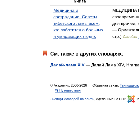
Книга
Медицина и
МЕДИЦИНА 
сострадание. Советы
своевременн
тибетского ламы всем,
для врачей,
кто заботится о больных
— Ориентали
и умирающих людях
стр.)
Самадхи
См. также в других словарях:
Далай-лама XIV
— Далай Лама XIV, Нгагван
© Академик, 2000-2026
Обратная связь:
Техподдерж
👣 Путешествия
Экспорт словарей на сайты
, сделанные на PHP,
Jo