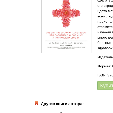
сделать 
его стра
идёто ме
всем люд
национал
стремитс
избежав 
много це
больных,
здравоох
Издатель
Формат: 
ISBN: 97
Купи
Другие книги автора: