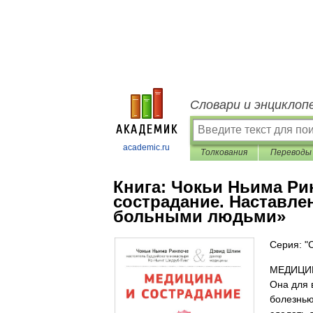
Словари и энциклоп
academic.ru
Толкования
Переводы
Книга:
Чокьи Ньима Ри
сострадание. Наставле
больными людьми»
Серия: "
МЕДИЦИН
Она для 
болезнью