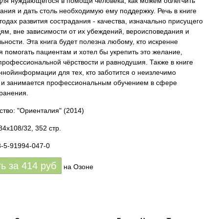
для нуждающегося в помощи человека, как можем облегчить
дания и дать столь необходимую ему поддержку. Речь в книге
тодах развития сострадания - качества, изначально присущего
ям, вне зависимости от их убеждений, вероисповедания и
ьности. Эта книга будет полезна любому, кто искренне
я помогать пациентам и хотел бы укрепить это желание,
профессиональной чёрствости и равнодушия. Также в книге
ннойинформации для тех, кто заботится о неизлечимо
 и занимается профессиональным обучением в сфере
ранения.
ство: "Ориенталия"
(2014)
84x108/32, 352 стр.
8-5-91994-047-0
ть за
414
руб
на Озоне