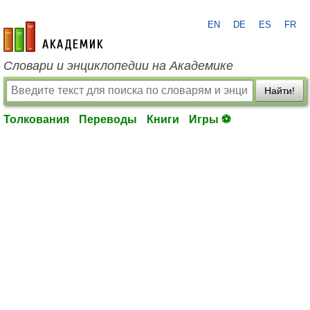
EN
DE
ES
FR
academic.ru
Словари и энциклопедии на Академике
Найти!
Толкования
Переводы
Книги
Игры ⚽