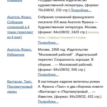
Куаньяра
Государственное издательство
художественной литературы, (формат:
70x108/32, 232 стр.)
Подробнее...
Анатоль Франс.
Собрание сочинений французского
Собрание
писателя XIX века Анатоля Франса —
сочинений в 4
Художественная литература. Москва,
томах (комплект
(формат: 84x108/32, 2420 стр.)
Анатоль
из 4 книг)
Франс. Собрание сочинений в 4 томах
Подробнее...
Анатоль Франс.
Москва, 1958 год. Издательство
Избранное
"Московский рабочий" . Издательский
переплет. Сохранность хорошая. В
сборник… — Московский рабочий,
(формат: 84x108/32, 556 стр.)
Подробнее...
Валтасар. Таис.
В настоящее издание включены роман
Перламутровый
А. Франса «Таис» и два сборника новелл
ларец
«Валтасар» и «Перламутровый… —
Известия, (формат: 84x108/32, 432 стр.)
Подробнее...