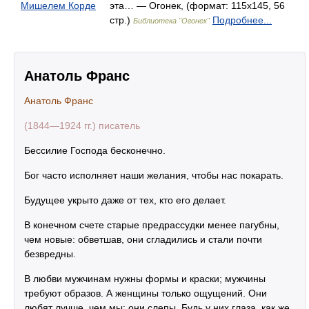
Мишелем Корде
эта… — Огонек, (формат: 115x145, 56
стр.)
Подробнее...
Библиотека "Огонек"
Анатоль Франс
Анатоль Франс
(1844—1924 гг.) писатель
Бессилие Господа бесконечно.
Бог часто исполняет наши желания, чтобы нас покарать.
Будущее укрыто даже от тех, кто его делает.
В конечном счете старые предрассудки менее пагубны,
чем новые: обветшав, они сгладились и стали почти
безвредны.
В любви мужчинам нужны формы и краски; мужчины
требуют образов. А женщины только ощущений. Они
любят лучше, чем мы: они слепы. Будь у них глаза, как же