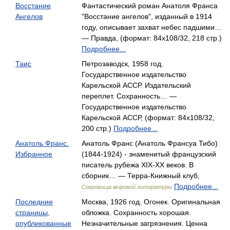
Восстание
Фантастический роман Анатоля Франса
Ангелов
"Восстание ангелов", изданный в 1914
году, описывает захват небес падшими…
— Правда, (формат: 84x108/32, 218 стр.)
Подробнее...
Таис
Петрозаводск, 1958 год.
Государственное издательство
Карельской АССР. Издательский
переплет. Сохранность… —
Государственное издательство
Карельской АССР, (формат: 84x108/32,
200 стр.)
Подробнее...
Анатоль Франс.
Анатоль Франс (Анатоль Франсуа Тибо)
Избранное
(1844-1924) - знаменитый французский
писатель рубежа XIX-XX веков. В
сборник… — Терра-Книжный клуб,
Подробнее...
Сокровища мировой литературы
Последние
Москва, 1926 год. Огонек. Оригинальная
страницы,
обложка. Сохранность хорошая.
опубликованные
Незначительные загрязнения. Ценна