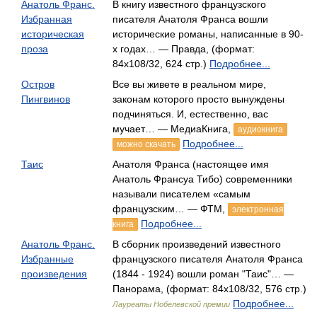
Анатоль Франс.
В книгу известного французского
Избранная
писателя Анатоля Франса вошли
историческая
исторические романы, написанные в 90-
проза
х годах… — Правда, (формат:
84x108/32, 624 стр.)
Подробнее...
Остров
Все вы живете в реальном мире,
Пингвинов
законам которого просто вынуждены
подчиняться. И, естественно, вас
мучает… — МедиаКнига,
аудиокнига
Подробнее...
можно скачать
Таис
Анатоля Франса (настоящее имя
Анатоль Франсуа Тибо) современники
называли писателем «самым
французским… — ФТМ,
электронная
Подробнее...
книга
Анатоль Франс.
В сборник произведений известного
Избранные
французского писателя Анатоля Франса
произведения
(1844 - 1924) вошли роман "Таис"… —
Панорама, (формат: 84x108/32, 576 стр.)
Подробнее...
Лауреаты Нобелевской премии