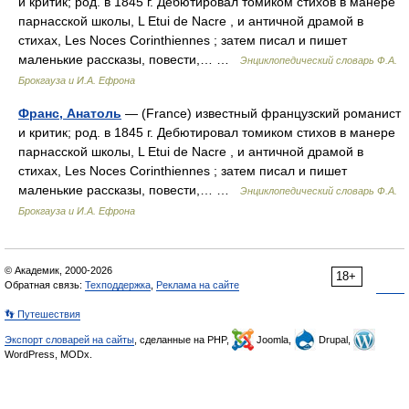
и критик; род. в 1845 г. Дебютировал томиком стихов в манере
парнасской школы, L Etui de Nacre , и античной драмой в
стихах, Les Noces Corinthiennes ; затем писал и пишет
маленькие рассказы, повести,… …
Энциклопедический словарь Ф.А.
Брокгауза и И.А. Ефрона
Франс, Анатоль
— (France) известный французский романист
и критик; род. в 1845 г. Дебютировал томиком стихов в манере
парнасской школы, L Etui de Nacre , и античной драмой в
стихах, Les Noces Corinthiennes ; затем писал и пишет
маленькие рассказы, повести,… …
Энциклопедический словарь Ф.А.
Брокгауза и И.А. Ефрона
© Академик, 2000-2026
18+
Обратная связь:
Техподдержка
,
Реклама на сайте
👣 Путешествия
Экспорт словарей на сайты
, сделанные на PHP,
Joomla,
Drupal,
WordPress, MODx.