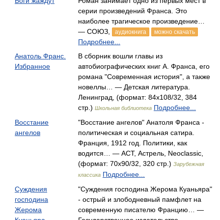
Боги жаждут
Роман занимает одно из первых мест в
серии произведений Франса. Это
наиболее трагическое произведение…
— СОЮЗ,
аудиокнига
можно скачать
Подробнее...
Анатоль Франс.
В сборник вошли главы из
Избранное
автобиографических книг А. Франса, его
романа "Современная история", а также
новеллы… — Детская литература.
Ленинград, (формат: 84x108/32, 384
стр.)
Подробнее...
Школьная библиотека
Восстание
"Восстание ангелов" Анатоля Франса -
ангелов
политическая и социальная сатира.
Франция, 1912 год. Политики, как
водится… — АСТ, Астрель, Neoclassic,
(формат: 70x90/32, 320 стр.)
Зарубежная
Подробнее...
классика
Суждения
"Суждения господина Жерома Куаньяра"
господина
- острый и злободневный памфлет на
Жерома
современную писателю Францию… —