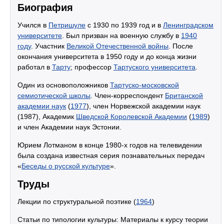
Биография
Учился в
Петришуле
с 1930 по 1939 год и в
Ленинградском
университете
. Был призван на военную службу в
1940
году
. Участник
Великой Отечественной войны
. После
окончания университета в 1950 году и до конца жизни
работал в
Тарту
; профессор
Тартуского университета
.
Один из основоположников
Тартуско-московской
семиотической школы
. Член-корреспондент
Британской
академии наук
(
1977
), член Норвежской академии наук
(1987), Академик
Шведской Королевской Академии
(
1989
)
и член Академии наук Эстонии.
Юрием Лотманом в конце 1980-х годов на телевидении
была создана известная серия познавательных передач
«
Беседы о русской культуре
».
Труды
Лекции по структуральной поэтике (
1964
)
Статьи по типологии культуры: Материалы к курсу теории