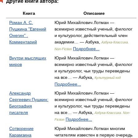
Другие книги автора:
Книга
Описание
Роман А. С.
Юрий Михайлович Лотман —
Пушкина "Евгений
всемирно известный ученый, филолог
Онегин" .
и культуролог, действительный член
Комментарий
академии… — Азбука,
Азбука-Классика.
Подробнее...
Non-Fiction
Внутри мыслящих
Юрий Михайлович Лотман —
миров
всемирно известный ученый, филолог
и культуролог, чьи труды переведены
на все… — Азбука,
Культурный код
Подробнее...
Александр
Юрий Михайлович Лотман —
Сергеевич Пушкин:
всемирно известный ученый, филолог
Биография
и культуролог, чьи труды переведены
писателя
на все… — Азбука,
Азбука-Классика. Non-
Подробнее...
Fiction
Сотворение
Юрий Михайлович Лотман многим
Карамзина
читателям известен в первую очередь