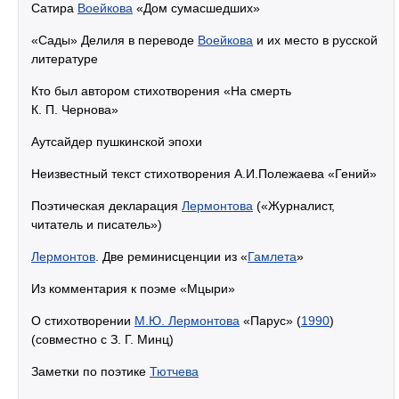
Сатира
Воейкова
«Дом сумасшедших»
«Сады» Делиля в переводе
Воейкова
и их место в русской
литературе
Кто был автором стихотворения «На смерть
К. П. Чернова»
Аутсайдер пушкинской эпохи
Неизвестный текст стихотворения А.И.Полежаева «Гений»
Поэтическая декларация
Лермонтова
(«Журналист,
читатель и писатель»)
Лермонтов
. Две реминисценции из «
Гамлета
»
Из комментария к поэме «Мцыри»
О стихотворении
М.Ю. Лермонтова
«Парус» (
1990
)
(совместно с З. Г. Минц)
Заметки по поэтике
Тютчева