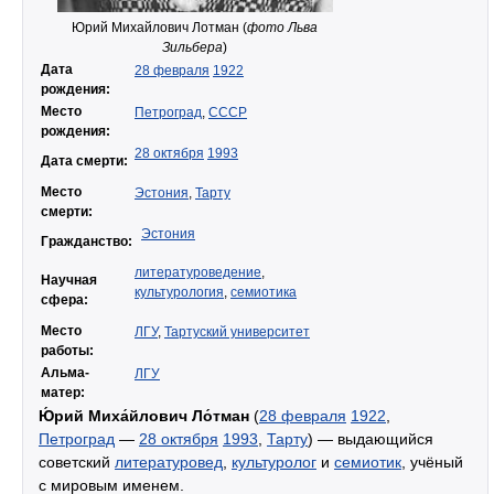
Юрий Михайлович Лотман (
фото Льва
Зильбера
)
Дата
28 февраля
1922
рождения:
Место
Петроград
,
СССР
рождения:
28 октября
1993
Дата смерти:
Место
Эстония
,
Тарту
смерти:
Эстония
Гражданство:
литературоведение
,
Научная
культурология
,
семиотика
сфера:
Место
ЛГУ
,
Тартуский университет
работы:
Альма-
ЛГУ
матер:
Ю́рий Миха́йлович Ло́тман
(
28 февраля
1922
,
Петроград
—
28 октября
1993
,
Тарту
) — выдающийся
советский
литературовед
,
культуролог
и
семиотик
, учёный
с мировым именем.