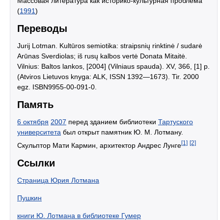
Массовая литература как историко-культурная проблема
(
1991
)
Переводы
Jurij Lotman. Kultūros semiotika: straipsnių rinktinė / sudarė
Arūnas Sverdiolas; iš rusų kalbos vertė Donata Mitaitė.
Vilnius: Baltos lankos, [2004] (Vilniaus spauda). XV, 366, [1] p.
(Atviros Lietuvos knyga: ALK, ISSN 1392—1673). Tir. 2000
egz. ISBN9955-00-091-0.
Память
6 октября
2007
перед зданием библиотеки
Тартуского
университета
был открыт памятник Ю. М. Лотману.
[1]
[2]
Скульптор Мати Кармин, архитектор Андрес Лунге
Ссылки
Страница Юрия Лотмана
Пушкин
книги Ю. Лотмана в библиотеке Гумер