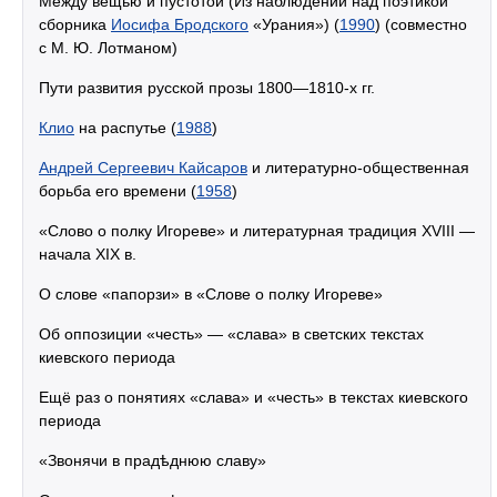
Между вещью и пустотой (Из наблюдений над поэтикой
сборника
Иосифа Бродского
«Урания») (
1990
) (совместно
с М. Ю. Лотманом)
Пути развития русской прозы 1800—1810-х гг.
Клио
на распутье (
1988
)
Андрей Сергеевич Кайсаров
и литературно-общественная
борьба его времени (
1958
)
«Слово о полку Игореве» и литературная традиция XVIII —
начала XIX в.
О слове «папорзи» в «Слове о полку Игореве»
Об оппозиции «честь» — «слава» в светских текстах
киевского периода
Ещё раз о понятиях «слава» и «честь» в текстах киевского
периода
«Звонячи в прадѣднюю славу»