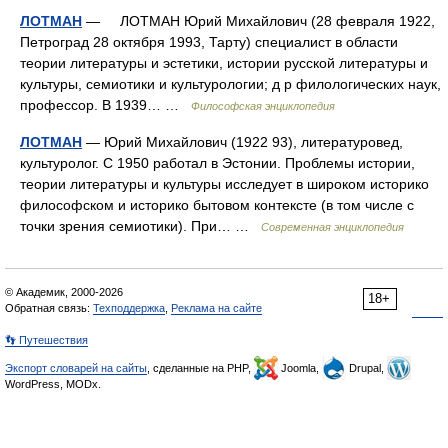
ЛОТМАН
— ЛОТМАН Юрий Михайлович (28 февраля 1922,
Петроград 28 октября 1993, Тарту) специалист в области
теории литературы и эстетики, истории русской литературы и
культуры, семиотики и культурологии; д р филологических наук,
профессор. В 1939… …
Философская энциклопедия
ЛОТМАН
— Юрий Михайлович (1922 93), литературовед,
культуролог. С 1950 работал в Эстонии. Проблемы истории,
теории литературы и культуры исследует в широком историко
философском и историко бытовом контексте (в том числе с
точки зрения семиотики). При… …
Современная энциклопедия
© Академик, 2000-2026
18+
Обратная связь:
Техподдержка
,
Реклама на сайте
👣 Путешествия
Экспорт словарей на сайты
, сделанные на PHP,
Joomla,
Drupal,
WordPress, MODx.