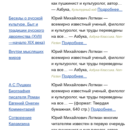
как пушкинист и культуролог, автор…
— Азбука,
Подробнее...
Культурный код
Беседы о русской
Юрий Михайлович Лотман —
культуре. Быт и
всемирно известный ученый, филолог
традиции русского
и культуролог, чьи труды переведены
дворянства (XVIII
на все… — Азбука,
Азбука-Классика. Non-
—начало XIX века)
Подробнее...
Fiction
Внутри мыслящих
Юрий Михайлович Лотман —
миров
всемирно известный ученый, филолог
и культуролог, чьи труды переведены
на все… — Азбука,
Азбука-Классика. Non-
Подробнее...
Fiction
А С Пушкин
Юрий Михайлович Лотман —
Биография
всемирно известный ученый, филолог
писателя Роман
и культуролог, чьи труды переведены
Евгений Онегин
на все… — (формат: Твердая
Комментарий
бумажная, 640 стр.)
Подробнее...
Сотворение
Юрий Михайлович Лотман многим
Карамзина
читателям известен в первую очередь
как пушкинист и культуролог, автор…