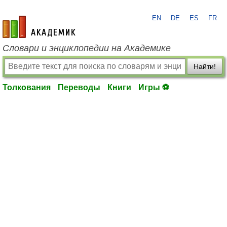
EN
DE
ES
FR
academic.ru
Словари и энциклопедии на Академике
Найти!
Толкования
Переводы
Книги
Игры ⚽