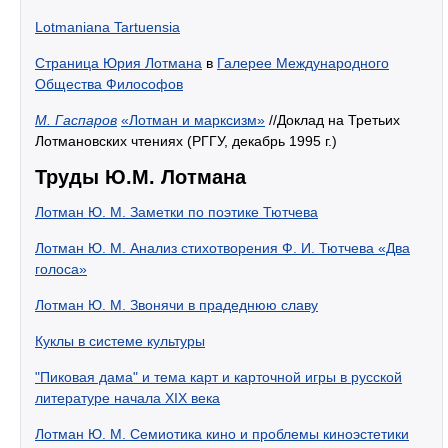
Lotmaniana Tartuensia
Страница Юрия Лотмана
в
Галерее Международного
Общества Философов
М. Гаспаров
«Лотман и марксизм»
//Доклад на Третьих
Лотмановских чтениях (РГГУ, декабрь 1995 г.)
Труды Ю.М. Лотмана
Лотман Ю. М. Заметки по поэтике Тютчева
Лотман Ю. М. Анализ стихотворения Ф. И. Тютчева «Два
голоса»
Лотман Ю. М. Звонячи в прадеднюю славу
Куклы в системе культуры
"Пиковая дама" и тема карт и карточной игры в русской
литературе начала XIX века
Лотман Ю. М. Семиотика кино и проблемы киноэстетики