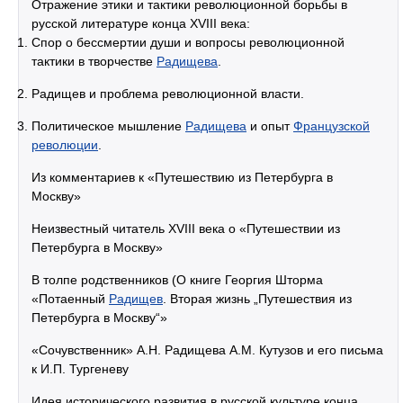
Отражение этики и тактики революционной борьбы в
русской литературе конца XVIII века:
Спор о бессмертии души и вопросы революционной
тактики в творчестве
Радищева
.
Радищев и проблема революционной власти.
Политическое мышление
Радищева
и опыт
Французской
революции
.
Из комментариев к «Путешествию из Петербурга в
Москву»
Неизвестный читатель XVIII века о «Путешествии из
Петербурга в Москву»
В толпе родственников (О книге Георгия Шторма
«Потаенный
Радищев
. Вторая жизнь „Путешествия из
Петербурга в Москву“»
«Сочувственник» А.Н. Радищева А.М. Кутузов и его письма
к И.П. Тургеневу
Идея исторического развития в русской культуре конца