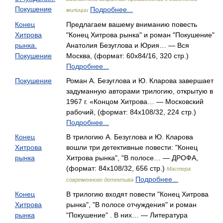
Покушение
Подробнее...
милиции
Конец
Предлагаем вашему вниманию повесть
Хитрова
"Конец Хитрова рынка" и роман "Покушение"
рынка.
Анатолия Безуглова и Юрия… — Вся
Покушение
Москва, (формат: 60x84/16, 320 стр.)
Подробнее...
Покушение
Роман А. Безуглова и Ю. Кларова завершает
задуманную авторами трилогию, открытую в
1967 г. «Концом Хитрова… — Московский
рабочий, (формат: 84x108/32, 224 стр.)
Подробнее...
Конец
В трилогию А. Безуглова и Ю. Кларова
Хитрова
вошли три детективные повести: "Конец
рынка
Хитрова рынка", "В полосе… — ДРОФА,
(формат: 84x108/32, 656 стр.)
Мастера
Подробнее...
современного детектива
Конец
В трилогию входят повести "Конец Хитрова
Хитрова
рынка", "B полосе отчуждения" и роман
рынка
"Покушение" . В них… — Литература