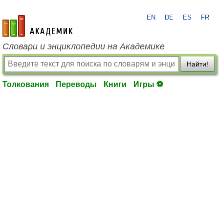
EN
DE
ES
FR
academic.ru
Словари и энциклопедии на Академике
Найти!
Толкования
Переводы
Книги
Игры ⚽