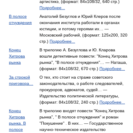
артистикэ, (формат: 84x108/32, 640 стр.)
Подробнее...
В полосе
Анатолий Безуглов и Юрий Клеров после
отчуждения
окончания института работали в органах
юстиции, и потому героями их… —
Московский рабочий, (формат: 125x200, 320
стр.)
Подробнее...
Конец
В трилогию А. Безуглова и Ю. Кларова
Хитрова
вошли детективные повести: "Конец Хитрова
рынка
рынка", "В полосе отчуждения"… — Наташа,
(формат: 84x108/32, 670 стр.)
Подробнее...
За строкой
О тех, кто стоит на страже советского
приговора…
законодательства, о работе следователей,
прокуроров, адвокатов, судей… —
Издательство политической литературы,
(формат: 84x108/32, 240 стр.)
Подробнее...
Конец
В трилогию входят повести "Конец Хитрова
Хитрова
рынка", " В полосе отчуждения" и роман
рынка. В
"Покушение" . В них… — Государственное
полосе
научно-техническое издательство