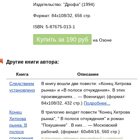
Издательство: "Дрофа"
(1994)
Формат: 84x108/32, 656 стр.
ISBN: 5-87675-013-1
Купить за
190
руб
на Озоне
Другие книги автора:
Книга
Описание
Следствием
В книгу вошли две повести: «Конец Хитрова
установлено
рынка» и «В полосе отчуждения». В этих
произведениях… — Воениздат, (формат:
84x108/32, 432 стр.)
Подробнее...
Конец
В трилогию входят повести "Конец Хитрова
Хитрова
рынка", " В полосе отчуждения" и роман
рынка. В
"Покушение" . В них… — Московский
полосе
рабочий, (формат: 60x84/16, 560 стр.)
отчуждения.
Библиотека избранных произведений о советской