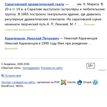
Саратовский драматический театр
— им. К. Маркса. В
20 е гг. 19 в. в Саратове выступали гастролёры и любительские
труппы. В 1865 построено театральное здание, где давались
регулярные драматические спектакли. На саратовской сцене
начинали творческий путь А. П. Ленский, М. Г …
Большая
советская энциклопедия
Караченцов, Николай Петрович
— Николай Караченцов
Николай Караченцов в 1990 году Имя при рождении …
Википедия
© Академик, 2000-2026
18+
Обратная связь:
Техподдержка
,
Реклама на сайте
👣 Путешествия
Экспорт словарей на сайты
, сделанные на PHP,
Joomla,
Drupal,
WordPress, MODx.