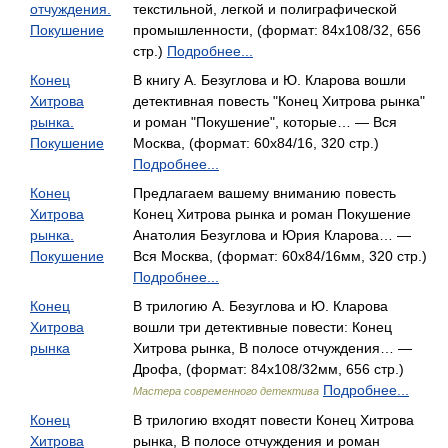
отчуждения.
текстильной, легкой и полиграфической
Покушение
промышленности, (формат: 84x108/32, 656
стр.)
Подробнее...
Конец
В книгу А. Безуглова и Ю. Кларова вошли
Хитрова
детективная повесть "Конец Хитрова рынка"
рынка.
и роман "Покушение", которые… — Вся
Покушение
Москва, (формат: 60x84/16, 320 стр.)
Подробнее...
Конец
Предлагаем вашему вниманию повесть
Хитрова
Конец Хитрова рынка и роман Покушение
рынка.
Анатолия Безуглова и Юрия Кларова… —
Покушение
Вся Москва, (формат: 60x84/16мм, 320 стр.)
Подробнее...
Конец
В трилогию А. Безуглова и Ю. Кларова
Хитрова
вошли три детективные повести: Конец
рынка
Хитрова рынка, В полосе отчуждения… —
Дрофа, (формат: 84x108/32мм, 656 стр.)
Подробнее...
Мастера современного детектива
Конец
В трилогию входят повести Конец Хитрова
Хитрова
рынка, В полосе отчуждения и роман