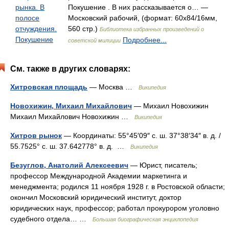
рынка. В
Покушение . В них рассказывается о… —
полосе
Московский рабочий, (формат: 60x84/16мм,
отчуждения.
560 стр.)
Библиотека избранных произведений о
Покушение
Подробнее...
советской милиции
См. также в других словарях:
Хитровская площадь
— Москва …
Википедия
Новохижин, Михаил Михайлович
— Михаил Новохижин
Михаил Михайлович Новохижин …
Википедия
Хитров рынок
— Координаты: 55°45′09″ с. ш. 37°38′34″ в. д. /
55.7525° с. ш. 37.642778° в. д. …
Википедия
Безуглов, Анатолий Алексеевич
— Юрист, писатель;
профессор Международной Академии маркетинга и
менеджмента; родился 11 ноября 1928 г. в Ростовской области;
окончил Московский юридический институт, доктор
юридических наук, профессор; работал прокурором уголовно
судебного отдела… …
Большая биографическая энциклопедия