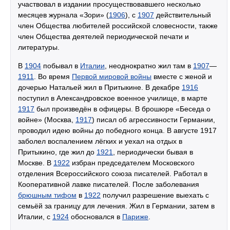
участвовал в издании просуществовавшего несколько
месяцев журнала «Зори» (
1906
), с
1907
действительный
член Общества любителей российской словесности, также
член Общества деятелей периодической печати и
литературы.
В
1904
побывал в
Италии
, неоднократно жил там в
1907
—
1911
. Во время
Первой мировой войны
вместе с женой и
дочерью Натальей жил в Притыкине. В декабре
1916
поступил в Александровское военное училище, в марте
1917
был произведён в офицеры. В брошюре «Беседа о
войне» (Москва,
1917
) писал об агрессивности Германии,
проводил идею войны до победного конца. В августе 1917
заболел воспалением лёгких и уехал на отдых в
Притыкино, где жил до
1921
, периодически бывая в
Москве. В
1922
избран председателем Московского
отделения Всероссийского союза писателей. Работал в
Кооперативной лавке писателей. После заболевания
брюшным тифом
в
1922
получил разрешение выехать с
семьёй за границу для лечения. Жил в Германии, затем в
Италии, с
1924
обосновался в
Париже
.