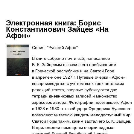
Электронная книга:
Борис
Константинович Зайцев «На
Афон»
Серия: "Русский Афон"
В книге собрано почти всё, написанное
Б. К. Зайцевым в связи с его пребыванием
в Греческой республике и на Святой Горе
в апреле-июне 1927 г. Путевые очерки «Афон»
воспроизводятся с учетом всех трех авторских
редакций текста, впервые публикуются две
тетради дневниковых записей и множество
зарисовок автора. Фотографии посетившего Афон
в 1928 и 1930 гг. швейцарца Фредерика Буассона
позволяют читателю увидеть малодоступный мир
Святой Горы таким, каким застал его Б. К. Зайцев.
В приложении помещены очерки видных
деятелей Русской Зарубежной Церкви