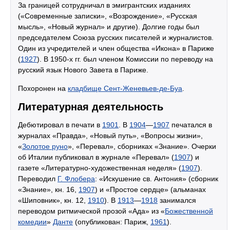
За границей сотрудничал в эмигрантских изданиях
(«Современные записки», «Возрождение», «Русская
мысль», «Новый журнал» и другие). Долгие годы был
председателем Союза русских писателей и журналистов.
Один из учредителей и член общества «Икона» в Париже
(
1927
). В 1950-х гг. был членом Комиссии по переводу на
русский язык Нового Завета в Париже.
Похоронен на
кладбище Сент-Женевьев-де-Буа
.
Литературная деятельность
Дебютировал в печати в
1901
. В
1904
—
1907
печатался в
журналах «Правда», «Новый путь», «Вопросы жизни»,
«
Золотое руно
», «Перевал», сборниках «Знание». Очерки
об Италии публиковал в журнале «Перевал» (
1907
) и
газете «Литературно-художественная неделя» (
1907
).
Переводил
Г. Флобера
: «Искушение св. Антония» (сборник
«Знание», кн. 16,
1907
) и «Простое сердце» (альманах
«Шиповник», кн. 12,
1910
). В
1913
—
1918
занимался
переводом ритмической прозой «Ада» из «
Божественной
комедии
»
Данте
(опубликован: Париж,
1961
).