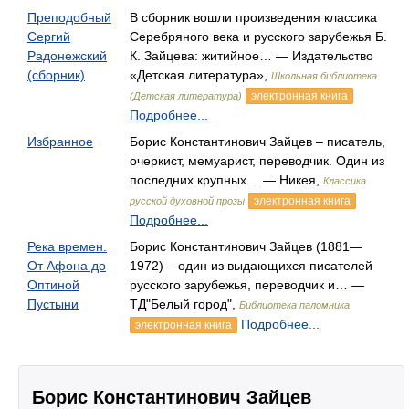
Преподобный
В сборник вошли произведения классика
Сергий
Серебряного века и русского зарубежья Б.
Радонежский
К. Зайцева: житийное… — Издательство
(сборник)
«Детская литература»,
Школьная библиотека
электронная книга
(Детская литература)
Подробнее...
Избранное
Борис Константинович Зайцев – писатель,
очеркист, мемуарист, переводчик. Один из
последних крупных… — Никея,
Классика
электронная книга
русской духовной прозы
Подробнее...
Река времен.
Борис Константинович Зайцев (1881—
От Афона до
1972) – один из выдающихся писателей
Оптиной
русского зарубежья, переводчик и… —
Пустыни
ТД"Белый город",
Библиотека паломника
Подробнее...
электронная книга
Борис Константинович Зайцев