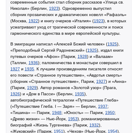
современные события стал сборник рассказов «Улица св.
Николая» (Берлин,
1923
). Одновременно выпустил
сборник прозаических и драматических новелл «Рафаэль»
(Москва,
1922
) и книгу очерков «Италия» (
1923
), в которых
усматривают уход от трагической современности и поиск
гармонического единства в мире европейской культуры.
В эмиграции написал «Алексей Божий человек» (
1925
),
«Преподобный Сергий Радонежский» (
1925
), издал книги
путевых очерков «Афон» (Париж,
1928
) и «Валаам»
(Таллин,
1936
); паломничества в монастыри совершил в
1927
и
1935
. К лучшим произведениям писателя относят
его повести «Странное путешествие», «Авдотья смерть»
(сборник «Странное путешествие», Париж,
1927
) и «Анна»
(Париж,
1929
). Автор романов «Золотой узор» (Прага,
1926
) и «Дом в Пасси» (Берлин,
1935
),
автобиографической тетралогии «Путешествие Глеба»
(«Путешествие Глеба. I — Заря» — Берлин,
1937
;
«Тишина» — Париж,
1948
; «Юность» — Париж,
1950
;
«Древо жизни» — Нью-Йорк,
1953
), романизированных
биографий «Жизнь Тургенева» (Париж,
1932
),
«Жуковский» (Париж,
1951
), «Чехов» (Нью-Йорк,
1954
).