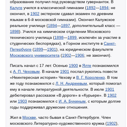
образование получил под руководством гувернанток. В
Калуге
учился в классической гимназии (
1892
—
1894
; не
окончил, в
1902
экстерном сдавал экзамен по древним
языкам в 6-й московской гимназии). Окончил Калужское
реальное училище (
1894
—
1897
, дополнительный класс —
1898
). Учился на химическом отделении Московского
технического училища (
1898
—
1899
, исключён за участие в
студенческих беспорядках), в Горном институте в
Санкт-
Петербурге
(
1899
—
1901
), на юридическом факультете
Московского университета
(
1902
—
1906
; не закончил).
Писать начал с 17 лет. Осенью
1900
в
Ялте
познакомился
с
А. П. Чеховым
. В начале
1901
послал рукопись повести
«Неинтересная история» Чехову и
В. Г. Короленко
. В том
же году познакомился с
Л. Н. Андреевым
, который помогал
ему в начале литературной деятельности. В июле
1901
дебютировал рассказом «В дороге» в «Курьере». В
1902
или
1903
познакомился с
И. А. Буниным
, с которым долгие
годы поддерживал дружеские отношения.
Жил в
Москве
, часто бывая в Санкт-Петербурге. Член
московского Литературно-художественного кружка (
1902
),