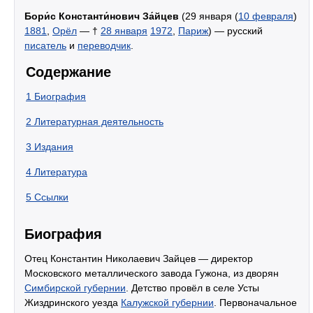
Бори́с Константи́нович За́йцев
(29 января (
10 февраля
)
1881
,
Орёл
— †
28 января
1972
,
Париж
) — русский
писатель
и
переводчик
.
Содержание
1
Биография
2
Литературная деятельность
3
Издания
4
Литература
5
Ссылки
Биография
Отец Константин Николаевич Зайцев — директор
Московского металлического завода Гужона, из дворян
Симбирской губернии
. Детство провёл в селе Усты
Жиздринского уезда
Калужской губернии
. Первоначальное