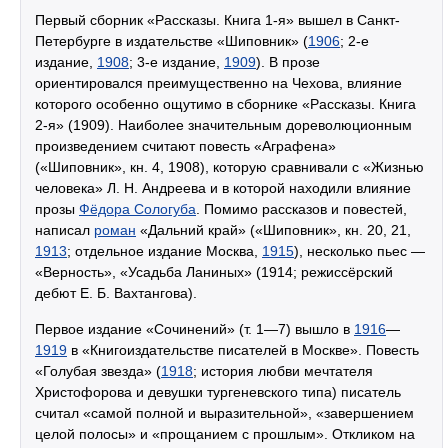
Первый сборник «Рассказы. Книга 1-я» вышел в Санкт-
Петербурге в издательстве «Шиповник» (
1906
; 2-е
издание,
1908
; 3-е издание,
1909
). В прозе
ориентировался преимущественно на Чехова, влияние
которого особенно ощутимо в сборнике «Рассказы. Книга
2-я» (1909). Наиболее значительным дореволюционным
произведением считают повесть «Аграфена»
(«Шиповник», кн. 4, 1908), которую сравнивали с «Жизнью
человека» Л. Н. Андреева и в которой находили влияние
прозы
Фёдора Сологуба
. Помимо рассказов и повестей,
написал
роман
«Дальний край» («Шиповник», кн. 20, 21,
1913
; отдельное издание Москва,
1915
), несколько пьес —
«Верность», «Усадьба Ланиных» (1914; режиссёрский
дебют Е. Б. Вахтангова).
Первое издание «Сочинений» (т. 1—7) вышло в
1916
—
1919
в «Книгоиздательстве писателей в Москве». Повесть
«Голубая звезда» (
1918
; история любви мечтателя
Христофорова и девушки тургеневского типа) писатель
считал «самой полной и выразительной», «завершением
целой полосы» и «прощанием с прошлым». Откликом на