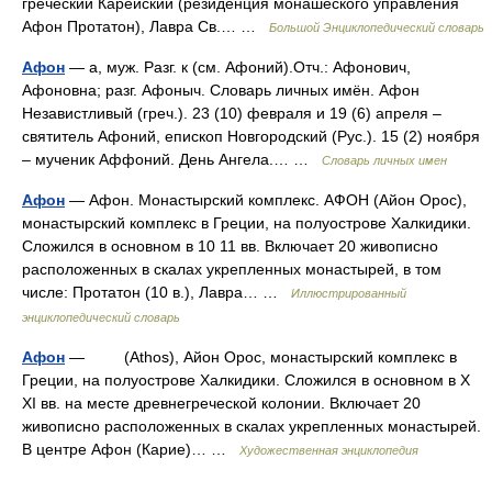
греческий Карейский (резиденция монашеского управления
Афон Протатон), Лавра Св.… …
Большой Энциклопедический словарь
Афон
— а, муж. Разг. к (см. Афоний).Отч.: Афонович,
Афоновна; разг. Афоныч. Словарь личных имён. Афон
Независтливый (греч.). 23 (10) февраля и 19 (6) апреля –
святитель Афоний, епископ Новгородский (Рус.). 15 (2) ноября
– мученик Аффоний. День Ангела.… …
Словарь личных имен
Афон
— Афон. Монастырский комплекс. АФОН (Айон Орос),
монастырский комплекс в Греции, на полуострове Халкидики.
Сложился в основном в 10 11 вв. Включает 20 живописно
расположенных в скалах укрепленных монастырей, в том
числе: Протатон (10 в.), Лавра… …
Иллюстрированный
энциклопедический словарь
Афон
— (Аthos), Айон Орос, монастырский комплекс в
Греции, на полуострове Халкидики. Сложился в основном в X
XI вв. на месте древнегреческой колонии. Включает 20
живописно расположенных в скалах укрепленных монастырей.
В центре Афон (Карие)… …
Художественная энциклопедия