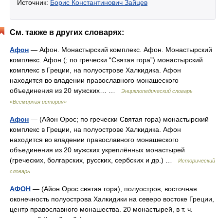
Источник:
Борис Константинович Зайцев
См. также в других словарях:
Афон
— Афон. Монастырский комплекс. Афон. Монастырский
комплекс. Афон (; по гречески “Святая гора”) монастырский
комплекс в Греции, на полуострове Халкидика. Афон
находится во владении православного монашеского
объединения из 20 мужских… …
Энциклопедический словарь
«Всемирная история»
Афон
— (Айон Орос; по гречески Святая гора) монастырский
комплекс в Греции, на полуострове Халкидика. Афон
находится во владении православного монашеского
объединения из 20 мужских укреплённых монастырей
(греческих, болгарских, русских, сербских и др.) …
Исторический
словарь
АФОН
— (Айон Орос святая гора), полуостров, восточная
оконечность полуострова Халкидики на северо востоке Греции,
центр православного монашества. 20 монастырей, в т. ч.