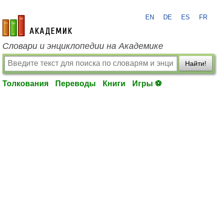
EN
DE
ES
FR
academic.ru
Словари и энциклопедии на Академике
Найти!
Толкования
Переводы
Книги
Игры ⚽