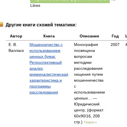
Litres
Другие книги схожей тематики:
Автор
Книга
Описание
Год
Е. В.
Мошенничество с
Монография
2007
Валласк
использованием
посвящена
ценных бумаг.
вопросам
Ретроспективный
методики
анализ,
расследования
криминалистическая
хищения путем
характеристика и
мошенничества
программы
с
расследования
использованием
ценных… —
Юридический
центр, (формат:
60x90/16, 208
стр.)
Теория и