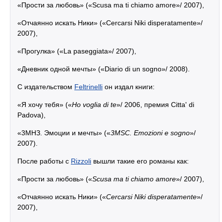
«Прости за любовь» («Scusa ma ti chiamo amore»/ 2007),
«Отчаянно искать Ники» («Cercarsi Niki disperatamente»/
2007),
«Прогулка» («La paseggiata»/ 2007),
«Дневник одной мечты» («Diario di un sogno»/ 2008).
С издательством
Feltrinelli
он издал книги:
«Я хочу тебя» («
Ho voglia di te
»/ 2006, премия Citta' di
Padova),
«3МНЗ. Эмоции и мечты» («
3MSC. Emozioni e sogno
»/
2007).
После работы с
Rizzoli
вышли такие его романы как:
«Прости за любовь» («
Scusa ma ti chiamo amore
»/ 2007),
«Отчаянно искать Ники» («
Cercarsi Niki disperatamente
»/
2007),