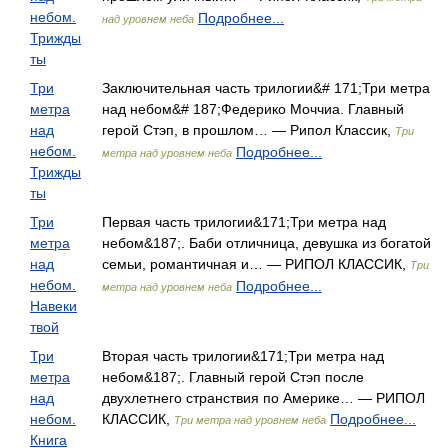
небом.
Подробнее...
над уровнем неба
Трижды
ты
Три
Заключительная часть трилогии&# 171;Три метра
метра
над небом&# 187;Федерико Моччиа. Главный
над
герой Стэп, в прошлом… — Рипол Классик,
Три
небом.
Подробнее...
метра над уровнем неба
Трижды
ты
Три
Первая часть трилогии&171;Три метра над
метра
небом&187;. Баби отличница, девушка из богатой
над
семьи, романтичная и… — РИПОЛ КЛАССИК,
Три
небом.
Подробнее...
метра над уровнем неба
Навеки
твой
Три
Вторая часть трилогии&171;Три метра над
метра
небом&187;. Главный герой Стэп после
над
двухлетнего странствия по Америке… — РИПОЛ
небом.
КЛАССИК,
Подробнее...
Три метра над уровнем неба
Книга