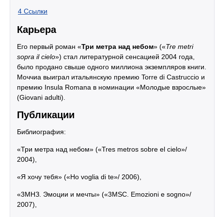
4
Ссылки
Карьера
Его первый роман «
Три метра над небом
» («
Tre metri
sopra il cielo
») стал литературной сенсацией 2004 года,
было продано свыше одного миллиона экземпляров книги.
Моччиа выиграл итальянскую премию Torre di Castruccio и
премию Insula Romana в номинации «Молодые взрослые»
(Giovani adulti).
Публикации
Библиография:
«Три метра над небом» («Tres metros sobre el cielo»/
2004),
«Я хочу тебя» («Ho voglia di te»/ 2006),
«3МНЗ. Эмоции и мечты» («3MSC. Emozioni e sogno»/
2007),