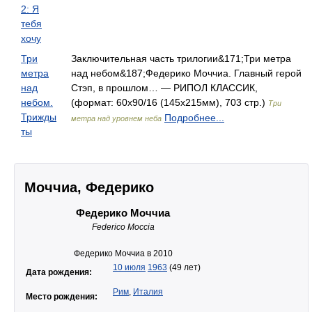
2: Я
тебя
хочу
Три
Заключительная часть трилогии&171;Три метра
метра
над небом&187;Федерико Моччиа. Главный герой
над
Стэп, в прошлом… — РИПОЛ КЛАССИК,
небом.
(формат: 60x90/16 (145x215мм), 703 стр.)
Три
Трижды
Подробнее...
метра над уровнем неба
ты
Моччиа, Федерико
Федерико Моччиа
Federico Moccia
Федерико Моччиа в 2010
10 июля
1963
(49 лет)
Дата рождения:
Рим
,
Италия
Место рождения: