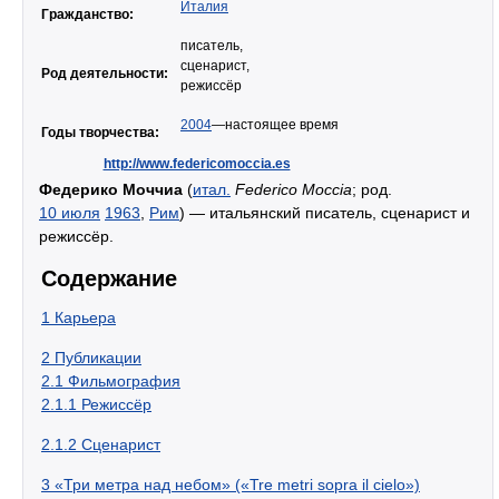
Италия
Гражданство:
писатель,
сценарист,
Род деятельности:
режиссёр
2004
—настоящее время
Годы творчества:
http://www.federicomoccia.es
Федерико Моччиа
(
итал.
Federico Moccia
; род.
10 июля
1963
,
Рим
) — итальянский писатель, сценарист и
режиссёр.
Содержание
1
Карьера
2
Публикации
2.1
Фильмография
2.1.1
Режиссёр
2.1.2
Cценарист
3
«Три метра над небом» («Tre metri sopra il cielo»)