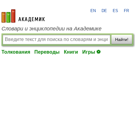
EN
DE
ES
FR
academic.ru
Словари и энциклопедии на Академике
Найти!
Толкования
Переводы
Книги
Игры ⚽