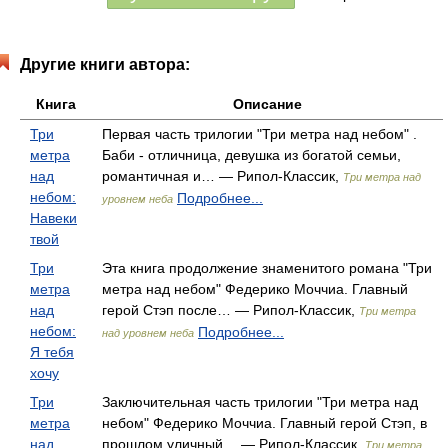
Другие книги автора:
Книга
Описание
Три
Первая часть трилогии "Три метра над небом" .
метра
Баби - отличница, девушка из богатой семьи,
над
романтичная и… — Рипол-Классик,
Три метра над
небом:
Подробнее...
уровнем неба
Навеки
твой
Три
Эта книга продолжение знаменитого романа "Три
метра
метра над небом" Федерико Моччиа. Главный
над
герой Стэп после… — Рипол-Классик,
Три метра
небом:
Подробнее...
над уровнем неба
Я тебя
хочу
Три
Заключительная часть трилогии "Три метра над
метра
небом" Федерико Моччиа. Главный герой Стэп, в
над
прошлом уличный… — Рипол-Классик,
Три метра