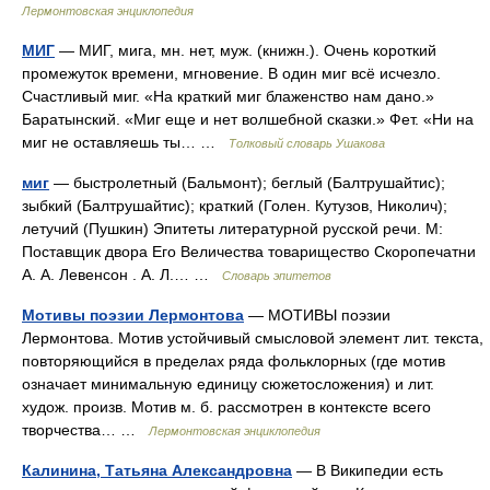
Лермонтовская энциклопедия
МИГ
— МИГ, мига, мн. нет, муж. (книжн.). Очень короткий
промежуток времени, мгновение. В один миг всё исчезло.
Счастливый миг. «На краткий миг блаженство нам дано.»
Баратынский. «Миг еще и нет волшебной сказки.» Фет. «Ни на
миг не оставляешь ты… …
Толковый словарь Ушакова
миг
— быстролетный (Бальмонт); беглый (Балтрушайтис);
зыбкий (Балтрушайтис); краткий (Голен. Кутузов, Николич);
летучий (Пушкин) Эпитеты литературной русской речи. М:
Поставщик двора Его Величества товарищество Скоропечатни
А. А. Левенсон . А. Л.… …
Словарь эпитетов
Мотивы поэзии Лермонтова
— МОТИВЫ поэзии
Лермонтова. Мотив устойчивый смысловой элемент лит. текста,
повторяющийся в пределах ряда фольклорных (где мотив
означает минимальную единицу сюжетосложения) и лит.
худож. произв. Мотив м. б. рассмотрен в контексте всего
творчества… …
Лермонтовская энциклопедия
Калинина, Татьяна Александровна
— В Википедии есть