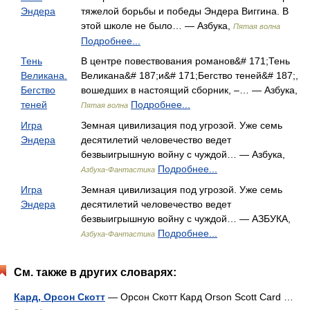
Эндера
тяжелой борьбы и победы Эндера Виггина. В
этой школе не было… — Азбука,
Пятая волна
Подробнее...
Тень
В центре повествования романов&# 171;Тень
Великана.
Великана&# 187;и&# 171;Бегство теней&# 187;,
Бегство
вошедших в настоящий сборник, –… — Азбука,
теней
Подробнее...
Пятая волна
Игра
Земная цивилизация под угрозой. Уже семь
Эндера
десятилетий человечество ведет
безвыигрышную войну с чуждой… — Азбука,
Подробнее...
Азбука-Фантастика
Игра
Земная цивилизация под угрозой. Уже семь
Эндера
десятилетий человечество ведет
безвыигрышную войну с чуждой… — АЗБУКА,
Подробнее...
Азбука-Фантастика
См. также в других словарях:
Кард, Орсон Скотт
— Орсон Скотт Кард Orson Scott Card …