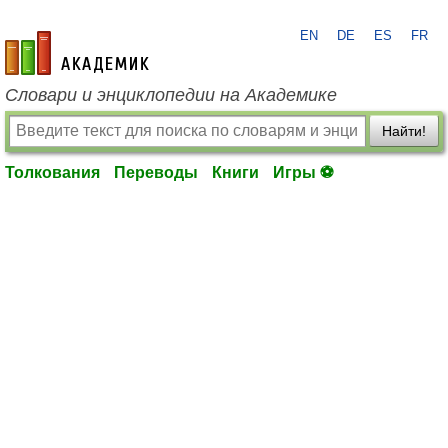
EN
DE
ES
FR
academic.ru
Словари и энциклопедии на Академике
Найти!
Толкования
Переводы
Книги
Игры ⚽