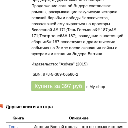
Продолжение саги об Эндере составляют
романы, раскрывающие закулисную историю
великой борьбы и победы Человечества,
позволившей ему вырваться на просторы
Вселенной.&# 171;Тень Гегемона&# 187;и&#
171;Театр теней&# 187;, вошедшие в настоящий
сборник&# 187;повествуют о драматических
событиях на Земле после окончания войны с
жукерами и изгнания Эндера Виггина.
Издательство: "Азбука"
(2015)
ISBN: 978-5-389-06580-2
Купить за
397
руб
в My-shop
Другие книги автора:
Книга
Описание
Тень
История Боевой школы – это не только история