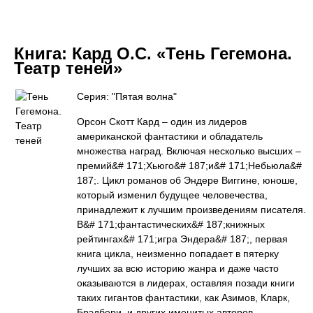
Книга:
Кард О.С. «Тень Гегемона.
Театр теней»
Серия: "Пятая волна"
Орсон Скотт Кард – один из лидеров
американской фантастики и обладатель
множества наград. Включая несколько высших –
премий&# 171;Хьюго&# 187;и&# 171;Небьюла&#
187;. Цикл романов об Эндере Виггине, юноше,
который изменил будущее человечества,
принадлежит к лучшим произведениям писателя.
В&# 171;фантастических&# 187;книжных
рейтингах&# 171;игра Эндера&# 187;, первая
книга цикла, неизменно попадает в пятерку
лучших за всю историю жанра и даже часто
оказываются в лидерах, оставляя позади книги
таких гигантов фантастики, как Азимов, Кларк,
Брэдбери, и других именитых авторов.