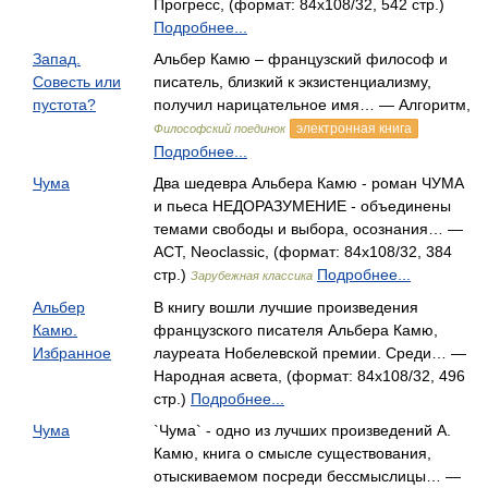
Прогресс, (формат: 84x108/32, 542 стр.)
Подробнее...
Запад.
Альбер Камю – французский философ и
Совесть или
писатель, близкий к экзистенциализму,
пустота?
получил нарицательное имя… — Алгоритм,
электронная книга
Философский поединок
Подробнее...
Чума
Два шедевра Альбера Камю - роман ЧУМА
и пьеса НЕДОРАЗУМЕНИЕ - объединены
темами свободы и выбора, осознания… —
АСТ, Neoclassic, (формат: 84x108/32, 384
стр.)
Подробнее...
Зарубежная классика
Альбер
В книгу вошли лучшие произведения
Камю.
французского писателя Альбера Камю,
Избранное
лауреата Нобелевской премии. Среди… —
Народная асвета, (формат: 84x108/32, 496
стр.)
Подробнее...
Чума
`Чума` - одно из лучших произведений А.
Камю, книга о смысле существования,
отыскиваемом посреди бессмыслицы… —