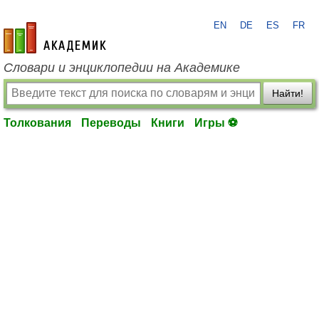
EN
DE
ES
FR
academic.ru
Словари и энциклопедии на Академике
Найти!
Толкования
Переводы
Книги
Игры ⚽