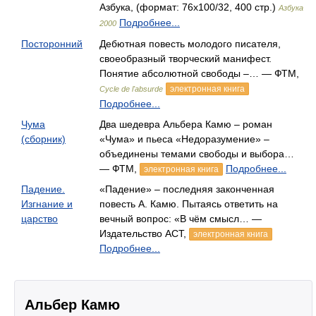
Азбука, (формат: 76x100/32, 400 стр.)
Азбука
Подробнее...
2000
Посторонний
Дебютная повесть молодого писателя,
своеобразный творческий манифест.
Понятие абсолютной свободы –… — ФТМ,
электронная книга
Cycle de l'absurde
Подробнее...
Чума
Два шедевра Альбера Камю – роман
(сборник)
«Чума» и пьеса «Недоразумение» –
объединены темами свободы и выбора…
— ФТМ,
Подробнее...
электронная книга
Падение.
«Падение» – последняя законченная
Изгнание и
повесть А. Камю. Пытаясь ответить на
царство
вечный вопрос: «В чём смысл… —
Издательство АСТ,
электронная книга
Подробнее...
Альбер Камю