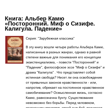
Книга:
Альбер Камю
«Посторонний. Миф о Сизифе.
Калигула. Падение»
Серия: "Зарубежная классика"
В эту книгу вошли четыре работы Альбера Камю,
написанные в разных жанрах, однако в равной
степени важные для понимания его концепции
экзистенциализма, - повести "Посторонний" и
"Падение", философское эссе "Миф о Сизифе" и
драма "Калигула" . Что представляет собой
истинная свобода? Несет ли она освобождение
от привычных законов нравственности - или,
напротив, обрекает на постоянное нравственное
самобичевание? Осмысленная жизнь, согласно
Камю, равнозначна бунту. Существование
невозможно без борьбы. Перед человеком,
желающим управлять своей судьбой, возникает