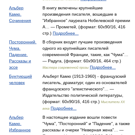
Альбер
В книгу включены крупнейшие
Камю.
произведения писателя, вошедшие в
Сочинения
"Избранное" лауреата Нобелевской премии
А… — Прометей, (формат: 60x90/16, 416
стр.)
Подробнее...
Посторонний.
В сборник входят лучшие произведения
Чума.
одного из крупнейших писателей
Падение.
современной Франции, такие, как "Чума"…
Рассказы и
— Радуга, (формат: 60x90/16, 464 стр.)
эссе
Подробнее...
Мастера современной прозы
Бунтующий
Альберт Камю (1913-1960) - французский
человек
писатель, драматург, один из основателей
французского "атеистического"… —
Издательство политической литературы,
(формат: 60x90/16, 416 стр.)
Мыслители XX
Подробнее...
века
Альбер
В настоящее издание вошли повести
Камю.
"Чума", "Посторонний" и "Падение", а также
Избранное
рассказы и очерки "Неверная жена"… —