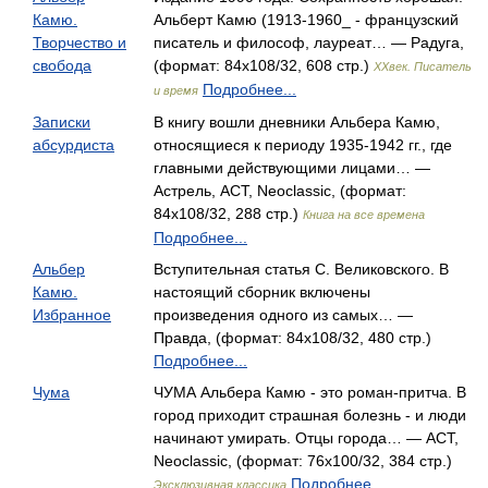
Камю.
Альберт Камю (1913-1960_ - французский
Творчество и
писатель и философ, лауреат… — Радуга,
свобода
(формат: 84x108/32, 608 стр.)
XXвек. Писатель
Подробнее...
и время
Записки
В книгу вошли дневники Альбера Камю,
абсурдиста
относящиеся к периоду 1935-1942 гг., где
главными действующими лицами… —
Астрель, АСТ, Neoclassic, (формат:
84x108/32, 288 стр.)
Книга на все времена
Подробнее...
Альбер
Вступительная статья С. Великовского. В
Камю.
настоящий сборник включены
Избранное
произведения одного из самых… —
Правда, (формат: 84x108/32, 480 стр.)
Подробнее...
Чума
ЧУМА Альбера Камю - это роман-притча. В
город приходит страшная болезнь - и люди
начинают умирать. Отцы города… — АСТ,
Neoclassic, (формат: 76x100/32, 384 стр.)
Подробнее...
Эксклюзивная классика