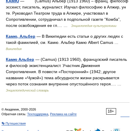
КАМЮ
— (Camus) Альбер (1913 1960) – франц. философ
эссеист, писатель, журналист. Изучал философию в Алжир, ун
те. Руководил Театром труда в Алжире, участвовал в
Сопротивлении, сотрудничал в подпольной газете “Комба”,
после освобождения ее гл.… …
Энциклопедия культурологии
Камю, Альбер
— В Википедии есть статьи о других людях с
такой фамилией, см. Камю. Альбер Камю Albert Camus …
Википедия
Камю Альбер
— (Camus) (1913 1960), французский писатель
и философ экзистенциалист. Участник Движения
Сопротивления. В повести «Посторонний» (1942; другое
название «Чужой») тема абсурдности жизни раскрывается
через поток сознания внутренне опустошённого героя.… …
Энциклопедический словарь
© Академик, 2000-2026
18+
Обратная связь:
Техподдержка
,
Реклама на сайте
👣 Путешествия