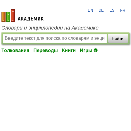
EN
DE
ES
FR
academic.ru
Словари и энциклопедии на Академике
Найти!
Толкования
Переводы
Книги
Игры ⚽