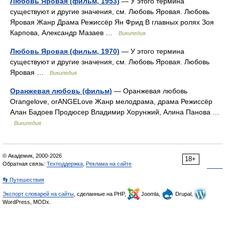
Любовь Яровая (фильм, 1953)
— У этого термина
существуют и другие значения, см. Любовь Яровая. Любовь
Яровая Жанр Драма Режиссёр Ян Фрид В главных ролях Зоя
Карпова, Александр Мазаев …
Википедия
Любовь Яровая (фильм, 1970)
— У этого термина
существуют и другие значения, см. Любовь Яровая. Любовь
Яровая …
Википедия
Оранжевая любовь (фильм)
— Оранжевая любовь
Orangelove, orANGELove Жанр мелодрама, драма Режиссёр
Алан Бадоев Продюсер Владимир Хорунжий, Алина Панова …
Википедия
© Академик, 2000-2026
18+
Обратная связь:
Техподдержка
,
Реклама на сайте
👣 Путешествия
Экспорт словарей на сайты
, сделанные на PHP,
Joomla,
Drupal,
WordPress, MODx.