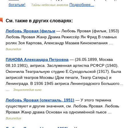
богатым!
Подробнее...
Тайны небесных ангелов
См. также в других словарях:
Любовь Яровая (фильм
— Любовь Яровая (фильм, 1953)
Любовь Яровая Жанр Драма Режиссёр Ян Фрид В главных
ролях Зоя Карпова, Александр Мазаев Кинокомпания …
Википедия
ПАНОВА Александра Петровна
— (26.05.1899, Москва
08.10.1981), актриса. Заслуженная артистка РСФСР (1940).
Окончила Театральную студию Е.Суходольской (1917). Была
актрисой театров Москвы (Дом печати, Театр Сатиры) и
Ленинграда. В 1936 1945 актриса Ленинградского Большого…
…
Энциклопедия кино
Любовь Яровая (спектакль, 1951)
— У этого термина
существуют и другие значения, см. Любовь Яровая. Любовь
Яровая Жанр драма Основан на одноимённой пьесе …
Википедия