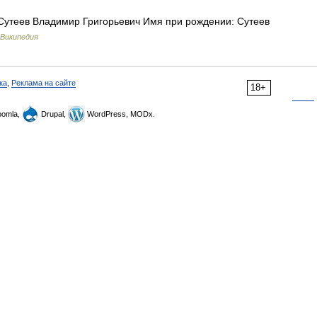
Сутеев Владимир Григорьевич Имя при рождении: Сутеев
Википедия
ка
,
Реклама на сайте
18+
omla,
Drupal,
WordPress, MODx.