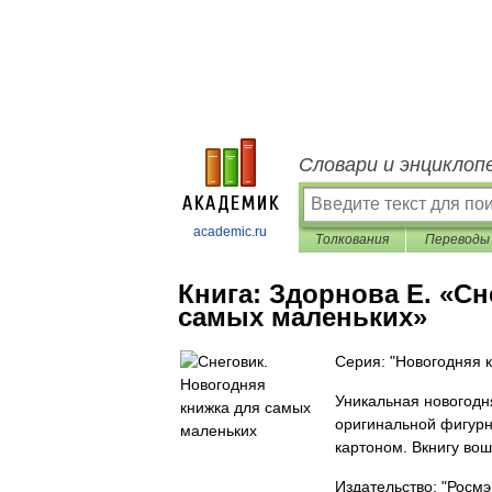
Словари и энциклоп
academic.ru
Толкования
Переводы
Книга:
Здорнова Е. «Сн
самых маленьких»
Серия: "Новогодняя 
Уникальная новогодн
оригинальной фигурн
картоном. Вкнигу во
Издательство: "Росмэ