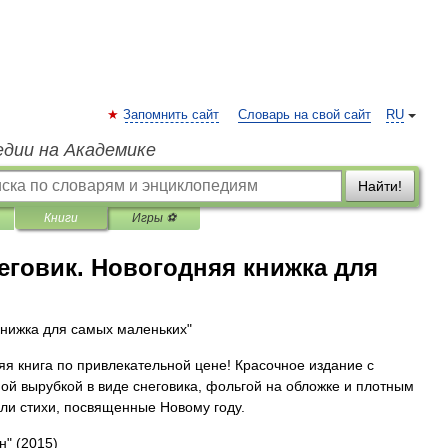
Запомнить сайт
Словарь на свой сайт
RU
едии на Академике
Найти!
Книги
Игры ⚽
еговик. Новогодняя книжка для
книжка для самых маленьких"
яя книга по привлекательной цене! Красочное издание с
ой вырубкой в виде снеговика, фольгой на обложке и плотным
шли стихи, посвященные Новому году.
н"
(2015)