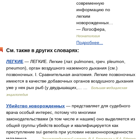
современную
информацию по
легким
новорожденных…
— Логосфера,
Неонатология
Подробнее...
См. также в других словарях:
ЛЕГКИЕ
— ЛЕГКИЕ. Легкие (лат. pulmones, греч. pleumon,
pneumon), орган воздушного наземного дыхания (см.)
позвоночных. I. Сравнительная анатомия. Легкие позвоночных
имеются в качестве добавочных органов воздушного дыхания
уже у нек рых рыб (у двудышащих,… …
Большая медицинская
энциклопедия
Убийство новорожденных
— представляет для судебного
врача особый интерес, потому что многими
законодательствами (в том числе и нашим) оно выделяется из
общей группы убийств вообще и квалифицируется как
преступление sui generis при условии незаконнорожденности
младенца.… …
Энциклопедический словарь Ф.А. Брокгауза и И.А. Ефрона