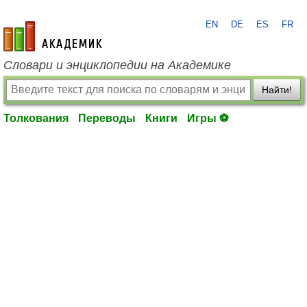
EN
DE
ES
FR
academic.ru
Словари и энциклопедии на Академике
Найти!
Толкования
Переводы
Книги
Игры ⚽