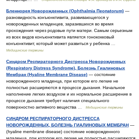
Бленнорея Новорожденных (Ophthalmia Пеопаtorum)
—
разновидность конъюнктивита, развивающегося у
новорожденных младенцев, заразившихся во время
прохождения через родовые пути матери. Самым серьезным
из всех видов конъюнктивита является гонококковый
конъюнктивит, который может развиться у ребенка …
Медицинские термины
Синдром Респираторного Дистресса Новорожденных
(Respiratory Distress Syndrome), Болезнь Гиалиновых
Мембран (Hyaline Membrane Disease)
— состояние
новорожденного младенца, при котором его легкие не
полностью расширяются в процессе дыхания. Начальное
наполнение легких воздухом и их нормальное расширение в
процессе дыхания требует наличия специального
поверхностно активного вещества …
Медицинские термины
СИНДРОМ РЕСПИРАТОРНОГО ДИСТРЕССА
НОВОРОЖДЕННЫХ, БОЛЕЗНЬ ГИАЛИНОВЫХ МЕМБРАН
—
(hyaline membrane disease) состояние новорожденного
младенца, при котором его легкие не полностью расширяются