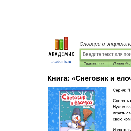
Словари и энциклоп
academic.ru
Толкования
Переводы
Книга:
«Снеговик и ело
Серия: "
Сделать 
Нужно вс
играть с
свою ком
Издатель