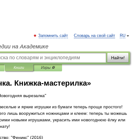
Запомнить сайт
Словарь на свой сайт
RU
едии на Академике
Найти!
Книги
Игры ⚽
чка. Книжка-мастерилка»
Новогодняя вырезалка"
веселые и яркие игрушки из бумаги теперь проще простого!
его лишь вооружиться ножницами и клеем: теперь ты можешь
воими новыми игрушками, украсить ими новогоднюю ёлку или
нату!
ство: "Феникс"
(2016)