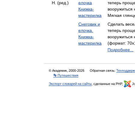
Н. (ред.)
елочка
теперь проще
Книжка-
вооружиться
мастерилка
Мягкая глянце
Снеговик и
Сделать весе
елочка.
теперь проще
Книжка-
вооружиться
мастерилка
(формат: 70x1
Подробнее...
© Академик, 2000-2026
Обратная связь:
Техподдерж
👣 Путешествия
Экспорт словарей на сайты
, сделанные на PHP,
Jo