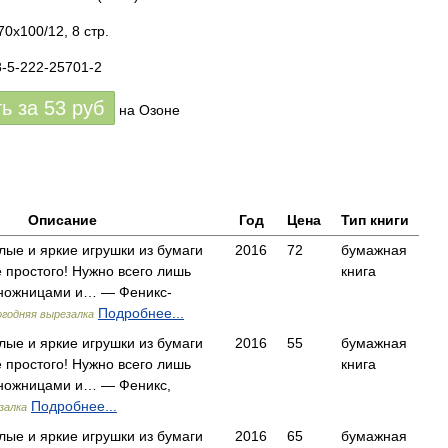
0x100/12, 8 стр.
8-5-222-25701-2
ть за
53
руб
на Озоне
Описание
Год
Цена
Тип книги
лые и яркие игрушки из бумаги
2016
72
бумажная
 простого! Нужно всего лишь
книга
 ножницами и… — Феникс-
Подробнее...
годняя вырезалка
лые и яркие игрушки из бумаги
2016
55
бумажная
 простого! Нужно всего лишь
книга
 ножницами и… — Феникс,
Подробнее...
залка
лые и яркие игрушки из бумаги
2016
65
бумажная