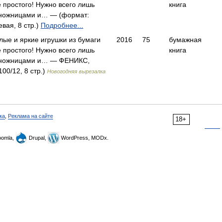
 простого! Нужно всего лишь
книга
 ножницами и… — (формат:
вая, 8 стр.)
Подробнее...
лые и яркие игрушки из бумаги
2016
75
бумажная
 простого! Нужно всего лишь
книга
 ножницами и… — ФЕНИКС,
00/12, 8 стр.)
Новогодняя вырезалка
ка
,
Реклама на сайте
18+
omla,
Drupal,
WordPress, MODx.