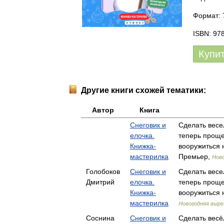
Формат: 7
ISBN: 97
Купи
Другие книги схожей тематики:
Автор
Книга
Снеговик и
Сделать весе
елочка.
теперь проще
Книжка-
вооружиться
мастерилка
Премьер,
Ново
Голобоков
Снеговик и
Сделать весе
Дмитрий
елочка.
теперь проще
Книжка-
вооружиться
мастерилка
Новогодняя выре
Соснина
Снеговик и
Сделать весё