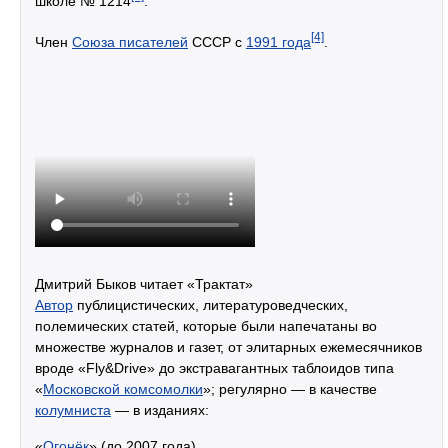
школе № 1214
.
[4]
Член
Союза писателей
СССР с
1991 года
.
Дмитрий Быков читает «Трактат»
Автор
публицистических, литературоведческих,
полемических статей, которые были напечатаны во
множестве журналов и газет, от элитарных ежемесячников
вроде «Fly&Drive» до экстравагантных таблоидов типа
«
Московской комсомолки
»; регулярно — в качестве
колумниста
— в изданиях:
«
Огонёк
» (до 2007 года),