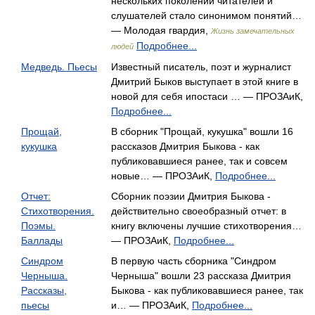
нескольких поколений читателей и
слушателей стало синонимом понятий…
— Молодая гвардия,
Жизнь замечательных
Подробнее...
людей
Медведь. Пьесы
Известный писатель, поэт и журналист
Дмитрий Быков выступает в этой книге в
новой для себя ипостаси … — ПРОЗАиК,
Подробнее...
Прощай,
В сборник "Прощай, кукушка" вошли 16
кукушка
рассказов Дмитрия Быкова - как
публиковавшиеся ранее, так и совсем
новые… — ПРОЗАиК,
Подробнее...
Отчет:
Сборник поэзии Дмитрия Быкова -
Стихотворения.
действительно своеобразный отчет: в
Поэмы.
книгу включены лучшие стихотворения…
Баллады
— ПРОЗАиК,
Подробнее...
Синдром
В первую часть сборника "Синдром
Черныша.
Черныша" вошли 23 рассказа Дмитрия
Рассказы,
Быкова - как публиковавшиеся ранее, так
пьесы
и… — ПРОЗАиК,
Подробнее...