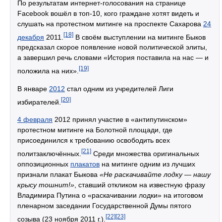
По результатам интернет-голосования на странице
Facebook вошёл в топ-10, кого граждане хотят видеть и
слушать на протестном митинге на проспекте Сахарова
24
[18]
декабря
2011.
В своём выступлении на митинге Быков
предсказал скорое появление новой политической элиты,
а завершил речь словами «История поставила на нас — и
[19]
положила на них».
В январе
2012
стал одним из учредителей Лиги
[20]
избирателей.
4 февраля
2012 принял участие в «антипутинском»
протестном митинге на Болотной площади, где
присоединился к требованию освободить всех
[21]
политзаключённых.
Среди множества оригинальных
оппозиционных
плакатов
на митинге одним из лучших
признали плакат Быкова
«Не раскачивайте лодку — нашу
крысу тошнит!»
, ставший откликом на известную фразу
Владимира Путина о «раскачивании лодки» на итоговом
пленарном заседании Государственной Думы пятого
[22]
[23]
созыва (23 ноября 2011 г.).