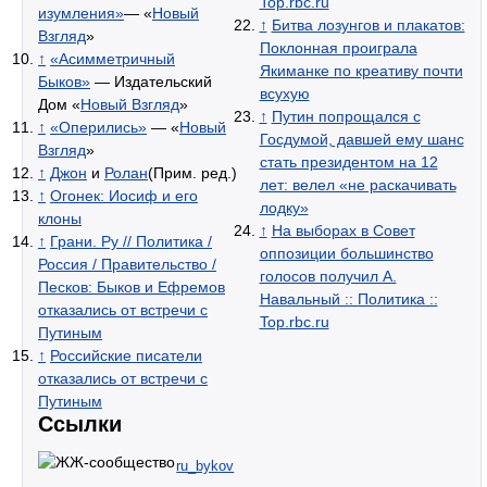
Top.rbc.ru
изумления»
— «
Новый
↑
Битва лозунгов и плакатов:
Взгляд
»
Поклонная проиграла
↑
«Асимметричный
Якиманке по креативу почти
Быков»
— Издательский
всухую
Дом «
Новый Взгляд
»
↑
Путин попрощался с
↑
«Оперились»
— «
Новый
Госдумой, давшей ему шанс
Взгляд
»
стать президентом на 12
↑
Джон
и
Ролан
(Прим. ред.)
лет: велел «не раскачивать
↑
Огонек: Иосиф и его
лодку»
клоны
↑
На выборах в Совет
↑
Грани. Ру // Политика /
оппозиции большинство
Россия / Правительство /
голосов получил А.
Песков: Быков и Ефремов
Навальный :: Политика ::
отказались от встречи с
Top.rbc.ru
Путиным
↑
Российские писатели
отказались от встречи с
Путиным
Ссылки
ru_bykov