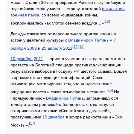
масс… Сталин 30 лет превращал Россию в скучнейшую и
гнуснейшую страну мира — страну, в которой
пятилетняя
военная пауза
, со всеми кошмарами войны,
[13]
воспринималась как глоток свежего воздуха…»
Дважды отказался от персонального приглашения на
встречу деятелей культуры с
Владимиром Путиным
7
[14]
[15]
октября
2009
и
29 апреля
2011
.
10 декабря
2011
— принял участие и выступал на митинге
протеста на Болотной площади против фальсификации
результатов выборов в Госдуму РФ шестого созыва. Вошёл
в оргкомитет следующих манифестаций. Свою
активизацию мотивировал тем, что «надоело такое
[16]
ощущение власти и такая атмосфера в стране».
На
«прямую линию»
Владимира Путина
, запомнившуюся
телезрителям репликой о бандерлогах, откликнулся
сатирическими стихами «Свежий закон джунглей»,
прозвучавшими
19 декабря
в эфире радиостанции «Эхо
[17]
Москвы».