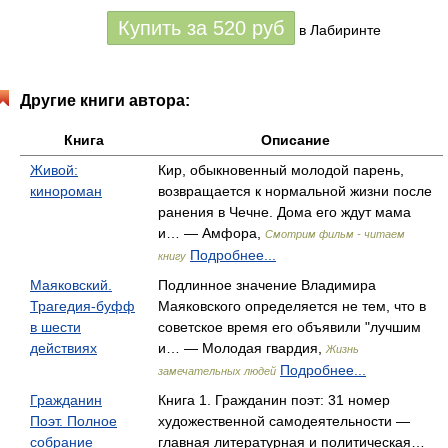
Купить за
520
руб
в Лабиринте
Другие книги автора:
Книга
Описание
Живой:
Кир, обыкновенный молодой парень,
кинороман
возвращается к нормальной жизни после
ранения в Чечне. Дома его ждут мама
и… — Амфора,
Смотрим фильм - читаем
Подробнее...
книгу
Маяковский.
Подлинное значение Владимира
Трагедия-буфф
Маяковского определяется не тем, что в
в шести
советское время его объявили "лучшим
действиях
и… — Молодая гвардия,
Жизнь
Подробнее...
замечательных людей
Гражданин
Книга 1. Гражданин поэт: 31 номер
Поэт. Полное
художественной самодеятельности —
собрание
главная литературная и политическая…