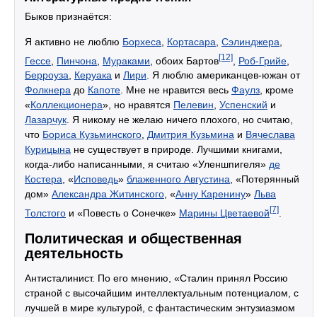
Быков признаётся:
Я активно не люблю
Борхеса
,
Кортасара
,
Сэлинджера
,
[12]
Гессе
,
Пинчона
,
Мураками
, обоих Бартов
,
Роб-Грийе
,
Берроуза
,
Керуака
и
Лири
. Я люблю американцев-южан от
Фолкнера
до
Капоте
. Мне не нравится весь
Фаулз
, кроме
«
Коллекционера
», но нравятся
Пелевин
,
Успенский
и
Лазарчук
. Я никому не желаю ничего плохого, но считаю,
что
Бориса Кузьминского
,
Дмитрия Кузьмина
и
Вячеслава
Курицына
не существует в природе. Лучшими книгами,
когда-либо написанными, я считаю «Уленшпигеля»
де
Костера
, «
Исповедь
»
блаженного Августина
, «Потерянный
дом»
Александра Житинского
, «
Анну Каренину
»
Льва
[7]
Толстого
и «Повесть о Сонечке»
Марины Цветаевой
.
Политическая и общественная
деятельность
Антисталинист. По его мнению, «Сталин принял Россию
страной с высочайшим интеллектуальным потенциалом, с
лучшей в мире культурой, с фантастическим энтузиазмом