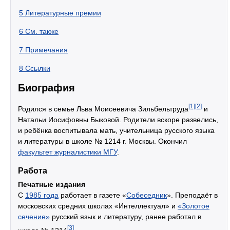
5
Литературные премии
6
См. также
7
Примечания
8
Ссылки
Биография
[1]
[2]
Родился в семье Льва Моисеевича Зильбельтруда
и
Натальи Иосифовны Быковой. Родители вскоре развелись,
и ребёнка воспитывала мать, учительница русского языка
и литературы в школе № 1214 г. Москвы. Окончил
факультет журналистики МГУ
.
Работа
Печатные издания
С
1985 года
работает в газете «
Собеседник
». Преподаёт в
московских средних школах «Интеллектуал» и
«Золотое
сечение»
русский язык и литературу, ранее работал в
[3]