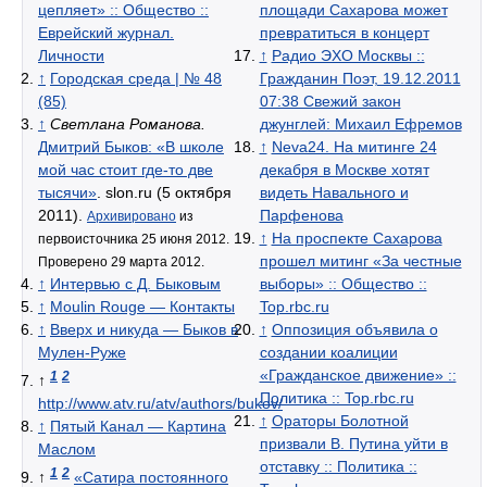
цепляет» :: Общество ::
площади Сахарова может
Еврейский журнал.
превратиться в концерт
Личности
↑
Радио ЭХО Москвы ::
↑
Городская среда | № 48
Гражданин Поэт, 19.12.2011
(85)
07:38 Свежий закон
↑
Светлана Романова.
джунглей: Михаил Ефремов
Дмитрий Быков: «В школе
↑
Neva24. На митинге 24
мой час стоит где-то две
декабря в Москве хотят
тысячи»
. slon.ru (5 октября
видеть Навального и
2011).
Парфенова
Архивировано
из
↑
На проспекте Сахарова
первоисточника 25 июня 2012.
прошел митинг «За честные
Проверено 29 марта 2012.
↑
Интервью с Д. Быковым
выборы» :: Общество ::
↑
Moulin Rouge — Контакты
Top.rbc.ru
↑
Вверх и никуда — Быков в
↑
Оппозиция объявила о
Мулен-Руже
создании коалиции
«Гражданское движение» ::
1
2
↑
Политика :: Top.rbc.ru
http://www.atv.ru/atv/authors/bukov/
↑
Ораторы Болотной
↑
Пятый Канал — Картина
призвали В. Путина уйти в
Маслом
отставку :: Политика ::
1
2
↑
«Сатира постоянного