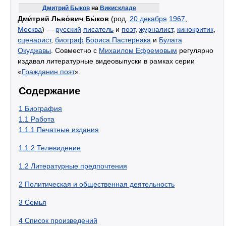
Дмитрий Быков
на
Викискладе
Дми́трий Льво́вич Бы́ков
(род.
20 декабря
1967
,
Москва
) —
русский
писатель
и
поэт
,
журналист
,
кинокритик
,
сценарист
,
биограф
Бориса Пастернака
и
Булата
Окуджавы
. Совместно с
Михаилом Ефремовым
регулярно
издавал литературные видеовыпуски в рамках серии
«
Гражданин поэт
».
Содержание
1
Биография
1.1
Работа
1.1.1
Печатные издания
1.1.2
Телевидение
1.2
Литературные предпочтения
2
Политическая и общественная деятельность
3
Семья
4
Список произведений