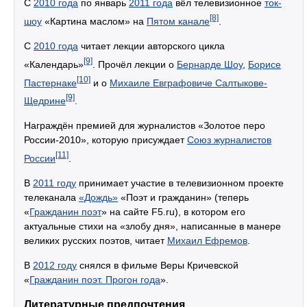
C
2010 года
по январь
2011 года
вёл телевизионное
ток-
[8]
шоу
«Картина маслом» на
Пятом канале
.
С
2010 года
читает лекции авторского цикла
[9]
«Календарь»
. Прочёл лекции о
Бернарде Шоу
,
Борисе
[10]
Пастернаке
и о
Михаиле Евграфовиче Салтыкове-
[9]
Щедрине
.
Награждён премией для журналистов «Золотое перо
России-2010», которую присуждает
Союз журналистов
[11]
России
.
В
2011 году
принимает участие в телевизионном проекте
телеканала
«Дождь»
«Поэт и гражданин» (теперь
«
Гражданин поэт
» на сайте F5.ru), в котором его
актуальные стихи на «злобу дня», написанные в манере
великих русских поэтов, читает
Михаил Ефремов
.
В
2012 году
снялся в фильме Веры Кричевской
«
Гражданин поэт. Прогон года
».
Литературные предпочтения