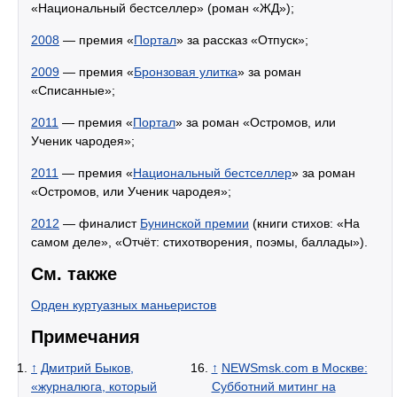
«Национальный бестселлер» (роман «ЖД»);
2008
— премия «
Портал
» за рассказ «Отпуск»;
2009
— премия «
Бронзовая улитка
» за роман
«Списанные»;
2011
— премия «
Портал
» за роман «Остромов, или
Ученик чародея»;
2011
— премия «
Национальный бестселлер
» за роман
«Остромов, или Ученик чародея»;
2012
— финалист
Бунинской премии
(книги стихов: «На
самом деле», «Отчёт: стихотворения, поэмы, баллады»).
См. также
Орден куртуазных маньеристов
Примечания
↑
Дмитрий Быков,
↑
NEWSmsk.com в Москве:
«журналюга, который
Субботний митинг на