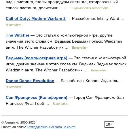
виды листинга, этапы процедуры листинга, котировальный
список листинга, делистинг… …
Энциклопедия инвестора
Call of Duty: Modern Warfare 2
— Разработчик Infinity Ward …
Википедия
The Witcher
— Это статья о компьютерной игре, другие
значения этого слова см. Ведьмак Ведьмак польск. Wiedźmin
англ. The Witcher Разработчик …
Википедия
Ведьмак (компьютерная игра)
— Это статья о компьютерной
игре, другие значения этого слова см. Ведьмак Ведьмак польск.
Wiedźmin англ. The Witcher Разработчик …
Википедия
Dance Dance Revolution
— Разработчик Konami Издатель …
Википедия
Сан-Франциско (Калифорния)
— Город Сан Франциско San
Francisco Флаг Герб …
Википедия
© Академик, 2000-2026
18+
Обратная связь:
Техподдержка
,
Реклама на сайте