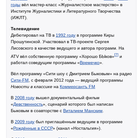
годы
вёл мастер-класс «Журналистское мастерство» в
Институте Журналистики и Литературного Творчества
(ИЖЛТ).
Телевидение
Дебютировал на ТВ в
1992 году
в программе Киры
Прошутинской. Участвовал в ТВ-проекте Сергея
Лисовского в качестве ведущего и автора программ. На
[7]
ATV вёл собственную программу «Хорошо БЫков»
и
работал соведущим программы «
Времечко
».
Вёл программу «Сити шоу с Дмитрием Быковым» на радио
Сити-FM
, с февраля 2012 года — ведущий программы
Новости в классике
на
Коммерсантъ FM
В
2008 году
вышел документальный фильм
«
Девственность
», сценарий которого был написан
Быковым в соавторстве с
Виталием Манским
.
В
2009 году
был приглашённым ведущим в программе
«
Рождённые в СССР
» (канал «Ностальгия»).