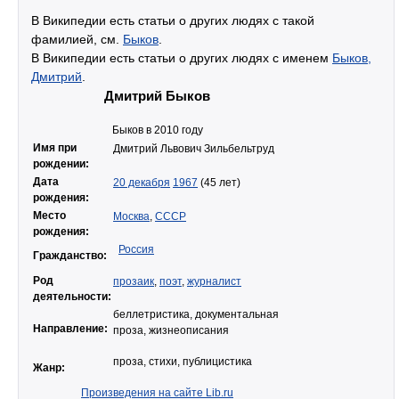
В Википедии есть статьи о других людях с такой
фамилией, см.
Быков
.
В Википедии есть статьи о других людях с именем
Быков,
Дмитрий
.
Дмитрий Быков
Быков в 2010 году
Имя при
Дмитрий Львович Зильбельтруд
рождении:
Дата
20 декабря
1967
(45 лет)
рождения:
Место
Москва
,
СССР
рождения:
Россия
Гражданство:
Род
прозаик
,
поэт
,
журналист
деятельности:
беллетристика, документальная
Направление:
проза, жизнеописания
проза, стихи, публицистика
Жанр:
Произведения на сайте Lib.ru