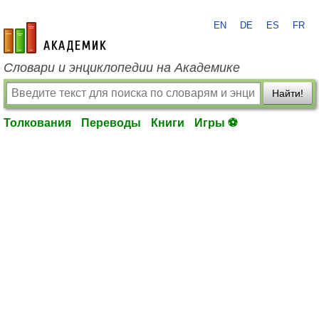
EN
DE
ES
FR
academic.ru
Словари и энциклопедии на Академике
Найти!
Толкования
Переводы
Книги
Игры ⚽