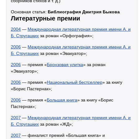
сборников стихов и т. д.)
Основная статья:
Библиография Дмитрия Быкова
Литературные премии
2004
—
Международная литературная премия имени А. и
Б. Стругацких
за роман «Орфография»;
2006
—
Международная литературная премия имени А. и
Б. Стругацких
за роман «Эвакуатор»;
2006
— премия «
Бронзовая улитка
» за роман
«Эвакуатор»;
2006
— премия «
Национальный бестселлер
» за книгу
«Борис Пастернак»;
2006
— премия «
Большая книга
» за книгу «Борис
Пастернак»;
2007
—
Международная литературная премия имени А. и
Б. Стругацких
за роман «ЖД»;
2007
— финалист премий «Большая книга» и