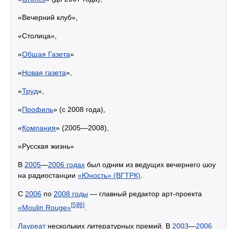
«Вечерний клуб»,
«Столица»,
«
Общая Газета
»
«
Новая газета
»,
«
Труд
»,
«
Профиль
» (с 2008 года),
«
Компания
» (2005—2008),
«Русская жизнь»
В
2005
—
2006 годах
был одним из ведущих вечернего шоу
на радиостанции
«Юность» (ВГТРК)
.
С
2006
по
2008 годы
— главный редактор арт-проекта
[5]
[6]
«Moulin Rouge»
.
Лауреат
нескольких литературных премий. В
2003
—
2006