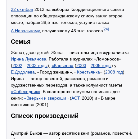
22 октября
2012 на выборах Координационного совета
оппозиции по общегражданскому списку занял второе
место, набрав 38,5 тыс. голосов, уступив только
[24]
А.Навальному
, получившему 43 тыс. голосов
.
Семья
Женат, двое детей. Жена — писательница и журналистка
Ирина Лукьянова
. Работала в журналах «Ломоносов»
(
2002
—
2003 годы
),
«Карьера»
(
2003
—
2005 годы
) у
Е.Додолева
, «Город женщин», «
Крестьянка
» (
2008 год
).
Ирина — автор повестей, рассказов, романов и
художественных переводов, а также колумнист газеты
«Собеседник»
. В соавторстве с мужем написаны две
книги:
«Зверьки и зверюши»
(
АСТ
, 2010) и «В мире
животиков» (2001).
Список произведений
Дмитрий Быков — автор десятков книг (романов, повестей,