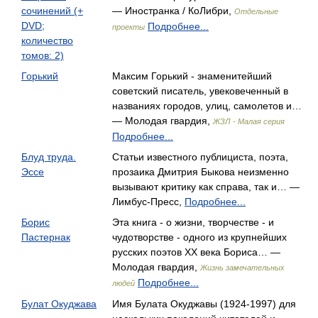
сочинений (+
— Иностранка / КоЛибри,
Отдельные
DVD;
Подробнее...
проекты
количество
томов: 2)
Горький
Максим Горький - знаменитейший
советский писатель, увековеченный в
названиях городов, улиц, самолетов и…
— Молодая гвардия,
ЖЗЛ - Малая серия
Подробнее...
Блуд труда.
Статьи известного публициста, поэта,
Эссе
прозаика Дмитрия Быкова неизменно
вызывают критику как справа, так и… —
Лимбус-Пресс,
Подробнее...
Борис
Эта книга - о жизни, творчестве - и
Пастернак
чудотворстве - одного из крупнейших
русских поэтов XX века Бориса… —
Молодая гвардия,
Жизнь замечательных
Подробнее...
людей
Булат Окуджава
Имя Булата Окуджавы (1924-1997) для