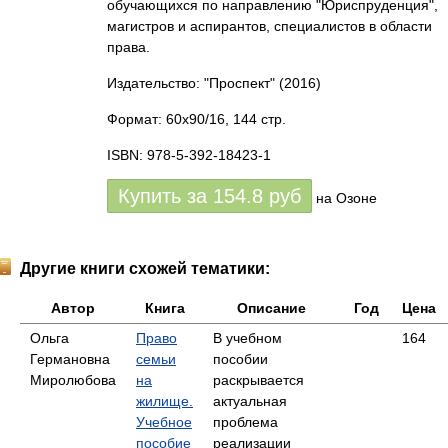
обучающихся по направлению "Юриспруденция",
магистров и аспирантов, специалистов в области
права.
Издательство: "Проспект"
(2016)
Формат: 60x90/16, 144 стр.
ISBN: 978-5-392-18423-1
Купить за
154.8
руб
на Озоне
Другие книги схожей тематики:
Автор
Книга
Описание
Год
Цена
Ольга
Право
В учебном
164
Германовна
семьи
пособии
Миролюбова
на
раскрывается
жилище.
актуальная
Учебное
проблема
пособие
реализации