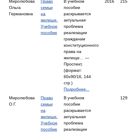
Миролюбова
Право
В учебном
2016
215
Ольга
семьи
пособии
Германовна
на
раскрывается
жилище.
актуальная
Учебное
проблема
пособие
реализации
гражданам
конституционного
права на
жилище… —
Проспект,
(формат:
60x90/16, 144
стр.)
Подробнее...
Миролюбова
Право
В учебном
129
О.Г.
семьи
пособии
на
раскрывается
жилище.
актуальная
Учебное
проблема
пособие
реализации