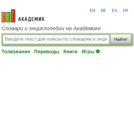
EN
DE
ES
FR
academic.ru
Словари и энциклопедии на Академике
Найти!
Толкования
Переводы
Книги
Игры ⚽