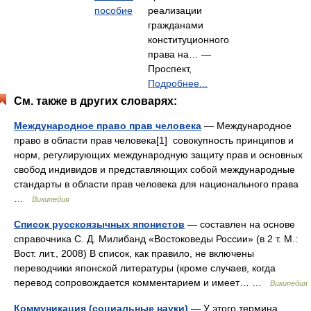
пособие
реализации
гражданами
конституционного
права на… —
Проспект,
Подробнее...
См. также в других словарях:
Международное право прав человека
— Международное
право в области прав человека[1] совокупность принципов и
норм, регулирующих международную защиту прав и основных
свобод индивидов и представляющих собой международные
стандарты в области прав человека для национального права
…
Википедия
Список русскоязычных японистов
— составлен на основе
справочника С. Д. Милибанд «Востоковеды России» (в 2 т. М.:
Вост. лит., 2008) В список, как правило, не включены
переводчики японской литературы (кроме случаев, когда
перевод сопровождается комментарием и имеет… …
Википедия
Коммуникация (социальные науки)
— У этого термина