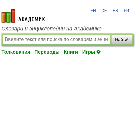
EN
DE
ES
FR
academic.ru
Словари и энциклопедии на Академике
Найти!
Толкования
Переводы
Книги
Игры ⚽