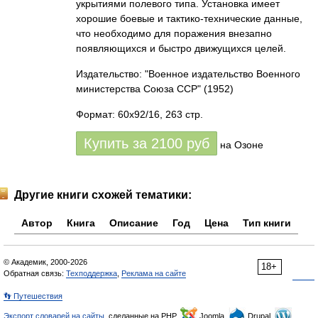
укрытиями полевого типа. Установка имеет
хорошие боевые и тактико-технические данные,
что необходимо для поражения внезапно
появляющихся и быстро движущихся целей.
Издательство: "Военное издательство Военного
министерства Союза ССР"
(1952)
Формат: 60x92/16, 263 стр.
Купить за
2100
руб
на Озоне
Другие книги схожей тематики:
Автор
Книга
Описание
Год
Цена
Тип книги
© Академик, 2000-2026
18+
Обратная связь:
Техподдержка
,
Реклама на сайте
👣 Путешествия
Экспорт словарей на сайты
, сделанные на PHP,
Joomla,
Drupal,