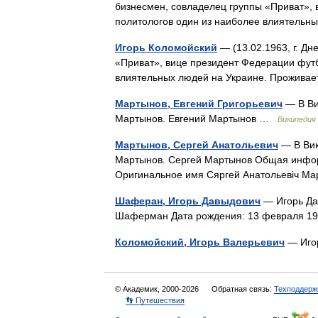
бизнесмен, совладелец группы «Приват»,
политологов один из наиболее влиятель
Игорь Коломойский
— (13.02.1963, г. Д
«Приват», вице президент Федерации фут
влиятельных людей на Украине. Прожива
Мартынов, Евгений Григорьевич
— В Ви
Мартынов. Евгений Мартынов …
Википедия
Мартынов, Сергей Анатольевич
— В Вик
Мартынов. Сергей Мартынов Общая инфо
Оригинальное имя Сяргей Анатольевіч 
Шаферан, Игорь Давыдович
— Игорь Да
Шаферман Дата рождения: 13 февраля 19
Коломойский, Игорь Валерьевич
— Игор
© Академик, 2000-2026
Обратная связь:
Техподдерж
👣 Путешествия