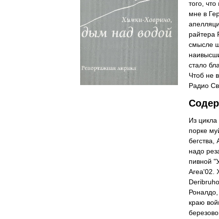
того, чт
мне в Ге
апелляци
райтера 
смысле ш
наивысши
стало бл
Чтоб не 
Радио С
Содер
Из цикла
порке муй
бегства,
надо реза
пивной "
Area'02.
Deribruh
Роналдо,
краю вой
березово