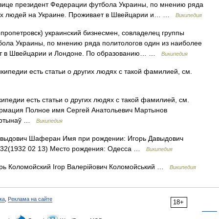
 вице президент Федерации футбола Украины, по мнению ряда
ных людей на Украине. Проживает в Швейцарии и… …
Википедия
непропетровск) украинский бизнесмен, совладелец группы
бола Украины, по мнению ряда политологов один из наиболее
ет в Швейцарии и Лондоне. По образованию… …
Википедия
кипедии есть статьи о других людях с такой фамилией, см.
ипедии есть статьи о других людях с такой фамилией, см.
рмация Полное имя Сергей Анатольевич Мартынов
Мартынаў …
Википедия
выдович Шаферан Имя при рождении: Игорь Давыдович
32(1932 02 13) Место рождения: Одесса …
Википедия
ь Коломойский Ігор Валерійович Коломойський …
Википедия
ка
,
Реклама на сайте
18+