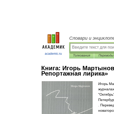
Словари и энциклоп
academic.ru
Толкования
Переводы
Книга:
Игорь Мартынов
Репортажная лирика»
Игорь Ма
журналах
"Октябрь
Петербур
. Переве
новаторс