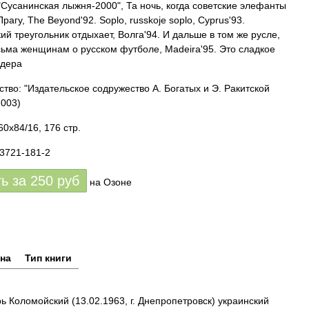
 "Сусанинская лыжня-2000", Та ночь, когда советские элефанты
рагу, The Beyond'92. Soplo, russkoje soplo, Cyprus'93.
ий треугольник отдыхает, Волга'94. И дальше в том же русле,
ьма женщинам о русском футболе, Madeira'95. Это сладкое
адера
ство: "Издательское содружество А. Богатых и Э. Ракитской
003)
0x84/16, 176 стр.
93721-181-2
ть за
250
руб
на Озоне
на
Тип книги
 Коломойский (13.02.1963, г. Днепропетровск) украинский