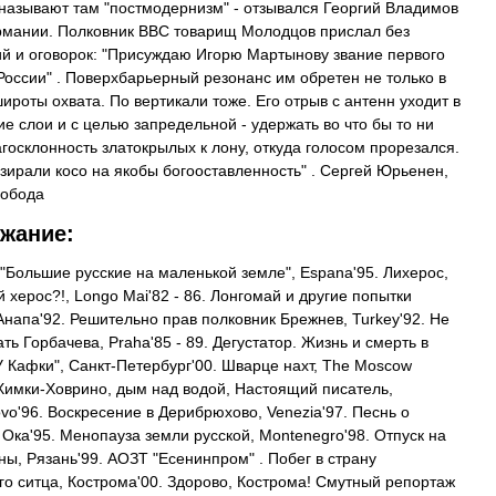
о называют там "постмодернизм" - отзывался Георгий Владимов
рмании. Полковник ВВС товарищ Молодцов прислал без
й и оговорок: "Присуждаю Игорю Мартынову звание первого
России" . Поверхбарьерный резонанс им обретен не только в
ироты охвата. По вертикали тоже. Его отрыв с антенн уходит в
е слои и с целью запредельной - удержать во что бы то ни
агосклонность златокрылых к лону, откуда голосом прорезался.
взирали косо на якобы богооставленность" . Сергей Юрьенен,
вобода
жание:
 "Большие русские на маленькой земле", Espana'95. Лихерос,
 херос?!, Longo Mai'82 - 86. Лонгомай и другие попытки
 Анапа'92. Решительно прав полковник Брежнев, Turkey'92. Не
ть Горбачева, Praha'85 - 89. Дегустатор. Жизнь и смерть в
У Кафки", Санкт-Петербург'00. Шварце нахт, The Moscow
 Химки-Ховрино, дым над водой, Настоящий писатель,
ovo'96. Воскресение в Дерибрюхово, Venezia'97. Песнь о
 Ока'95. Менопауза земли русской, Montenegro'98. Отпуск на
ны, Рязань'99. АОЗТ "Есенинпром" . Побег в страну
го ситца, Кострома'00. Здорово, Кострома! Смутный репортаж