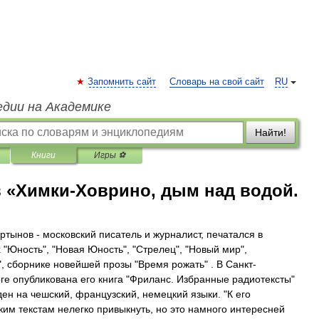
Запомнить сайт
Словарь на свой сайт
RU
едии на Академике
Найти!
Книги
Игры ⚽
 «Химки-Ховрино, дым над водой.
ртынов - московский писатель и журналист, печатался в
 "Юность", "Новая Юность", "Стрелец", "Новый мир",
", сборнике новейшей прозы "Время рожать" . В Санкт-
ге опубликована его книга "Фриланс. Избранные радиотексты"
ден на чешский, французский, немецкий языки. "К его
ким текстам нелегко привыкнуть, но это намного интересней