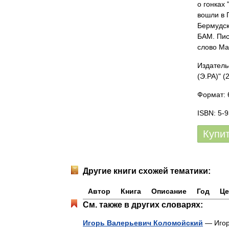
о гонках
вошли в П
Бермудск
БАМ. Пис
слово М
Издатель
(Э.РА)"
(2
Формат: 6
ISBN: 5-
Купи
Другие книги схожей тематики:
Автор
Книга
Описание
Год
Це
См. также в других словарях:
Игорь Валерьевич Коломойский
— Игорь