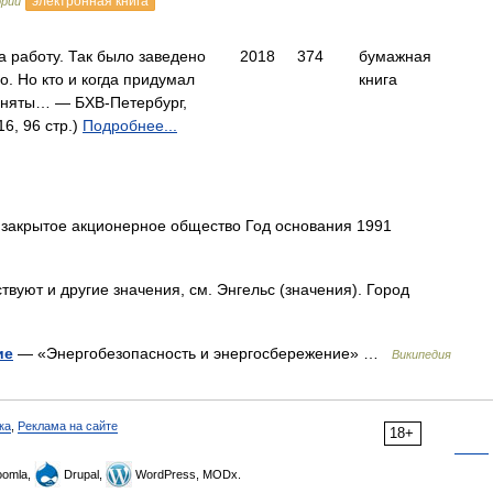
электронная книга
ории
а работу. Так было заведено
2018
374
бумажная
. Но кто и когда придумал
книга
заняты… — БХВ-Петербург,
6, 96 стр.)
Подробнее...
закрытое акционерное общество Год основания 1991
вуют и другие значения, см. Энгельс (значения). Город
ие
— «Энергобезопасность и энергосбережение» …
Википедия
ка
,
Реклама на сайте
18+
omla,
Drupal,
WordPress, MODx.