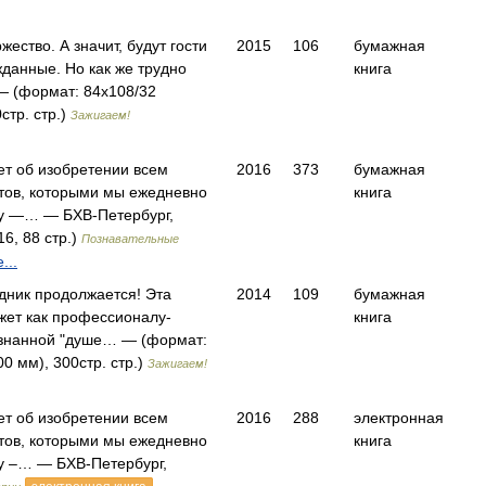
ество. А значит, будут гости
2015
106
бумажная
данные. Но как же трудно
книга
— (формат: 84x108/32
стр. стр.)
Зажигаем!
ет об изобретении всем
2016
373
бумажная
тов, которыми мы ежедневно
книга
ту —… — БХВ-Петербург,
6, 88 стр.)
Познавательные
...
дник продолжается! Эта
2014
109
бумажная
жет как профессионалу-
книга
изнанной "душе… — (формат:
0 мм), 300стр. стр.)
Зажигаем!
ет об изобретении всем
2016
288
электронная
тов, которыми мы ежедневно
книга
у –… — БХВ-Петербург,