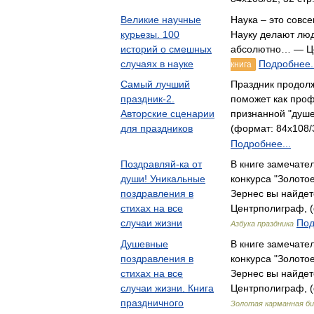
Великие научные
Наука – это совсем
курьезы. 100
Науку делают люд
историй о смешных
абсолютно… — Ц
случаях в науке
Подробнее..
книга
Самый лучший
Праздник продолж
праздник-2.
поможет как проф
Авторские сценарии
признанной "душ
для праздников
(формат: 84x108/3
Подробнее...
Поздравляй-ка от
В книге замечате
души! Уникальные
конкурса "Золото
поздравления в
Зернес вы найде
стихах на все
Центрполиграф, (
случаи жизни
Под
Азбука праздника
Душевные
В книге замечате
поздравления в
конкурса "Золото
стихах на все
Зернес вы найде
случаи жизни. Книга
Центрполиграф, (
праздничного
Золотая карманная б