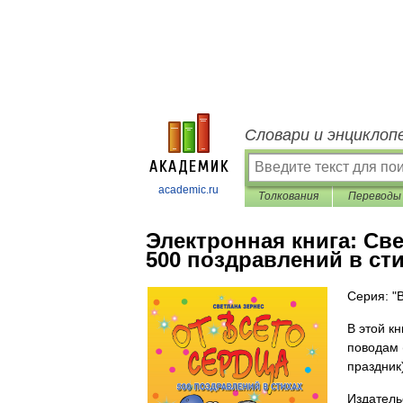
Словари и энциклоп
academic.ru
Толкования
Переводы
Электронная книга:
Све
500 поздравлений в ст
Серия: "
В этой к
поводам 
праздник
Издатель