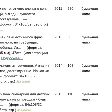
 не то, от чего клонит в сон.
2011
250
бумажная
и, а люди - существа
книга
едсказуемые… —
формат: 84x108/32, 320 стр.)
..
шей речи есть много фраз,
2013
50
бумажная
рослого, но требующих
книга
ребенка. Из… — (формат:
05 мм), 47стр. (иллюстрации)
Подробнее...
я
лижается торжество. А значит,
2014
103
бумажная
огие, долгожданные. Но как же
книга
— (формат: 84x108/32
стр. стр.)
Зажигаем!
тивных сценариев для детских
2015
116
бумажная
мым разным поводам - будь
книга
я… — (формат: 84x108/32
стр. стр.)
Зажигаем!