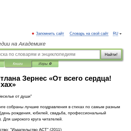
Запомнить сайт
Словарь на свой сайт
RU
едии на Академике
Найти!
Книги
Игры ⚽
тлана Зернес «От всего сердца!
ихах»
Веселье от души"
ниге собраны лучшие поздравления в стихах по самым разным
(день рождения, юбилей, свадьба, профессиональный
). Для широкого круга читателей.
ство: "Издательство АСТ"
(2011)