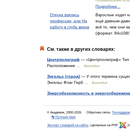
Познавательные ист
Подробнее...
Откуда взялись
Взрослые ходят н
профессии, или На
ещё давным-давно
работу в глубь веков
всё то, чем они 
(формат: 84x108/1
См. также в других словарях:
Центрполиграф
— «Центрполиграф» Тип 
Расположение …
Википедия
Энгельс (город)
— У этого термина сущест
Энгельс Флаг Герб …
Википедия
Энергобезопасность и энергосбережен
© Академик, 2000-2026
Обратная связь:
Техподдерж
👣 Путешествия
Экспорт словарей на сайты
, сделанные на PHP,
Jo