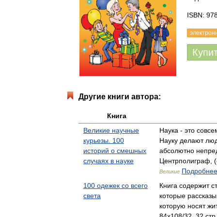
ISBN: 97
электрон
Купи
Другие книги автора:
Книга
Великие научные
Наука - это совсем
курьезы. 100
Науку делают люд
историй о смешных
абсолютно непр
случаях в науке
Центрполиграф, (
Подробнее.
Великие
100 одежек со всего
Книга содержит с
света
которые рассказы
которую носят ж
84x108/32, 32 стр