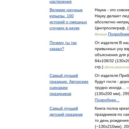
настроения
Великие научные
Наука - это совсем
курьезы. 100
Науку делают люд
историй о смешных
абсолютно непр
случаях в науке
Центрполиграф, (
Подробнее.
Великие
Почему ты так
От издателя:В на
сказал?
привычных уху вз
объяснения для 
84x108/32 (130х2
стр.)
Школа развити
Самый лучший
От издателя:Приб
праздник. Авторские
будут гости - дор
сценарии
трудно иногда… 
праздников
(130х200 мм), 299
Подробнее...
Самый лучший
Книга полна креа
детский праздник
праздников по са
то день рождени
(~130x210мм), 208