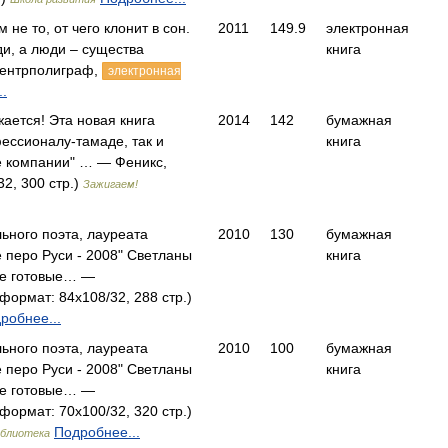
 не то, от чего клонит в сон.
2011
149.9
электронная
и, а люди – существа
книга
ентрполиграф,
электронная
.
ается! Эта новая книга
2014
142
бумажная
ессионалу-тамаде, так и
книга
е компании" … — Феникс,
2, 300 стр.)
Зажигаем!
льного поэта, лауреата
2010
130
бумажная
е перо Руси - 2008" Светланы
книга
те готовые… —
формат: 84x108/32, 288 стр.)
робнее...
льного поэта, лауреата
2010
100
бумажная
е перо Руси - 2008" Светланы
книга
те готовые… —
формат: 70x100/32, 320 стр.)
Подробнее...
иблиотека