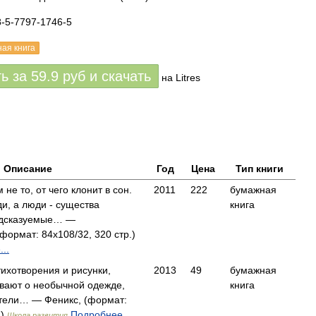
8-5-7797-1746-5
ная книга
ть за
59.9
руб
и скачать
на Litres
Описание
Год
Цена
Тип книги
 не то, от чего клонит в сон.
2011
222
бумажная
и, а люди - существа
книга
едсказуемые… —
формат: 84x108/32, 320 стр.)
..
тихотворения и рисунки,
2013
49
бумажная
вают о необычной одежде,
книга
ители… — Феникс, (формат:
.)
Подробнее...
Школа развития