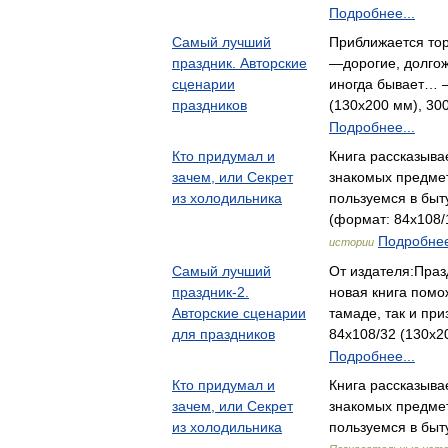
Подробнее...
Самый лучший
Приближается торж
праздник. Авторские
—дорогие, долгож
сценарии
иногда бывает… 
праздников
(130х200 мм), 300
Подробнее...
Кто придумал и
Книга рассказыва
зачем, или Секрет
знакомых предме
из холодильника
пользуемся в бы
(формат: 84x108/1
Подробнее
истории
Самый лучший
От издателя:Праз
праздник-2.
новая книга помо
Авторские сценарии
тамаде, так и пр
для праздников
84x108/32 (130х20
Подробнее...
Кто придумал и
Книга рассказыва
зачем, или Секрет
знакомых предме
из холодильника
пользуемся в быт