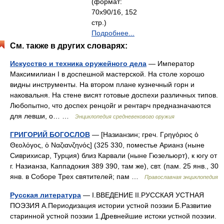
(формат:
70x90/16, 152
стр.)
Подробнее...
См. также в других словарях:
Искусство и техника оружейного дела
— Император
Максимилиан I в доспешной мастерской. На столе хорошо
видны инструменты. На втором плане кузнечный горн и
наковальня. На стене висят готовые доспехи различных типов.
Любопытно, что доспех ренцойг и рентарч предназначаются
для левши, о… …
Энциклопедия средневекового оружия
ГРИГОРИЙ БОГОСЛОВ
— [Назианзин; греч. Γρηγόριος ὁ
Θεολόγος, ὁ Ναζιανζηνός] (325 330, поместье Арианз (ныне
Сиврихисар, Турция) близ Карвали (ныне Гюзельюрт), к югу от
г. Назианза, Каппадокия 389 390, там же), свт. (пам. 25 янв., 30
янв. в Соборе Трех святителей; пам …
Православная энциклопедия
Русская литература
— I.ВВЕДЕНИЕ II.РУССКАЯ УСТНАЯ
ПОЭЗИЯ А.Периодизация истории устной поэзии Б.Развитие
старинной устной поэзии 1.Древнейшие истоки устной поэзии.