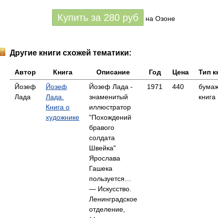
Купить за
280
руб
на Озоне
Другие книги схожей тематики:
Автор
Книга
Описание
Год
Цена
Тип к
Йозеф
Йозеф
Йозеф Лада -
1971
440
бума
Лада
Лада.
знаменитый
книга
Книга о
иллюстратор
художнике
"Похождений
бравого
солдата
Швейка"
Ярослава
Гашека
пользуется…
— Искусство.
Ленинградское
отделение,