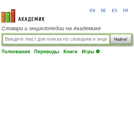
EN
DE
ES
FR
academic.ru
Словари и энциклопедии на Академике
Найти!
Толкования
Переводы
Книги
Игры ⚽