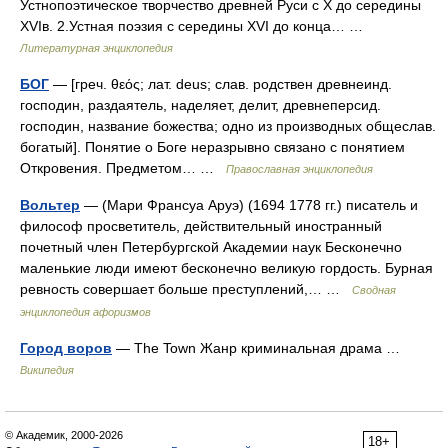
Устнопоэтическое творчество древней Руси с X до середины
XVIв. 2.Устная поэзия с середины XVI до конца… …
Литературная энциклопедия
БОГ
— [греч. θεός; лат. deus; слав. родствен древнеинд.
господин, раздаятель, наделяет, делит, древнеперсид.
господин, название божества; одно из производных общеслав.
богатый]. Понятие о Боге неразрывно связано с понятием
Откровения. Предметом… …
Православная энциклопедия
Вольтер
— (Мари Франсуа Аруэ) (1694 1778 гг.) писатель и
философ просветитель, действительный иностранный
почетный член Петербургской Академии наук Бесконечно
маленькие люди имеют бесконечно великую гордость. Бурная
ревность совершает больше преступлений,… …
Сводная
энциклопедия афоризмов
Город воров
— The Town Жанр криминальная драма …
Википедия
© Академик, 2000-2026
18+