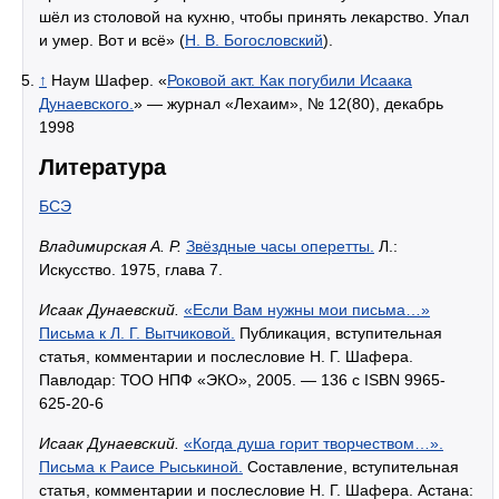
шёл из столовой на кухню, чтобы принять лекарство. Упал
и умер. Вот и всё» (
Н. В. Богословский
).
↑
Наум Шафер. «
Роковой акт. Как погубили Исаака
Дунаевского.
» — журнал «Лехаим», № 12(80), декабрь
1998
Литература
БСЭ
Владимирская А. Р.
Звёздные часы оперетты.
Л.:
Искусство. 1975, глава 7.
Исаак Дунаевский.
«Если Вам нужны мои письма…»
Письма к Л. Г. Вытчиковой.
Публикация, вступительная
статья, комментарии и послесловие Н. Г. Шафера.
Павлодар: ТОО НПФ «ЭКО», 2005. — 136 с ISBN 9965-
625-20-6
Исаак Дунаевский.
«Когда душа горит творчеством…».
Письма к Раисе Рыськиной.
Составление, вступительная
статья, комментарии и послесловие Н. Г. Шафера. Астана: