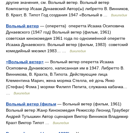
другие значения, см. Вольный ветер. Вольный ветер
Композитор Исаак Дунаевский Автор(ы) либретто В. Винников,
В. Крахт, В. Типот Год создания 1947 «Вольный в …
Википедия
Вольный ветер
— (оперетта) оперетта Исаака Осиповича
Дунаевского (1947 год) Вольный ветер (фильм, 1961)
советская кинокомедия 1961 года по одноимённой оперетте
Исаака Дунаевского. Вольный ветер (фильм, 1983) советский
комедийный мюзикл 1983… …
Википедия
«Вольный ветер»
— Вольный ветер оперетта Исаака
Осиповича Дунаевского, написанная им в 1947. Либретто В.
Винникова, В. Крахта, В.Типота. Действующие лица
Клементина Марич, жена моряка Стелла, её дочь Янко
(Стефан) Фома } моряки Филипп Пепита, служанка кабачка…
…
Википедия
Вольный ветер (фильм
— Вольный ветер (фильм, 1961)
Вольный ветер Жанр Кинокомедия Режиссёр Леонид Трауберг
Андрей Тутышкин Автор сценария Виктор Винников Владимир
Крахт Виктор Типот …
Википедия