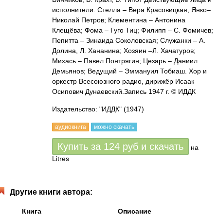
исполнители: Стелла – Вера Красовицкая; Янко–
Николай Петров; Клементина – Антонина
Клещёва; Фома – Гуго Тиц; Филипп – С. Фомичев;
Пепитта – Зинаида Соколовская; Служанки – А.
Долина, Л. Хананина; Хозяин –Л. Хачатуров;
Михась – Павел Понтрягин; Цезарь – Даниил
Демьянов; Ведущий – Эммануил Тобиаш. Хор и
оркестр Всесоюзного радио, дирижёр Исаак
Осипович Дунаевский.Запись 1947 г. © ИДДК
Издательство: "ИДДК"
(1947)
аудиокнига
можно скачать
Купить за
124
руб
и скачать
на
Litres
Другие книги автора:
Книга
Описание