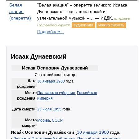
Белая
"Белая акация" – оперетта великого Исаака
акация
Дунаевского – насыщена яркой и
(оперетта)
увлекательной музыкой –… — ИДДК,
из архива
аудиокнига
можно скачать
Гостелерадиофонда
Подробнее...
Исаак Дунаевский
Исаак Осипович Дунаевский
Советский композитор
Дата
30 января
1900
года
рождения:
Место
Полтавская губерния
,
Российская
рождения:
империя
Дата смерти:
25 июля
1955
года
Место
Москва
,
СССР
смерти:
Исаа́к О́сипович Дунае́вский
(
30 января
1900
года,
г.
Лохвица
Полтавской губернии
,
Российская империя