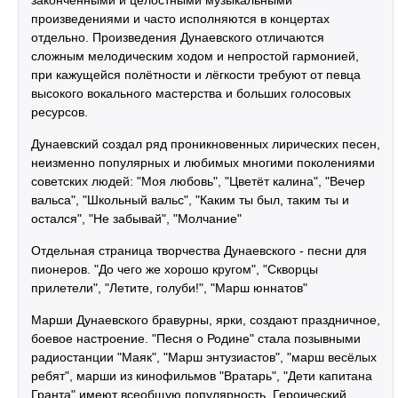
произведениями и часто исполняются в концертах
отдельно. Произведения Дунаевского отличаются
сложным мелодическим ходом и непростой гармонией,
при кажущейся полётности и лёгкости требуют от певца
высокого вокального мастерства и больших голосовых
ресурсов.
Дунаевский создал ряд проникновенных лирических песен,
неизменно популярных и любимых многими поколениями
советских людей: "Моя любовь", "Цветёт калина", "Вечер
вальса", "Школьный вальс", "Каким ты был, таким ты и
остался", "Не забывай", "Молчание"
Отдельная страница творчества Дунаевского - песни для
пионеров. "До чего же хорошо кругом", "Скворцы
прилетели", "Летите, голуби!", "Марш юннатов"
Марши Дунаевского бравурны, ярки, создают праздничное,
боевое настроение. "Песня о Родине" стала позывными
радиостанции "Маяк", "Марш энтузиастов", "марш весёлых
ребят", марши из кинофильмов "Вратарь", "Дети капитана
Гранта" имеют всеобщую популярность. Героический