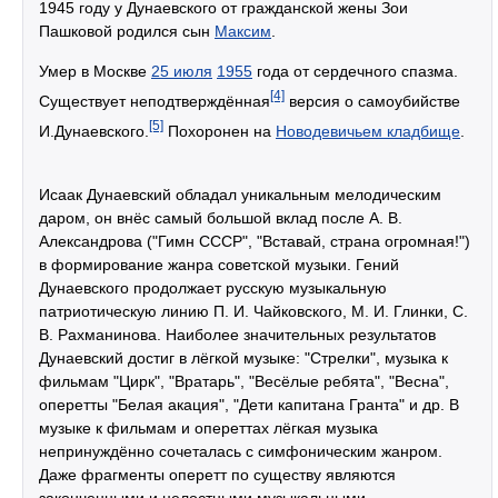
1945 году у Дунаевского от гражданской жены Зои
Пашковой родился сын
Максим
.
Умер в Москве
25 июля
1955
года от сердечного спазма.
[4]
Существует неподтверждённая
версия о самоубийстве
[5]
И.Дунаевского.
Похоронен на
Новодевичьем кладбище
.
Исаак Дунаевский обладал уникальным мелодическим
даром, он внёс самый большой вклад после А. В.
Александрова ("Гимн СССР", "Вставай, страна огромная!")
в формирование жанра советской музыки. Гений
Дунаевского продолжает русскую музыкальную
патриотическую линию П. И. Чайковского, М. И. Глинки, С.
В. Рахманинова. Наиболее значительных результатов
Дунаевский достиг в лёгкой музыке: "Стрелки", музыка к
фильмам "Цирк", "Вратарь", "Весёлые ребята", "Весна",
оперетты "Белая акация", "Дети капитана Гранта" и др. В
музыке к фильмам и опереттах лёгкая музыка
непринуждённо сочеталась с симфоническим жанром.
Даже фрагменты оперетт по существу являются
законченными и целостными музыкальными