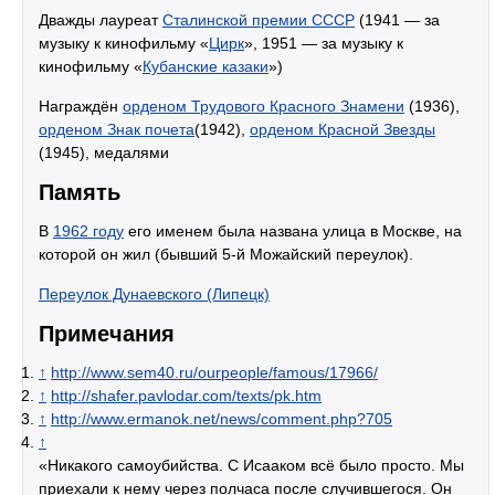
Дважды лауреат
Сталинской премии СССР
(1941 — за
музыку к кинофильму «
Цирк
», 1951 — за музыку к
кинофильму «
Кубанские казаки
»)
Награждён
орденом Трудового Красного Знамени
(1936),
орденом Знак почета
(1942),
орденом Красной Звезды
(1945), медалями
Память
В
1962 году
его именем была названа улица в Москве, на
которой он жил (бывший 5-й Можайский переулок).
Переулок Дунаевского (Липецк)
Примечания
↑
http://www.sem40.ru/ourpeople/famous/17966/
↑
http://shafer.pavlodar.com/texts/pk.htm
↑
http://www.ermanok.net/news/comment.php?705
↑
«Никакого самоубийства. С Исааком всё было просто. Мы
приехали к нему через полчаса после случившегося. Он