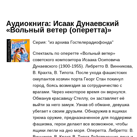
Аудиокнига:
Исаак Дунаевский
«Вольный ветер (оперетта)»
Серия: "из архива Гостелерадиофонда"
Спектакль по оперетте «Вольный ветер»
советского композитора Исаака Осиповича
Дунаевского (1900-1955). Либретто В. Винникова,
В. Крахта, В. Типота. После ухода фашистских
оккупантов хозяин порта Георг Стан покинул
город, боясь возмездия за сотрудничество с
врагами. Через некоторое время он вернулся.
Обманув красавицу Стеллу, он заставляет её
выйти за него замуж. Узнав об обмане, девушка
убегает к своим друзьям. Обнаружив в ящиках
трюма оружие, предназначенное для поддержки
фашизма, герои делают все возможное, чтобы
ящики легли на дно моря. Оперетта. Либретто: В.
Винников, В. Крахт, В. Типот Действующие лица и