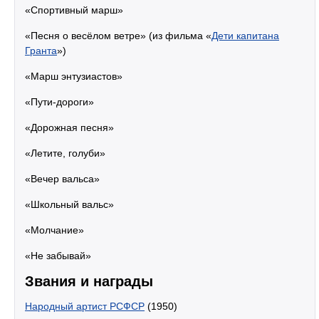
«Спортивный марш»
«Песня о весёлом ветре» (из фильма «
Дети капитана
Гранта
»)
«Марш энтузиастов»
«Пути-дороги»
«Дорожная песня»
«Летите, голуби»
«Вечер вальса»
«Школьный вальс»
«Молчание»
«Не забывай»
Звания и награды
Народный артист РСФСР
(1950)