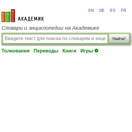
EN
DE
ES
FR
academic.ru
Словари и энциклопедии на Академике
Найти!
Толкования
Переводы
Книги
Игры ⚽