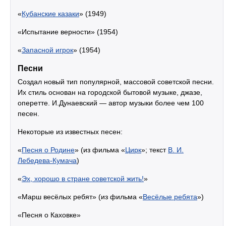
«
Кубанские казаки
» (1949)
«Испытание верности» (1954)
«
Запасной игрок
» (1954)
Песни
Создал новый тип популярной, массовой советской песни.
Их стиль основан на городской бытовой музыке, джазе,
оперетте. И.Дунаевский — автор музыки более чем 100
песен.
Некоторые из известных песен:
«
Песня о Родине
» (из фильма «
Цирк
»; текст
В. И.
Лебедева-Кумача
)
«
Эх, хорошо в стране советской жить!
»
«Марш весёлых ребят» (из фильма «
Весёлые ребята
»)
«Песня о Каховке»