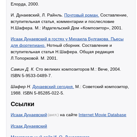
Елорда, 2000.
И. Дунаевский, Л. Райнль.
Почтовый роман.
Составление,
вступительная статья, комментарии и послесловие
Н.Шафера. М.: Издательский Дом «Композитор», 2001.
Исаак Дунаевский в гостях у Михаила Булгакова. Пьесы
для фортепиано.
Нотный сборник. Составление и
вступительная статья Н.Шафера. Общая редакция
Л.Топорковой. М. 2001.
Самин Д. К.
Сто великих композиторов М.: Вече, 2004.
ISBN 5-9533-0489-7.
Шафер Н.
Дунаевский сегодня.
М.: Советский композитор,
1988. ISBN 5-85285-022-5.
Ссылки
Исаак Дунаевский
на сайте
Internet Movie Database
(англ.)
Исаак Дунаевский
Мемориальный сайт И. О. Дунаевского