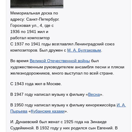
Мемориальная доска по
адресу: Санкт-Петербург.
Гороховая ул., 4, где с
1936 по 1941 жил и
работал композитор
С 1937 по 1941 годы возглавлял Ленинградский союз
композиторов. Был дружен с
М. А. Булгаковым
.
Во время
Великой Отечественной войны
был
художественным руководителем ансамбля песни и пляски
железнодорожников, много выступал по всей стране.
С 1943 года жил в Москве.
В 1947 году написал музыку к фильму «
Весна
».
В 1950 году написал музыку к фильму кинорежиссёра
И. А.
Пырьева
«
Кубанские казаки
».
И. Дунаевский был женат с 1925 года на Зинаиде
Судейкиной. В 1932 году у них родился сын Евгений. В