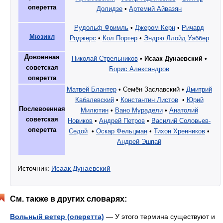
оперетта
Долидзе
•
Артемий Айвазян
Рудольф Фримль
•
Джером Керн
•
Ричард
Мюзикл
Роджерс
•
Кол Портер
•
Эндрю Ллойд Уэббер
Довоенная
Николай Стрельников
•
Исаак Дунаевский
•
советская
Борис Александров
оперетта
Матвей Блантер
• Семён Заславский •
Дмитрий
Кабалевский
•
Константин Листов
•
Юрий
Послевоенная
Милютин
•
Вано Мурадели
•
Анатолий
советская
Новиков
•
Андрей Петров
•
Василий Соловьев-
оперетта
Седой
•
Оскар Фельцман
•
Тихон Хренников
•
Андрей Эшпай
Источник:
Исаак Дунаевский
См. также в других словарях:
Вольный ветер (оперетта)
— У этого термина существуют и