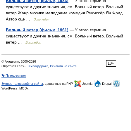
Вольный ветер (фильм, 1983)
— У этого термина
существуют и другие значения, см. Вольный ветер. Вольный
ветер Жанр мюзикл мелодрама комедия Режиссёр Ян Фрид
Автор сце …
Википедия
Вольный ветер (фильм, 1961)
— У этого термина
существуют и другие значения, см. Вольный ветер. Вольный
ветер …
Википедия
© Академик, 2000-2026
18+
Обратная связь:
Техподдержка
,
Реклама на сайте
👣 Путешествия
Экспорт словарей на сайты
, сделанные на PHP,
Joomla,
Drupal,
WordPress, MODx.