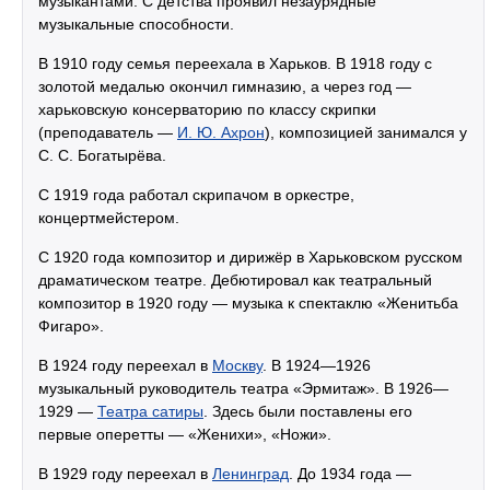
музыкантами. С детства проявил незаурядные
музыкальные способности.
В 1910 году семья переехала в Харьков. В 1918 году с
золотой медалью окончил гимназию, а через год —
харьковскую консерваторию по классу скрипки
(преподаватель —
И. Ю. Ахрон
), композицией занимался у
С. С. Богатырёва.
С 1919 года работал скрипачом в оркестре,
концертмейстером.
С 1920 года композитор и дирижёр в Харьковском русском
драматическом театре. Дебютировал как театральный
композитор в 1920 году — музыка к спектаклю «Женитьба
Фигаро».
В 1924 году переехал в
Москву
. В 1924—1926
музыкальный руководитель театра «Эрмитаж». В 1926—
1929 —
Театра сатиры
. Здесь были поставлены его
первые оперетты — «Женихи», «Ножи».
В 1929 году переехал в
Ленинград
. До 1934 года —