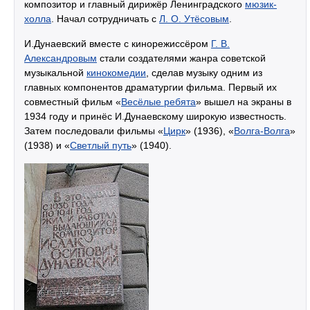
композитор и главный дирижёр Ленинградского
мюзик-
холла
. Начал сотрудничать с
Л. О. Утёсовым
.
И.Дунаевский вместе с кинорежиссёром
Г. В.
Александровым
стали создателями жанра советской
музыкальной
кинокомедии
, сделав музыку одним из
главных компонентов драматургии фильма. Первый их
совместный фильм «
Весёлые ребята
» вышел на экраны в
1934 году и принёс И.Дунаевскому широкую известность.
Затем последовали фильмы «
Цирк
» (1936), «
Волга-Волга
»
(1938) и «
Светлый путь
» (1940).