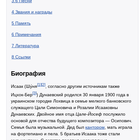
3.6
Песни
4
Звания и награды
5
Память
6
Примечания
7
Литература
8
Ссылки
Биография
[1]
[2]
Исаак (Шу́ня
, согласно другим источникам также
[3]
Ицхок-Бер
) Дунаевский родился 30 января 1900 года в
украинском городке Лохвица в семье мелкого банковского
служащего Цали Симоновича и Розалии Исааковны
Дунаевских. Двойное имя отца
Цале-Йосеф
послужило
основой для отчества будущего композитора — Осипович.
Семья была музыкальной. Дед был
кантором
, мать играла
на фортепиано и пела. 5 братьев Исаака тоже стали