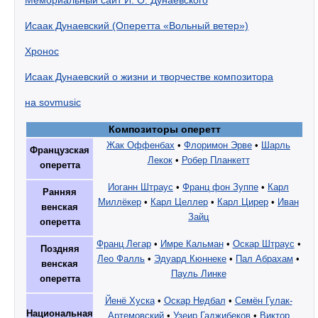
Исаак Дунаевский (Оперетта «Вольный ветер»)
Хронос
Исаак Дунаевский о жизни и творчестве композитора
на sovmusic
Композиторы оперетт
Жак Оффенбах
•
Флоримон Эрве
•
Шарль
Французская
Лекок
•
Робер Планкетт
оперетта
Иоганн Штраус
•
Франц фон Зуппе
•
Карл
Ранняя
Миллёкер
•
Карл Целлер
•
Карл Цирер
•
Иван
венская
Зайц
оперетта
Франц Легар
•
Имре Кальман
•
Оскар Штраус
•
Поздняя
Лео Фалль
•
Эдуард Кюннеке
•
Пал Абрахам
•
венская
Пауль Линке
оперетта
Йенё Хуска
•
Оскар Недбал
•
Семён Гулак-
Национальная
Артемовский
•
Узеир Гаджибеков
•
Виктор