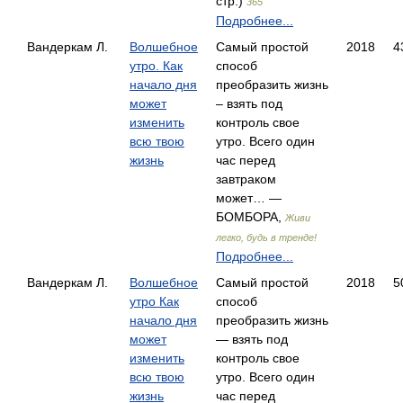
стр.)
365
Подробнее...
Вандеркам Л.
Волшебное
Самый простой
2018
4
утро. Как
способ
начало дня
преобразить жизнь
может
– взять под
изменить
контроль свое
всю твою
утро. Всего один
жизнь
час перед
завтраком
может… —
БОМБОРА,
Живи
легко, будь в тренде!
Подробнее...
Вандеркам Л.
Волшебное
Самый простой
2018
5
утро Как
способ
начало дня
преобразить жизнь
может
— взять под
изменить
контроль свое
всю твою
утро. Всего один
жизнь
час перед