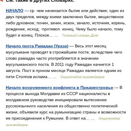
См. также в других словарях:
НАЧАЛО
— ср. чем начинается бытие или действие; один из
двух пределов, между коими заключено бытие, вещественое
либо духовное; почин, зачин, искон, зачало, источник, корень,
рождение, исход; ·противоп. конец. Чему было начало, тому
будет и конец. Плохое… …
Толковый словарь Даля
Начало поста Рамадан (Ураза)
— Весь этот месяц
мусульмане проводят в строжайшем посте, вследствие чего
слово рамадан часто употребляется в значении
мусульманского поста. В 2011 году Рамадан начнется 1
августа. Пост в лунном месяце Рамадан является одним из
пяти Столпов ислама… …
Энциклопедия ньюсмейкеров
Начало вооруженного конфликта в Приднестровье
— В
процессе выхода Молдавии из СССР националисты в
молдавском руководстве инициировали вытеснение
русскоязычного населения из общественно политической
жизни, объявили курс на румынизацию страны и возможности
ее присоединения к Румынии. В ответ на… …
Энциклопедия
ньюсмейкеров