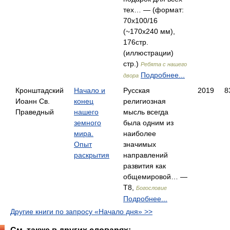
тех… — (формат:
70x100/16
(~170х240 мм),
176стр.
(иллюстрации)
стр.)
Ребята с нашего
Подробнее...
двора
Кронштадский
Начало и
Русская
2019
8
Иоанн Св.
конец
религиозная
Праведный
нашего
мысль всегда
земного
была одним из
мира.
наиболее
Опыт
значимых
раскрытия
направлений
развития как
общемировой… —
Т8,
Богословие
Подробнее...
Другие книги по запросу «Начало дня» >>