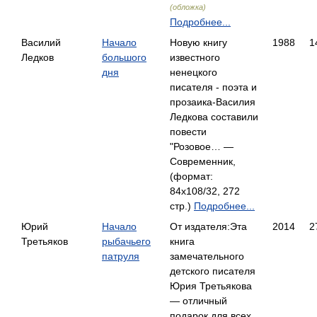
(обложка)
Подробнее...
Василий
Начало
Новую книгу
1988
1
Ледков
большого
известного
дня
ненецкого
писателя - поэта и
прозаика-Василия
Ледкова составили
повести
"Розовое… —
Современник,
(формат:
84x108/32, 272
стр.)
Подробнее...
Юрий
Начало
От издателя:Эта
2014
2
Третьяков
рыбачьего
книга
патруля
замечательного
детского писателя
Юрия Третьякова
— отличный
подарок для всех