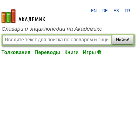
EN
DE
ES
FR
academic.ru
Словари и энциклопедии на Академике
Найти!
Толкования
Переводы
Книги
Игры ⚽