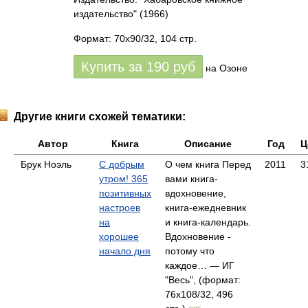
издательство"
(1966)
Формат: 70x90/32, 104 стр.
Купить за
190
руб
на Озоне
Другие книги схожей тематики:
Автор
Книга
Описание
Год
Ц
Брук Ноэль
С добрым
О чем книга Перед
2011
3
утром! 365
вами книга-
позитивных
вдохновение,
настроев
книга-ежедневник
на
и книга-календарь.
хорошее
Вдохновение -
начало дня
потому что
каждое… — ИГ
"Весь", (формат:
76x108/32, 496