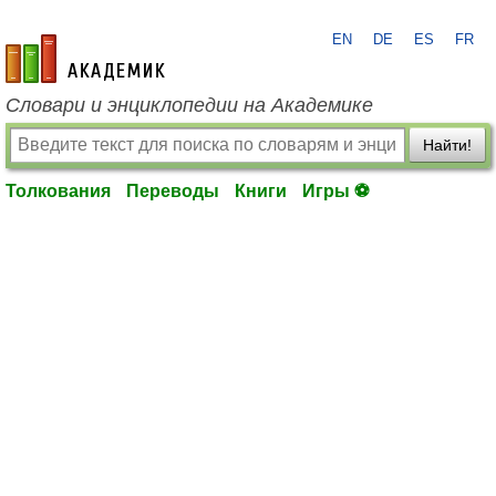
EN
DE
ES
FR
academic.ru
Словари и энциклопедии на Академике
Найти!
Толкования
Переводы
Книги
Игры ⚽