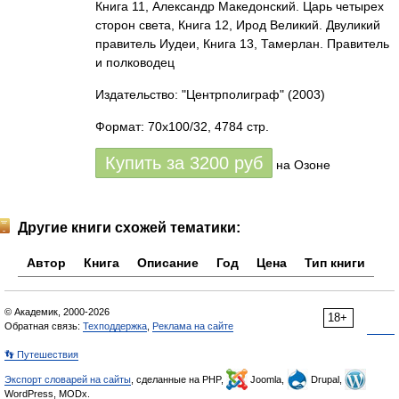
Книга 11, Александр Македонский. Царь четырех
сторон света, Книга 12, Ирод Великий. Двуликий
правитель Иудеи, Книга 13, Тамерлан. Правитель
и полководец
Издательство: "Центрполиграф"
(2003)
Формат: 70x100/32, 4784 стр.
Купить за
3200
руб
на Озоне
Другие книги схожей тематики:
Автор
Книга
Описание
Год
Цена
Тип книги
© Академик, 2000-2026
18+
Обратная связь:
Техподдержка
,
Реклама на сайте
👣 Путешествия
Экспорт словарей на сайты
, сделанные на PHP,
Joomla,
Drupal,
WordPress, MODx.