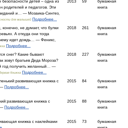
 безопасности детей – одна из
2013
59
бумажная
ч родителей и педагогов. Эти
книга
азиданий и… — Мозаика-Синтез,
Подробнее...
сности для малышей
 конечно, не думает, что булки
2018
261
бумажная
ревьях. А откуда они тогда
книга
чему идет дождь… — Феникс,
Подробнее...
жка
тся снег? Какие бывают
2018
227
бумажная
ак зовут братьев Деда Мороза?
книга
й год получить желанный… —
Подробнее...
Первая Книжка
енький:развивающая книжка с
2015
84
бумажная
 —
Подробнее...
книга
кий:развивающая книжка с
2015
88
бумажная
 —
Подробнее...
книга
ивающая книжка с наклейками
2015
73
бумажная
...
книга