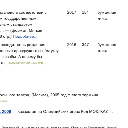
.
тавлено в соответствии с
2017
154
бумажная
м государственным
книга
ьным стандартом
о… — (формат: Мягкая
8 стр.)
Подробнее...
проходит день рождения
2016
347
бумажная
рослые празднуют в своём углу,
книга
т в своём. А почему бы… —
тез,
100увлекательных игр
.
льшого театра, (Москва), 2005 год У этого термина
педия
х 2008
— Казахстан на Олимпийских играх Код МОК: KAZ …