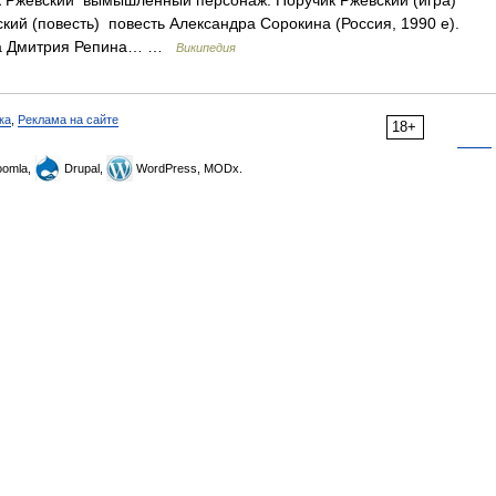
 Ржевский вымышленный персонаж. Поручик Ржевский (игра)
кий (повесть) повесть Александра Сорокина (Россия, 1990 е).
эма Дмитрия Репина… …
Википедия
ка
,
Реклама на сайте
18+
omla,
Drupal,
WordPress, MODx.