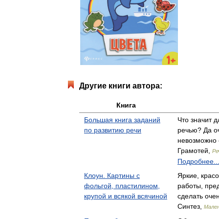
Другие книги автора:
Книга
Большая книга заданий
Что значит 
по развитию речи
речью? Да оч
невозможно 
Грамотей,
Ре
Подробнее..
Клоун. Картины с
Яркие, крас
фольгой, пластилином,
работы, пре
крупой и всякой всячиной
сделать оче
Синтез,
Мале