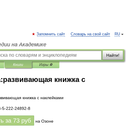
Запомнить сайт
Словарь на свой сайт
RU
едии на Академике
Найти!
Книги
Игры ⚽
а:развивающая книжка с
звивающая книжка с наклейками
8-5-222-24892-8
ть за
73
руб
на Озоне