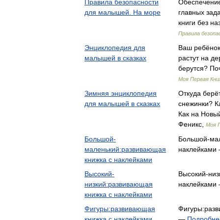
Правила безопасности
Обеспечение
для малышей. На море
главных зада
книги без н
Правила безопа
Энциклопедия для
Ваш ребёнок,
малышей в сказках
растут на де
берутся? По
Моя Первая Кни
Зимняя энциклопедия
Откуда берё
для малышей в сказках
снежинки? К
Как на Новы
Феникс,
Моя 
Большой-
Большой-мал
маленький:развивающая
наклейками
книжка с наклейками
Высокий-
Высокий-низ
низкий:развивающая
наклейками
книжка с наклейками
Фигуры:развивающая
Фигуры:разв
книжка с наклейками
—
Подробнее