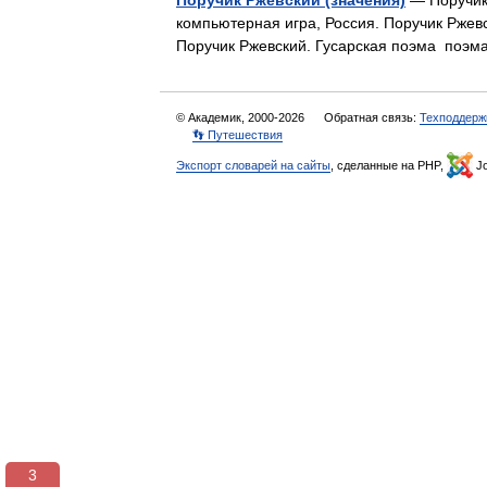
Поручик Ржевский (значения)
— Поручик
компьютерная игра, Россия. Поручик Ржевс
Поручик Ржевский. Гусарская поэма по
© Академик, 2000-2026
Обратная связь:
Техподдерж
👣 Путешествия
Экспорт словарей на сайты
, сделанные на PHP,
Jo
3