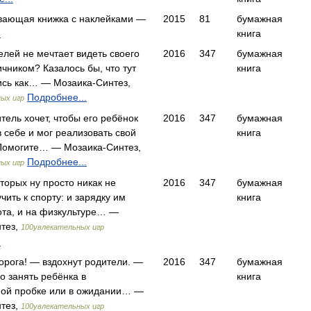
вающая книжка с наклейками —
2015
81
бумажная
.
книга
елей не мечтает видеть своего
2016
347
бумажная
чником? Казалось бы, что тут
книга
чись как… — Мозаика-Синтез,
Подробнее...
ых игр
тель хочет, чтобы его ребёнок
2016
347
бумажная
 себе и мог реализовать свой
книга
Помогите… — Мозаика-Синтез,
Подробнее...
ых игр
оторых ну просто никак не
2016
347
бумажная
чить к спорту: и зарядку им
книга
ота, и на физкультуре… —
тез,
100увлекательных игр
.
дорога! — вздохнут родители. —
2016
347
бумажная
о занять ребёнка в
книга
ой пробке или в ожидании… —
тез,
100увлекательных игр