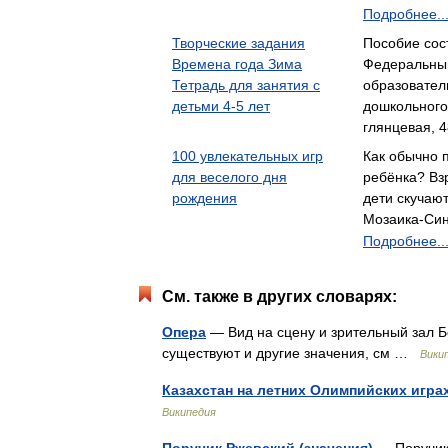
Подробнее..
Творческие задания
Пособие сос
Времена года Зима
Федеральны
Тетрадь для занятия с
образовател
детьми 4-5 лет
дошкольног
глянцевая, 4
100 увлекательных игр
Как обычно 
для веселого дня
ребёнка? Вз
рождения
дети скучаю
Мозаика-Син
Подробнее..
См. также в других словарях:
Опера
— Вид на сцену и зрительный зал Бо
существуют и другие значения, см …
Вики
Казахстан на летних Олимпийских игра
Википедия