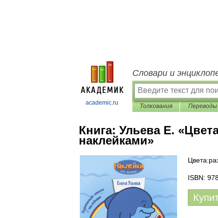
Словари и энциклоп
academic.ru
Толкования
Переводы
Книга:
Ульева Е. «Цвет
наклейками»
Цвета:ра
ISBN: 97
Купи