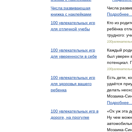
Числа:развивающая
Числа:разви
книжка с наклейками
Подробнее..
100 увлекательных игр
Кто из родит
для отличной учебы
ребёнка отли
трудного: у
100увлекательн
100 увлекательных игр
Каждый роди
для уверенности в себе
был уверен в
потенциал. 
100увлекательн
100 увлекательных игр
Есть дети, к
для здоровья вашего
удаётся приу
ребенка
делать неох
Мозаика-Син
Подробнее..
100 увлекательных игр в
«Ох уж эта 
дороге, на прогулке
Ну чем можн
автомобильн
Мозаика-Син