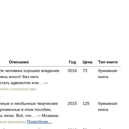
Описание
Год
Цена
Тип книги
для человека хорошее владение
2016
73
бумажная
ень много! Без него
книга
стать адвокатом или… —
чевые и словесные игры
.
очные и необычные творческие
2015
125
бумажная
дложенные в этом пособии,
книга
нь легко. Всё, что… — Мозаика-
Подробнее...
нькие фантазеры