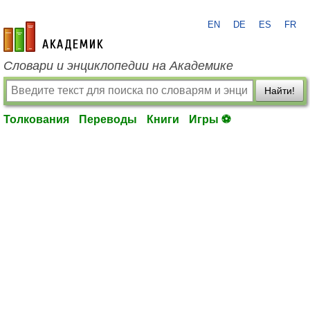
EN
DE
ES
FR
academic.ru
Словари и энциклопедии на Академике
Найти!
Толкования
Переводы
Книги
Игры ⚽