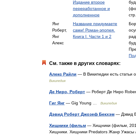
Издание второе
буд
переработанное и
(фо
дополненное
стр
Янг
Название придумаете
Бор
Роберт,
сами! Роман-эпопея.
осу
Янг
Книга I. Части 1 и 2
рад
Алекс
буд
Пре
Под
См. также в других словарях:
Алекс Райли
— В Википедии есть статьи 
Википедия
Де Ниро, Роберт
— Роберт Де Ниро Robe
Гиг Янг
— Gig Young …
Википедия
Дэвид Роберт Джозеф Бекхэм
— Дэвид 
Хищники (фильм
— Хищники (фильм, 2010
Хищники. Хищники Predators Жанр Ужасы