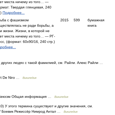
ет места ничему из того… —
рмат: Твердая глянцевая, 240
.)
Подробнее...
ьба с фашизмом
2015
599
бумажная
ществлялась не ради борьбы, а
книга
и жизни. Жизни, в которой не
ет места ничему из того… — РГ-
сс, (формат: 60x90/16, 240 стр.)
робнее...
о других людях с такой фамилией, см. Райли. Алекс Райли …
rt De Niro …
Википедия
Бекхэм Общая информация …
Википедия
) У этого термина существуют и другие значения, см.
 / Боевик Режиссёр Нимрод Антал …
Википедия