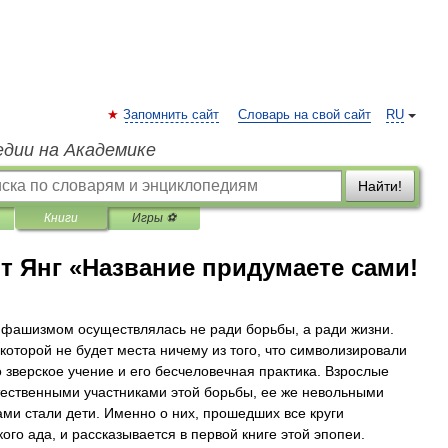
Запомнить сайт
Словарь на свой сайт
RU
едии на Академике
Найти!
Книги
Игры ⚽
рт Янг «Название придумаете сами!
 фашизмом осуществлялась не ради борьбы, а ради жизни.
 которой не будет места ничему из того, что символизировали
о зверское учение и его бесчеловечная практика. Взрослые
тественными участниками этой борьбы, ее же невольными
ами стали дети. Именно о них, прошедших все круги
ого ада, и рассказывается в первой книге этой эпопеи.