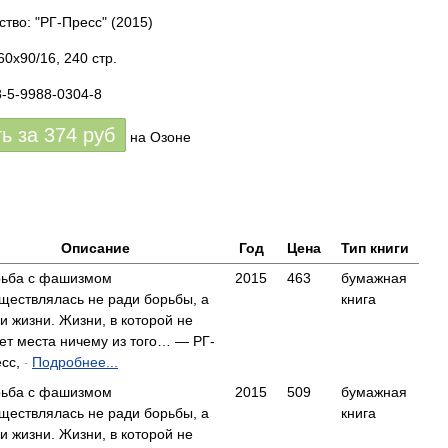
ство: "РГ-Пресс"
(2015)
0x90/16, 240 стр.
8-5-9988-0304-8
ть за
374
руб
на Озоне
Описание
Год
Цена
Тип книги
ьба с фашизмом
2015
463
бумажная
ществлялась не ради борьбы, а
книга
и жизни. Жизни, в которой не
ет места ничему из того… — РГ-
сс,
Подробнее...
-
ьба с фашизмом
2015
509
бумажная
ществлялась не ради борьбы, а
книга
и жизни. Жизни, в которой не