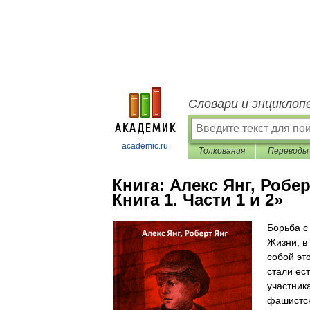
Словари и энциклоп
academic.ru
Толкования
Переводы
Книга:
Алекс Янг, Робе
Книга 1. Части 1 и 2»
Борьба с
Жизни, в
собой эт
стали ес
участник
фашистск