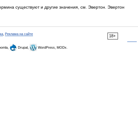
ермина существуют и другие значения, см. Эвертон. Эвертон
ка
,
Реклама на сайте
18+
omla,
Drupal,
WordPress, MODx.