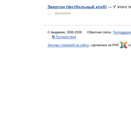
Эвертон (футбольный клуб)
— У этого т
…
Википедия
© Академик, 2000-2026
Обратная связь:
Техподдерж
👣 Путешествия
Экспорт словарей на сайты
, сделанные на PHP,
Jo