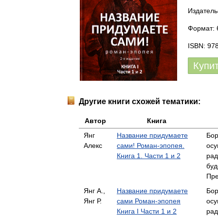
Издатель
Формат: 6
ISBN: 97
Купи
Другие книги схожей тематики:
Автор
Книга
Янг
Название придумаете
Бор
Алекс
сами! Роман-эпопея.
осу
Книга 1. Части 1 и 2
рад
буд
Пре
Янг А.,
Название придумаете
Бор
Янг Р.
сами Роман-эпопея
осу
Книга I Части 1 и 2
рад