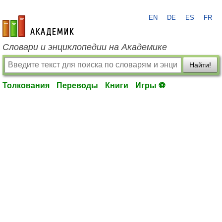
EN
DE
ES
FR
academic.ru
Словари и энциклопедии на Академике
Найти!
Толкования
Переводы
Книги
Игры ⚽