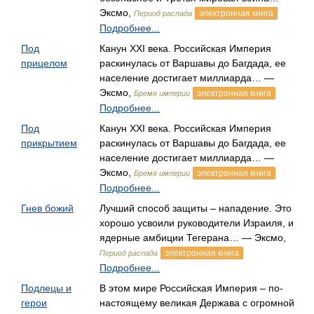
Эксмо,
электронная книга
Период распада
Подробнее...
Под
Канун XXI века. Российская Империя
прицелом
раскинулась от Варшавы до Багдада, ее
население достигает миллиарда… —
Эксмо,
электронная книга
Бремя империи
Подробнее...
Под
Канун XXI века. Российская Империя
прикрытием
раскинулась от Варшавы до Багдада, ее
население достигает миллиарда… —
Эксмо,
электронная книга
Бремя империи
Подробнее...
Гнев божий
Лучший способ защиты – нападение. Это
хорошо усвоили руководители Израиля, и
ядерные амбиции Тегерана… — Эксмо,
электронная книга
Период распада
Подробнее...
Подлецы и
В этом мире Российская Империя – по-
герои
настоящему великая Держава с огромной