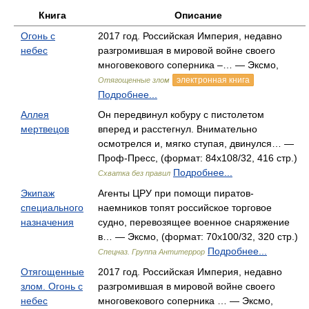
Книга
Описание
Огонь с
2017 год. Российская Империя, недавно
небес
разгромившая в мировой войне своего
многовекового соперника –… — Эксмо,
электронная книга
Отягощенные злом
Подробнее...
Аллея
Он передвинул кобуру с пистолетом
мертвецов
вперед и расстегнул. Внимательно
осмотрелся и, мягко ступая, двинулся… —
Проф-Пресс, (формат: 84x108/32, 416 стр.)
Подробнее...
Схватка без правил
Экипаж
Агенты ЦРУ при помощи пиратов-
специального
наемников топят российское торговое
назначения
судно, перевозящее военное снаряжение
в… — Эксмо, (формат: 70x100/32, 320 стр.)
Подробнее...
Спецназ. Группа Антитеррор
Отягощенные
2017 год. Российская Империя, недавно
злом. Огонь с
разгромившая в мировой войне своего
небес
многовекового соперника … — Эксмо,