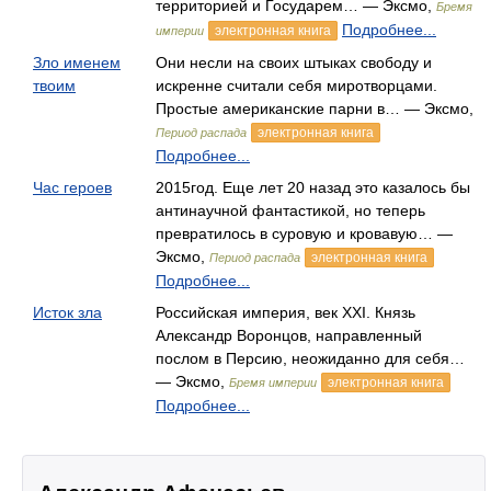
территорией и Государем… — Эксмо,
Бремя
Подробнее...
электронная книга
империи
Зло именем
Они несли на своих штыках свободу и
твоим
искренне считали себя миротворцами.
Простые американские парни в… — Эксмо,
электронная книга
Период распада
Подробнее...
Час героев
2015год. Еще лет 20 назад это казалось бы
антинаучной фантастикой, но теперь
превратилось в суровую и кровавую… —
Эксмо,
электронная книга
Период распада
Подробнее...
Исток зла
Российская империя, век XXI. Князь
Александр Воронцов, направленный
послом в Персию, неожиданно для себя…
— Эксмо,
электронная книга
Бремя империи
Подробнее...