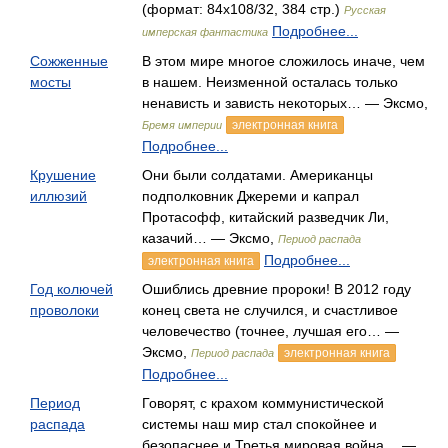
(формат: 84x108/32, 384 стр.)
Русская
Подробнее...
имперская фантастика
Сожженные
В этом мире многое сложилось иначе, чем
мосты
в нашем. Неизменной осталась только
ненависть и зависть некоторых… — Эксмо,
электронная книга
Бремя империи
Подробнее...
Крушение
Они были солдатами. Американцы
иллюзий
подполковник Джереми и капрал
Протасофф, китайский разведчик Ли,
казачий… — Эксмо,
Период распада
Подробнее...
электронная книга
Год колючей
Ошиблись древние пророки! В 2012 году
проволоки
конец света не случился, и счастливое
человечество (точнее, лучшая его… —
Эксмо,
электронная книга
Период распада
Подробнее...
Период
Говорят, с крахом коммунистической
распада
системы наш мир стал спокойнее и
безопаснее и Третья мировая война… —