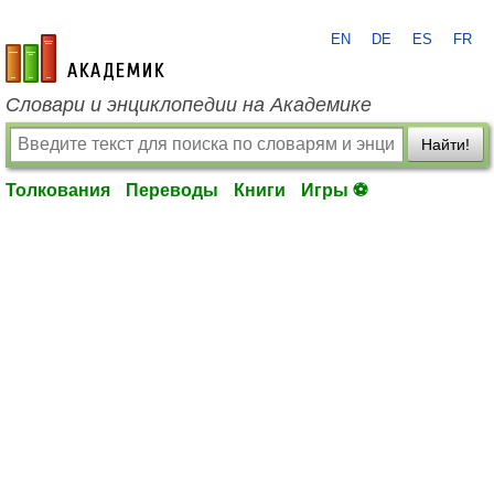
EN
DE
ES
FR
academic.ru
Словари и энциклопедии на Академике
Найти!
Толкования
Переводы
Книги
Игры ⚽