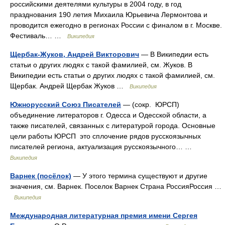
российскими деятелями культуры в 2004 году, в год
празднования 190 летия Михаила Юрьевича Лермонтова и
проводится ежегодно в регионах России с финалом в г. Москве.
Фестиваль… …
Википедия
Щербак-Жуков, Андрей Викторович
— В Википедии есть
статьи о других людях с такой фамилией, см. Жуков. В
Википедии есть статьи о других людях с такой фамилией, см.
Щербак. Андрей Щербак Жуков …
Википедия
Южнорусский Союз Писателей
— (сокр. ЮРСП)
объединение литераторов г. Одесса и Одесской области, а
также писателей, связанных с литературой города. Основные
цели работы ЮРСП это сплочение рядов русскоязычных
писателей региона, актуализация русскоязычного… …
Википедия
Варнек (посёлок)
— У этого термина существуют и другие
значения, см. Варнек. Поселок Варнек Страна РоссияРоссия …
Википедия
Международная литературная премия имени Сергея