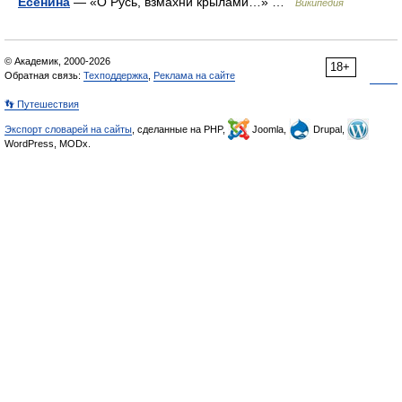
Есенина
— «О Русь, взмахни крылами…» …
Википедия
© Академик, 2000-2026
18+
Обратная связь:
Техподдержка
,
Реклама на сайте
👣 Путешествия
Экспорт словарей на сайты
, сделанные на PHP,
Joomla,
Drupal,
WordPress, MODx.