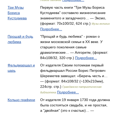
Легкое дыхание
Три Музы
Первую часть книги "Три Музы Бориса
Бориса
Кустодиева" составило жизнеописание
Кустодиева
знаменитого и загадочного… — Эксмо,
(формат: 70x100/32, 624 стр.)
Музы великих
Подробнее...
Прощай и будь
"Прощай и будь любима" - роман о
любима
жизни московской семьи в XX веке. У
старшего поколения самые
драматические… — Алгоритм, (формат:
84x108/32, 320 стр.)
Подробнее...
Фельдмаршал и
От издателя:Своим потомкам первый
царь
фельдмаршал России Борис Петрович
Шереметев завещал: «Беречь честь и…
— (формат: 84x108/32 (~130x210мм),
224стр. стр.)
Гражданско-патриотическая
Подробнее...
библиотека
Кольцо графини
От издателя:19 января 1730 года должна
была состояться свадьба, и не простая,
а "двойная" (это к счастью)… —