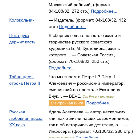
Московский рабочий, (формат:
84x108/32, 272 стр.)
Подробнее...
Колокольчик
— Издатель, (формат: 84x108/32, 432
стр.)
Подробнее...
Пока рука
В сборник вошла повесть о жизни и
держит кисть
творчестве русского советского
художника Б. М. Кустодиева, жизнь
которого… — Советская Россия,
(формат: 70x108/32, 250 стр.)
Подробнее...
Тайна царя-
Что мы знаем о Петре II? Пётр II
отрока Петра II
Алексеевич – российский император,
сменивший на престоле Екатерину I.
Внук… — ВЕЧЕ,
От Руси к империи
Подробнее...
электронная книга
Русская
Адель Алексеева — автор нескольких
любовная проза
книг как о жизни наших современников,
XX века
так и об исторических деятелях, о… —
Инфосерв, (формат: 70x100/32, 288 стр.)
Подробнее...