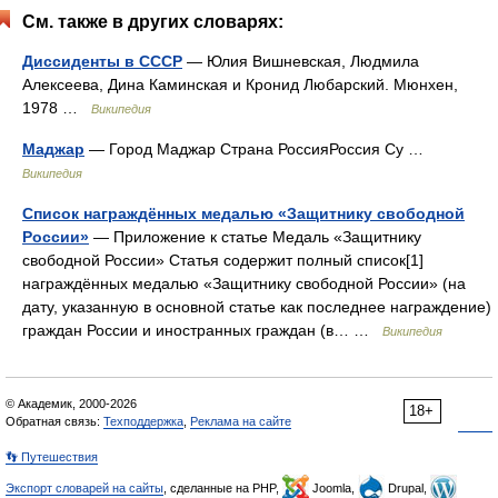
См. также в других словарях:
Диссиденты в СССР
— Юлия Вишневская, Людмила
Алексеева, Дина Каминская и Кронид Любарский. Мюнхен,
1978 …
Википедия
Маджар
— Город Маджар Страна РоссияРоссия Су …
Википедия
Список награждённых медалью «Защитнику свободной
России»
— Приложение к статье Медаль «Защитнику
свободной России» Статья содержит полный список[1]
награждённых медалью «Защитнику свободной России» (на
дату, указанную в основной статье как последнее награждение)
граждан России и иностранных граждан (в… …
Википедия
© Академик, 2000-2026
18+
Обратная связь:
Техподдержка
,
Реклама на сайте
👣 Путешествия
Экспорт словарей на сайты
, сделанные на PHP,
Joomla,
Drupal,