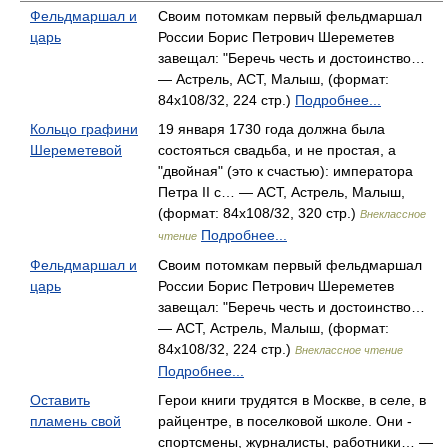
Фельдмаршал и
Своим потомкам первый фельдмаршал
царь
России Борис Петрович Шереметев
завещал: "Беречь честь и достоинство…
— Астрель, АСТ, Малыш, (формат:
84x108/32, 224 стр.)
Подробнее...
Кольцо графини
19 января 1730 года должна была
Шереметевой
состояться свадьба, и не простая, а
"двойная" (это к счастью): императора
Петра II с… — АСТ, Астрель, Малыш,
(формат: 84x108/32, 320 стр.)
Внеклассное
Подробнее...
чтение
Фельдмаршал и
Своим потомкам первый фельдмаршал
царь
России Борис Петрович Шереметев
завещал: "Беречь честь и достоинство…
— АСТ, Астрель, Малыш, (формат:
84x108/32, 224 стр.)
Внеклассное чтение
Подробнее...
Оставить
Герои книги трудятся в Москве, в селе, в
пламень свой
райцентре, в поселковой школе. Они -
спортсмены, журналисты, работники… —