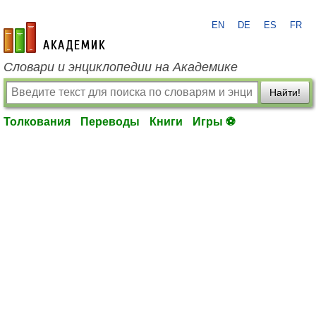
EN
DE
ES
FR
academic.ru
Словари и энциклопедии на Академике
Найти!
Толкования
Переводы
Книги
Игры ⚽