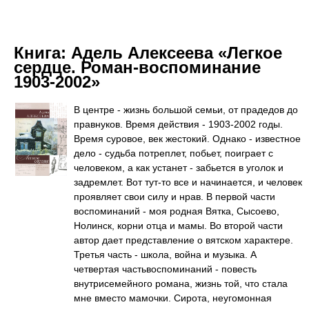
Книга:
Адель Алексеева «Легкое
сердце. Роман-воспоминание
1903-2002»
В центре - жизнь большой семьи, от прадедов до
правнуков. Время действия - 1903-2002 годы.
Время суровое, век жестокий. Однако - известное
дело - судьба потреплет, побьет, поиграет с
человеком, а как устанет - забьется в уголок и
задремлет. Вот тут-то все и начинается, и человек
проявляет свои силу и нрав. В первой части
воспоминаний - моя родная Вятка, Сысоево,
Нолинск, корни отца и мамы. Во второй части
автор дает представление о вятском характере.
Третья часть - школа, война и музыка. А
четвертая частьвоспоминаний - повесть
внутрисемейного романа, жизнь той, что стала
мне вместо мамочки. Сирота, неугомонная