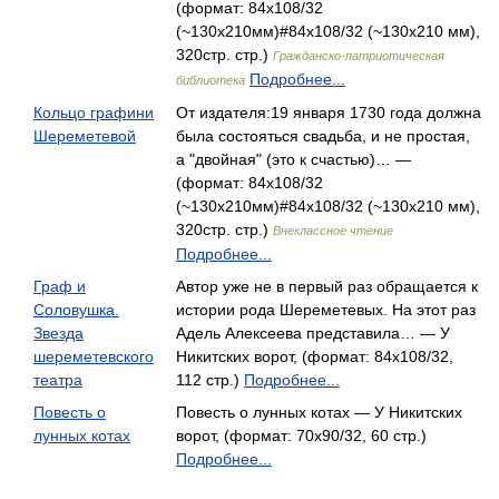
(формат: 84x108/32
(~130x210мм)#84x108/32 (~130x210 мм),
320стр. стр.)
Гражданско-патриотическая
Подробнее...
библиотека
Кольцо графини
От издателя:19 января 1730 года должна
Шереметевой
была состояться свадьба, и не простая,
а "двойная" (это к счастью)… —
(формат: 84x108/32
(~130x210мм)#84x108/32 (~130x210 мм),
320стр. стр.)
Внеклассное чтение
Подробнее...
Граф и
Автор уже не в первый раз обращается к
Соловушка.
истории рода Шереметевых. На этот раз
Звезда
Адель Алексеева представила… — У
шереметевского
Никитских ворот, (формат: 84x108/32,
театра
112 стр.)
Подробнее...
Повесть о
Повесть о лунных котах — У Никитских
лунных котах
ворот, (формат: 70x90/32, 60 стр.)
Подробнее...