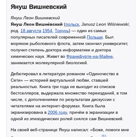
Януш Вишневский
Януш Леон Вишневский
Януш Леон Вишне́вский
(
польск.
Janusz Leon Wiśniewski
;
род.
18 августа
1954
,
Торунь
) — один из самых
популярных писателей современной
Польши
. Был
моряком рыболовного флота, затем окончил университет,
получил степень доктора информатики и доктора
химических наук. Живет во
Франкфурте-на-Майне
,
занимается молекулярной биологией.
Дебютировал в литературе романом «Одиночество в
Сети» — историей виртуальной любви, ставшей
реальностью. Книга три года не выходит из списков
бестселлеров, выдержала множество переизданий, в том
числе, с дополнениями по результатам дискуссии с
читателями на интернет-форумах. Книга была
экранизирована в
2006 году
, причём в экранизации в
одной из эпизодических ролей снялся сам Вишневский.
На своей веб-странице Януш написал: «Боже, помоги мне
[1]