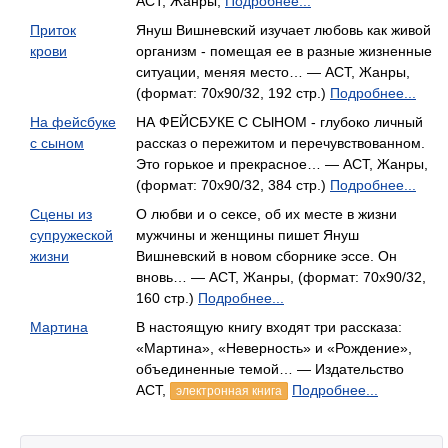
АСТ, Жанры,
Подробнее...
Приток
Януш Вишневский изучает любовь как живой
крови
организм - помещая ее в разные жизненные
ситуации, меняя место… — АСТ, Жанры,
(формат: 70x90/32, 192 стр.)
Подробнее...
На фейсбуке
НА ФЕЙСБУКЕ С СЫНОМ - глубоко личный
с сыном
рассказ о пережитом и перечувствованном.
Это горькое и прекрасное… — АСТ, Жанры,
(формат: 70x90/32, 384 стр.)
Подробнее...
Сцены из
О любви и о сексе, об их месте в жизни
супружеской
мужчины и женщины пишет Януш
жизни
Вишневский в новом сборнике эссе. Он
вновь… — АСТ, Жанры, (формат: 70x90/32,
160 стр.)
Подробнее...
Мартина
В настоящую книгу входят три рассказа:
«Мартина», «Неверность» и «Рождение»,
объединенные темой… — Издательство
АСТ,
Подробнее...
электронная книга