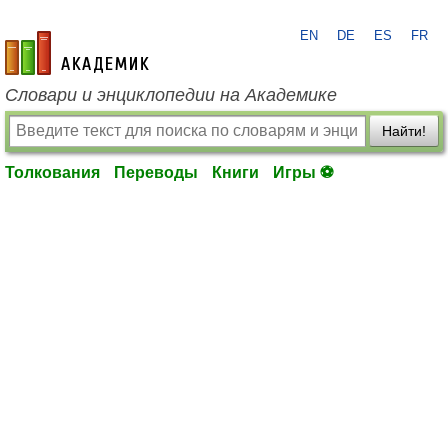
EN
DE
ES
FR
academic.ru
Словари и энциклопедии на Академике
Найти!
Толкования
Переводы
Книги
Игры ⚽