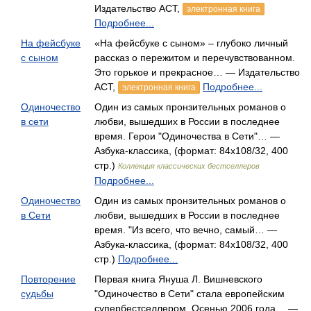
Издательство АСТ,
электронная книга
Подробнее...
На фейсбуке
«На фейсбуке с сыном» – глубоко личный
с сыном
рассказ о пережитом и перечувствованном.
Это горькое и прекрасное… — Издательство
АСТ,
Подробнее...
электронная книга
Одиночество
Один из самых пронзительных романов о
в сети
любви, вышедших в России в последнее
время. Герои "Одиночества в Сети"… —
Азбука-классика, (формат: 84x108/32, 400
стр.)
Коллекция классических бестселлеров
Подробнее...
Одиночество
Один из самых пронзительных романов о
в Сети
любви, вышедших в России в последнее
время. "Из всего, что вечно, самый… —
Азбука-классика, (формат: 84x108/32, 400
стр.)
Подробнее...
Повторение
Первая книга Януша Л. Вишневского
судьбы
"Одиночество в Сети" стала европейским
супербестселлером. Осенью 2006 года… —