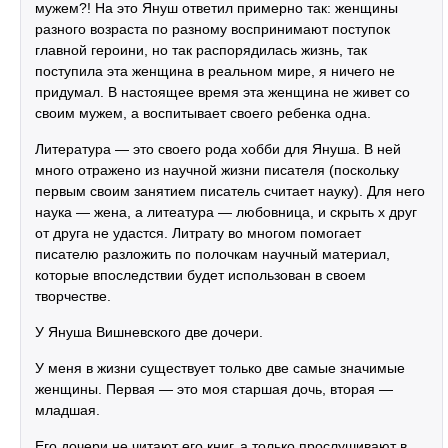
мужем?! На это Януш ответил примерно так: женщины
разного возраста по разному воспринимают поступок
главной героини, но так распорядилась жизнь, так
поступила эта женщина в реальном мире, я ничего не
придумал. В настоящее время эта женщина не живет со
своим мужем, а воспитывает своего ребенка одна.
Литература — это своего рода хобби для Януша. В ней
много отражено из научной жизни писателя (поскольку
первым своим занятием писатель считает науку). Для него
наука — жена, а литеатура — любовница, и скрыть х друг
от друга не удастся. Литрату во многом помогает
писателю разложить по полочкам научный материал,
которые впоследствии будет использован в своем
творчестве.
У Януша Вишневского две дочери.
У меня в жизни существует только две самые значимые
женщины. Первая — это моя старшая дочь, вторая —
младшая.
Его дочери не читают его книг, а только прослушивают в