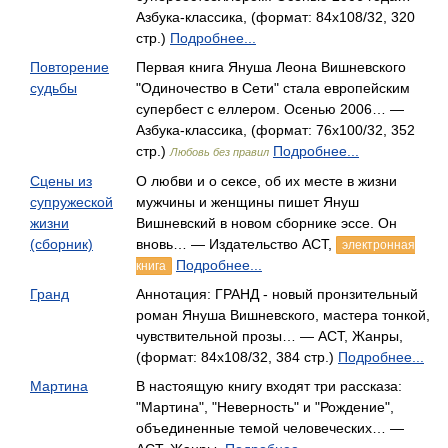
Азбука-классика, (формат: 84x108/32, 320
стр.)
Подробнее...
Повторение
Первая книга Януша Леона Вишневского
судьбы
"Одиночество в Сети" стала европейским
супербест c еллером. Осенью 2006… —
Азбука-классика, (формат: 76x100/32, 352
стр.)
Подробнее...
Любовь без правил
Сцены из
О любви и о сексе, об их месте в жизни
супружеской
мужчины и женщины пишет Януш
жизни
Вишневский в новом сборнике эссе. Он
(сборник)
вновь… — Издательство АСТ,
электронная
Подробнее...
книга
Гранд
Аннотация: ГРАНД - новый пронзительный
роман Януша Вишневского, мастера тонкой,
чувствительной прозы… — АСТ, Жанры,
(формат: 84x108/32, 384 стр.)
Подробнее...
Мартина
В настоящую книгу входят три рассказа:
"Мартина", "Неверность" и "Рождение",
объединенные темой человеческих… —